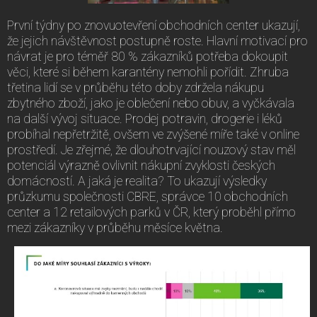
První týdny po znovuotevření obchodních center ukazují,
že jejich návštěvnost postupně roste. Hlavní motivací pro
návrat je pro téměř 80 % zákazníků potřeba dokoupit
věci, které si během karantény nemohli pořídit. Zhruba
třetina lidí se v průběhu této doby zdržela nákupu
zbytného zboží, jako je oblečení nebo obuv, a vyčkávala
na další vývoj situace. Prodej potravin, drogerie i léků
probíhal nepřetržitě, ovšem ve zvýšené míře také v online
prostředí. Je zřejmé, že dlouhotrvající nouzový stav měl
potenciál výrazně ovlivnit nákupní zvyklosti českých
domácností. A jaká je realita? To ukazují výsledky
průzkumu společnosti CBRE, správce 10 obchodních
center a 12 retailových parků v ČR, který proběhl přímo
mezi zákazníky v průběhu měsíce května.