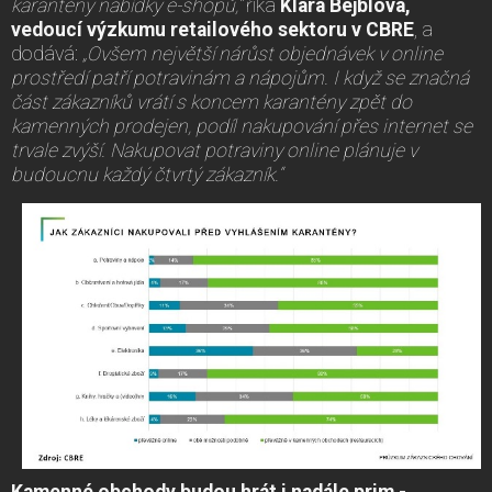
karantény nabídky e-shopů,“
říká
Klára Bejblová,
vedoucí výzkumu retailového sektoru v CBRE
, a
dodává:
„Ovšem největší nárůst objednávek v online
prostředí patří potravinám a nápojům. I když se značná
část zákazníků vrátí s koncem karantény zpět do
kamenných prodejen, podíl nakupování přes internet se
trvale zvýší. Nakupovat potraviny online plánuje v
budoucnu každý čtvrtý zákazník.“
Kamenné obchody budou hrát i nadále prim -