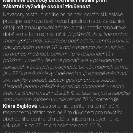
zákazník vyžaduje osobní zkušenost
Navzdory rostoucí oblibě online nakupování si klasické
prodejny zachovají své nezastupitelné místo. Zákazníci
chtějí mít z nakupování zážitek a ani v postkoronavirové
době se na tom nic nezmění.
„V případě, že si lidé budou
moci vybrat mezi návštěvou obchodního centra a online
nakupováním, pouze 10 % dotazovaných se omezí jen
na druhou možnost. Celkem 76 % respondentů v
průzkumu uvedlo, že chce pokračovat v pravidelných
nákupech v běžných prodejnách. Do obchodních center
je v 77 % nalákají slevy. Lidé neplánují výrazně měnit ani
své návyky v oblasti zábavy, gastronomie a služeb.
Alespoň jednou měsíčně vyrazí do obchodního centra
kvůli návštěvě kina zhruba 25 % dotazovaných a nabídku
stravovacích zařízení využije téměř 70 %,“
komentuje
Klára Bejblová
. Gastronomie je přitom u téměř 50 %
respondentů třetím nejsilnějším důvodem pro návštěvu
obchodního centra. U mužů, singles a mladých lidí ve
věku od 18 do 25 let činí dokonce podíl 60 %.