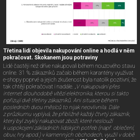
Třetina lidí objevila nakupování online a hodlá v něm
pokračovat. Skokanem jsou potraviny
Lidé častěji než dříve nakupovali během nouzového stavu
online. 31 % zákazníků začalo během karantény využívat
e-shopy poprvé a jejich zkušenost byla natolik pozitivní, že
tak chtějí pokračovat i nadále.
„V nakupování přes
internet dlouhodobě vítězí elektronika, kterou si takto
pořizují dvě třetiny zákazníků. Ani situace během
posledních dvou měsíců to nijak neovlivnila. Dále
z průzkumu vyplývá, že přibližně každý čtvrtý zákazník,
který byl zvyklý nakupovat zboží, které neslouží
k uspokojení základních lidských potřeb (např. oblečení,
obuv, hry apod.) v kamenných obchodech, využil v době