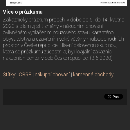
Více o průzkumu
Zákaznický průzkum proběhl v době od 5. do 14. května
2020 s cílem zjistit změny v nákupním chování
ovlivněném vyhlášením nouzového stavu, karanténou
obyvatelstva a uzavřením velké většiny maloobchodních
prostor v České republice. Hlavní oslovenou skupinou,
která se průzkumu zúčastnila, byli loajální zákazníci
nákupních center v celé České republice. (3.6.2020)
Štítky
:
CBRE
|
nákupní chování
|
kamenné obchody