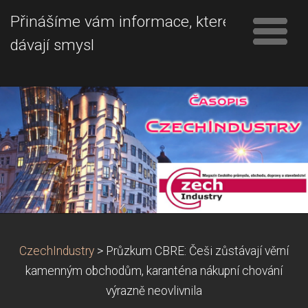
Přinášíme vám informace, které
dávají smysl
CzechIndustry
>
Průzkum CBRE: Češi zůstávají věrní
kamenným obchodům, karanténa nákupní chování
výrazně neovlivnila