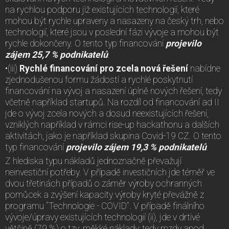
na rychlou podporu již existujících technologií, které
mohou být rychle upraveny a nasazeny na český trh, nebo
technologií, které jsou v poslední fázi vývoje a mohou být
rychle dokončeny. O tento typ financování
projevilo
zájem 25,7 % podnikatelů
.
•(iii)
Rychlé financování pro zcela nová řešení
nabídne
zjednodušenou formu žádostí a rychlé poskytnutí
financování na vývoj a nasazení úplně nových řešení, tedy
včetně například startupů. Na rozdíl od financování ad II
jde o vývoj zcela nových a dosud neexistujících řešení,
vzniklých například v rámci rise-up hackathonu a dalších
aktivitách, jako je například skupina Covid-19 CZ. O tento
typ financování
projevilo zájem 19,3 % podnikatelů
.
Z hlediska typu nákladů jednoznačně převažují
neinvestiční potřeby. V případě investičních jde téměř ve
dvou třetinách případů o záměr výroby ochranných
pomůcek a zvýšení kapacity výroby kryté převážně z
programu “Technologie - COVID”. V případě finálního
vývoje/úpravy existujících technologií (ii), jde v drtivé
většině (79 %) o tzv. měkké náklady, tedy mzdy apod.