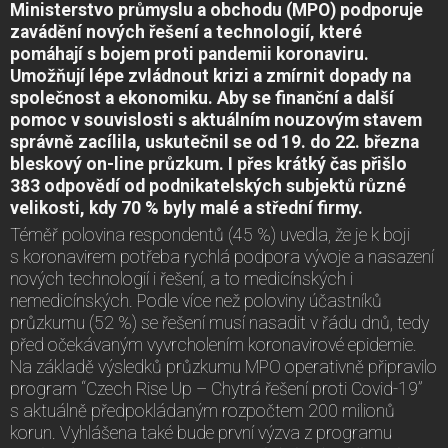
Ministerstvo průmyslu a obchodu (MPO) podporuje
zavádění nových řešení a technologií, které
pomáhají s bojem proti pandemii koronaviru.
Umožňují lépe zvládnout krizi a zmírnit dopady na
společnost a ekonomiku. Aby se finanční a další
pomoc v souvislosti s aktuálním nouzovým stavem
správně zacílila, uskutečnil se od 19. do 22. března
bleskový on-line průzkum. I přes krátký čas přišlo
383 odpovědí od podnikatelských subjektů různé
velikosti, kdy 70 % byly malé a střední firmy.
Téměř polovina respondentů (45 %) uvedla, že je k boji
s koronavirem potřeba rychlá podpora vývoje a nasazení
nových technologií i řešení, a to medicínských i
nemedicínských. Podle více než poloviny účastníků
průzkumu (52 %) se řešení musí nasadit v řádu dnů, tedy
před očekávaným vyvrcholením koronavirové epidemie.
Na základě výsledků průzkumu MPO operativně připravilo
program “Czech Rise Up – Chytrá řešení proti Covid-19”
s aktuálně předpokládaným rozpočtem 200 milionů
korun. Vyhlášena také bude první výzva z programu