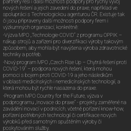
partnery řeší i další možnosti podpory pro rychlý vývoj
nových řešení a jejich zavedení do praxe, například ve
spolupráci s Technologickou agenturou ČR. Existuje tak
či jsou připraveny další možnosti podpory firem i
výzkumných organizací, konkrétně:
-Výzva MPO „Technologie-COVID“ z programu OPPIK –
nákup strojů a zařízení pro diverzifikaci výroby takovým
způsobem, aby mohla být navýšena výroba zdravotnické
techniky a potřeb.
-Nový program MPO „Czech Rise Up – Chytrá řešení proti
COVID-19“ – podpora nových řešení, která mohou
pomoci s bojem proti COVID-19 a jeho následkům
v oblasti medicínských i nemedicínských technologií, a
která mohou být rychle nasazena do praxe.
-Program MPO Country for the Future, výzva v
podprogramu „Inovace do praxe“ - projekty zaměřené na
zavádění inovací v podnicích, včetně pořízení know-how,
pořízení potřebných technologií či certifikace nových
výrobků před samotným spuštěním výroby či
poskytováním služby.