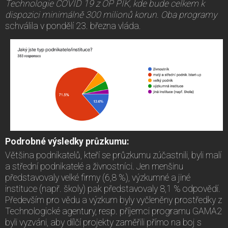
Technologie COVID 19 z OP PIK, kde bude celkem k
dispozici minimálně 300 milionů korun. Oba programy
schválila v pondělí 23. března vláda.
Podrobné výsledky průzkumu:
Většina podnikatelů, kteří se průzkumu zúčastnili, byli malí
a střední podnikatelé a živnostníci. Jen menšinu
představovaly velké firmy (6,8 %), výzkumné a jiné
instituce (např. školy) pak představovaly 8,1 % odpovědí.
Především pro vědu a výzkum byly vyčleněny prostředky z
Technologické agentury, resp. příjemci programu GAMA2
byli vyzváni, aby dílčí projekty zaměřili přímo na boj s