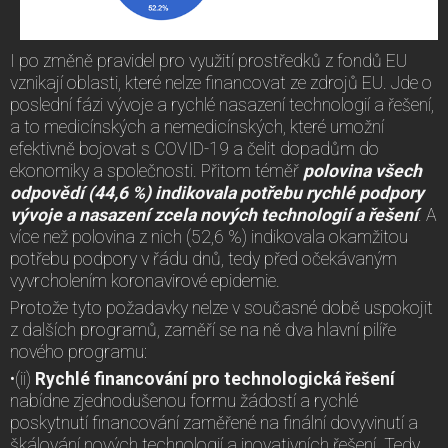
I po změně pravidel pro využití prostředků z fondů EU
vznikají oblasti, které nelze financovat ze zdrojů EU. Jde o
poslední fázi vývoje a rychlé nasazení technologií a řešení,
a to medicínských a nemedicínských, které umožní
efektivně bojovat s COVID-19 a čelit dopadům do
ekonomiky a společnosti. Přitom téměř
polovina všech
odpovědí (44,6 %) indikovala potřebu rychlé podpory
vývoje a nasazení zcela nových technologií a řešení
. A
více než polovina z nich (52,6 %) indikovala okamžitou
potřebu podpory v řádu dnů, tedy před očekávaným
vyvrcholením koronavirové epidemie.
Protože tyto požadavky nelze v současné době uspokojit
z dalších programů, zaměří se na ně dva hlavní pilíře
nového programu:
•(ii)
Rychlé financování pro technologická řešení
nabídne zjednodušenou formu žádostí a rychlé
poskytnutí financování zaměřené na finální dovyvinutí a
škálování nových technologií a inovativních řešení. Tedy