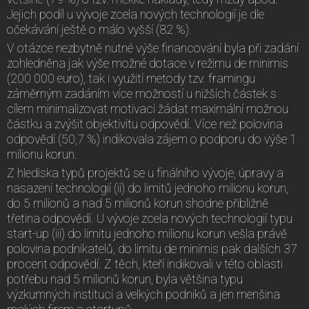
Jejich podíl u vývoje zcela nových technologií je dle
očekávání ještě o málo vyšší (82 %).
V otázce nezbytně nutné výše financování byla při zadání
zohledněna jak výše možné dotace v režimu de minimis
(200 000 euro), tak i využití metody tzv. framingu
záměrným zadáním více možností u nižších částek s
cílem minimalizovat motivaci žádat maximální možnou
částku a zvýšit objektivitu odpovědí. Více než polovina
odpovědí (50,7 %) indikovala zájem o podporu do výše 1
milionu korun.
Z hlediska typů projektů se u finálního vývoje, úpravy a
nasazení technologií (ii) do limitů jednoho milionu korun,
do 5 milionů a nad 5 milionů korun shodne přibližně
třetina odpovědí. U vývoje zcela nových technologií typu
start-up (iii) do limitu jednoho milionu korun vešla právě
polovina podnikatelů, do limitu de minimis pak dalších 37
procent odpovědí. Z těch, kteří indikovali v této oblasti
potřebu nad 5 milionů korun, byla většina typu
výzkumných institucí a velkých podniků a jen menšina