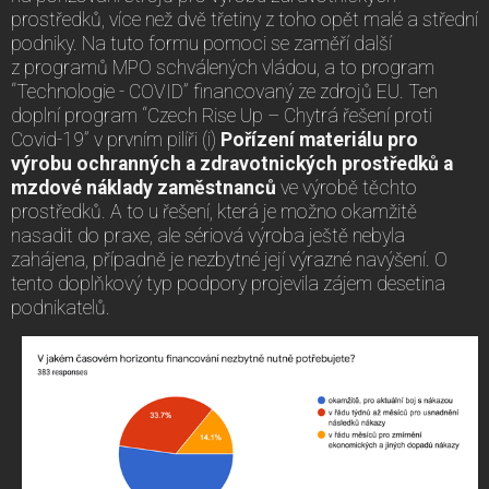
prostředků, více než dvě třetiny z toho opět malé a střední
podniky. Na tuto formu pomoci se zaměří další
z programů MPO schválených vládou, a to program
“Technologie - COVID” financovaný ze zdrojů EU. Ten
doplní program “Czech Rise Up – Chytrá řešení proti
Covid-19” v prvním pilíři (i)
Pořízení materiálu pro
výrobu ochranných a zdravotnických prostředků a
mzdové náklady zaměstnanců
ve výrobě těchto
prostředků. A to u řešení, která je možno okamžitě
nasadit do praxe, ale sériová výroba ještě nebyla
zahájena, případně je nezbytné její výrazné navýšení. O
tento doplňkový typ podpory projevila zájem desetina
podnikatelů.