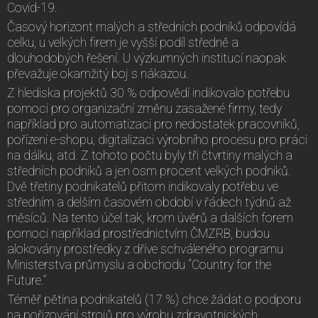
Covid-19.
Časový horizont malých a středních podniků odpovídá
celku, u velkých firem je vyšší podíl středně a
dlouhodobých řešení. U výzkumných institucí naopak
převažuje okamžitý boj s nákazou.
Z hlediska projektů 30 % odpovědí indikovalo potřebu
pomoci pro organizační změnu zasažené firmy, tedy
například pro automatizaci pro nedostatek pracovníků,
pořízení e-shopu, digitalizaci výrobního procesu pro práci
na dálku, atd. Z tohoto počtu byly tři čtvrtiny malých a
středních podniků a jen osm procent velkých podniků.
Dvě třetiny podnikatelů přitom indikovaly potřebu ve
středním a delším časovém období v řádech týdnů až
měsíců. Na tento účel tak, krom úvěrů a dalších forem
pomoci například prostřednictvím ČMZRB, budou
alokovány prostředky z dříve schváleného programu
Ministerstva průmyslu a obchodu “Country for the
Future.”
Téměř pětina podnikatelů (17 %) chce žádat o podporu
na pořizování strojů pro výrobu zdravotnických