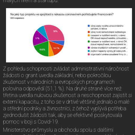
malých firem a startupů.
Z pohledu schopnosti zvládat administrativní náročnost
žádosti o grant uvedla základní, nebo pokročilou
zkušenost v národních a evropských programech
polovina odpovědí (51,1 %). Na druhé straně více než
třetina uvedla nulovou zkušenost a neschopnost zajistit si
externí kapacitu, z toho se v drtivé většině jednalo o malé
a střední podniky a živnostníci, z čehož vyplývá potřeba
zjednodušit žádosti tak, aby se efektivně poskytovala
pomoc v boji s Covid-19.
Ministerstvo průmyslu a obchodu spolu s dalšími