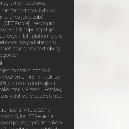
m programem Doprava.
 Primární aktivitou bylo od
nic. Dnes jde o záběr
 (ČEZ Prodej) i servis pro
na ČEZ tak např. zajišťuje
obilových flotil, platformy pro
 nebo wallboxy a kabely pro
jecích stanic pro elektrobusy
regionech.
i
íjecích stanic, z toho 3
 Meziříčí na 146. km dálnice
tší, v provozu pod vlajkou
aké např. v Blansku, Břeclavi,
ě jsou v dohledné době stanice
ektromobilů. V roce 2017
romobilů, loni 789 e-aut a
hovoří počínaje příštím rokem