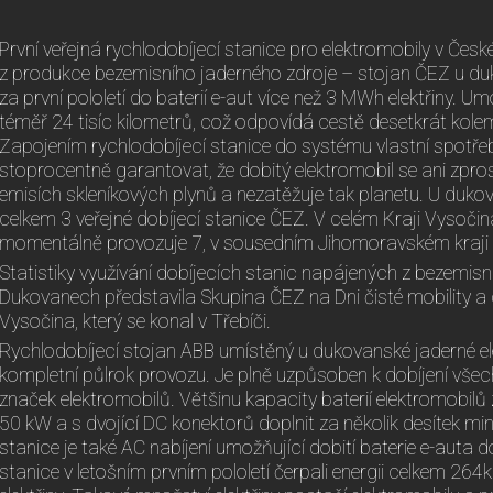
První veřejná rychlodobíjecí stanice pro elektromobily v Čes
z produkce bezemisního jaderného zdroje – stojan ČEZ u du
za první pololetí do baterií e-aut více než 3 MWh elektřiny. U
téměř 24 tisíc kilometrů, což odpovídá cestě desetkrát kolem
Zapojením rychlodobíjecí stanice do systému vlastní spotřeby 
stoprocentně garantovat, že dobitý elektromobil se ani zpro
emisích skleníkových plynů a nezatěžuje tak planetu. U dukov
celkem 3 veřejné dobíjecí stanice ČEZ. V celém Kraji Vysoči
momentálně provozuje 7, v sousedním Jihomoravském kraji 
Statistiky využívání dobíjecích stanic napájených z bezemisn
Dukovanech představila Skupina ČEZ na Dni čisté mobility a c
Vysočina, který se konal v Třebíči.
Rychlodobíjecí stojan ABB umístěný u dukovanské jaderné el
kompletní půlrok provozu. Je plně uzpůsoben k dobíjení všech
značek elektromobilů. Většinu kapacity baterií elektromobilů
50 kW a s dvojící DC konektorů doplnit za několik desítek mi
stanice je také AC nabíjení umožňující dobití baterie e-auta d
stanice v letošním prvním pololetí čerpali energii celkem 264