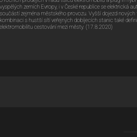
o ročních prodejích v řádu tisíců elektromobilů a plug-in hyb
vyspělých zemích Evropy, i v České republice se elektrická au
součástí zejména městského provozu. Vyšší dojezd nových t
kombinaci s hustší sítí veřejných dobíjecích stanic také defini
elektromobilitu cestování mezi městy. (17.8.2020)