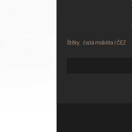
Štítky
:
čistá mobilita
|
ČEZ