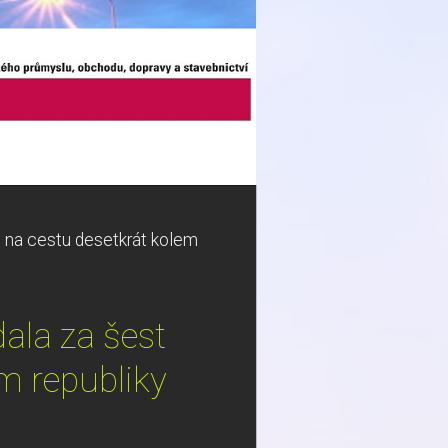
u na cestu desetkrát kolem
dala za šest
m republiky