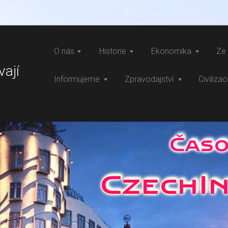
O nás
Historie
Ekonomika
Ze 
vají
Informujeme
Zpravodajství
Civiliza