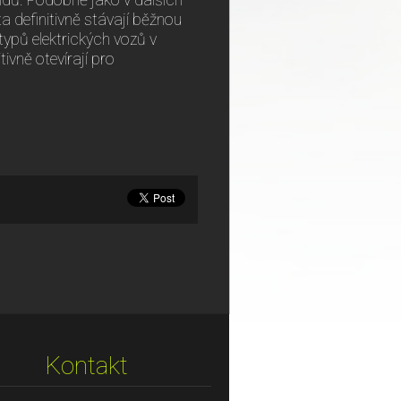
ridů. Podobně jako v dalších
ta definitivně stávají běžnou
ypů elektrických vozů v
tivně otevírají pro
Kontakt