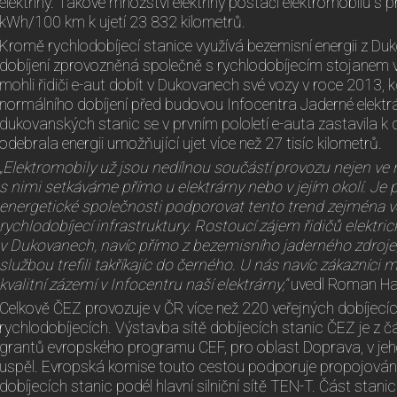
elektřiny. Takové množství elektřiny postačí elektromobilu 
kWh/100 km k ujetí 23 832 kilometrů.
Kromě rychlodobíjecí stanice využívá bezemisní energii z Du
dobíjení zprovozněná společně s rychlodobíjecím stojanem v
mohli řidiči e-aut dobít v Dukovanech své vozy v roce 2013, 
normálního dobíjení před budovou Infocentra Jaderné elektrá
dukovanských stanic se v prvním pololetí e-auta zastavila k 
odebrala energii umožňující ujet více než 27 tisíc kilometrů.
„Elektromobily už jsou nedílnou součástí provozu nejen ve m
s nimi setkáváme přímo u elektrárny nebo v jejím okolí. Je
energetické společnosti podporovat tento trend zejména 
rychlodobíjecí infrastruktury. Rostoucí zájem řidičů elektric
v Dukovanech, navíc přímo z bezemisního jaderného zdroje,
službou trefili takříkajíc do černého. U nás navíc zákazníci
kvalitní zázemí v Infocentru naší elektrárny,“
uvedl Roman Havl
Celkově ČEZ provozuje v ČR více než 220 veřejných dobíjecíc
rychlodobíjecích. Výstavba sítě dobíjecích stanic ČEZ je z č
grantů evropského programu CEF, pro oblast Doprava, v jeh
uspěl. Evropská komise touto cestou podporuje propojová
dobíjecích stanic podél hlavní silniční sítě TEN-T. Část stanic