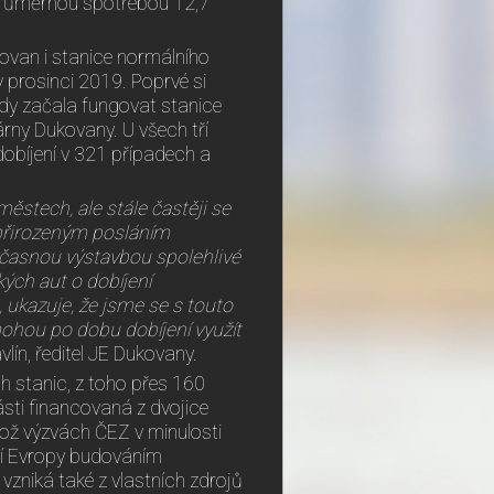
s průměrnou spotřebou 12,7
kovan i stanice normálního
 prosinci 2019. Poprvé si
kdy začala fungovat stanice
rny Dukovany. U všech tří
dobíjení v 321 případech a
ěstech, ale stále častěji se
 přirozeným posláním
včasnou výstavbou spolehlivé
kých aut o dobíjení
 ukazuje, že jsme se s touto
 mohou po dobu dobíjení využít
ín, ředitel JE Dukovany.
h stanic, z toho přes 160
ásti financovaná z dvojice
ož výzvách ČEZ v minulosti
ní Evropy budováním
 vzniká také z vlastních zdrojů