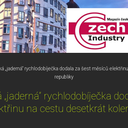
ká „jaderná“ rychlodobíječka dodala za šest měsíců elektřin
republiky
 „jaderná“ rychlodobíječka do
ktřinu na cestu desetkrát kole