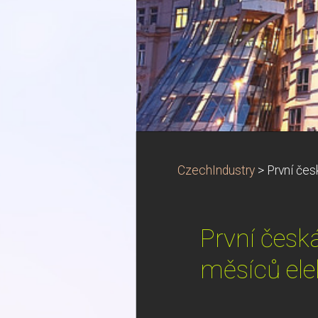
CzechIndustry
>
První čes
První česká
měsíců ele