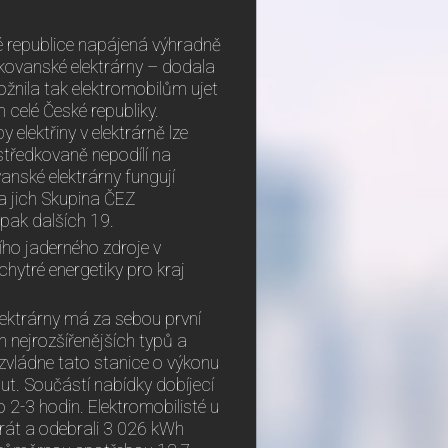
ké republice napájená výhradně
kovanské elektrárny – dodala
možnila tak elektromobilům ujet
 celé České republiky.
elektřiny v elektrárně lze
středkovaně nepodílí na
anské elektrárny fungují
na jich Skupina ČEZ
pak dalších 19.
ího jaderného zdroje v
hytré energetiky pro kraj
ektrárny má za sebou první
 nejrozšířenějších typů a
 zvládne tato stanice o výkonu
nut. Součástí nabídky dobíjecí
o 2-3 hodin. Elektromobilisté u
krát a odebrali 3 026 kWh