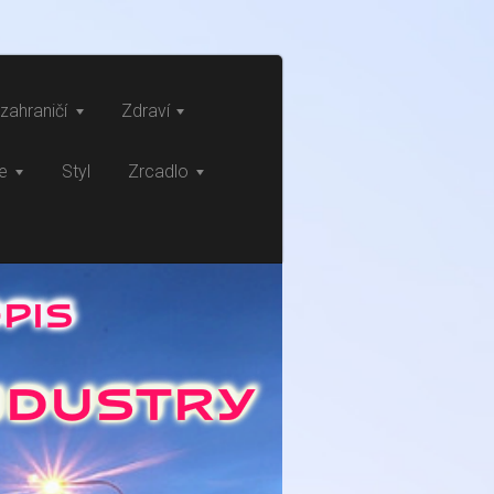
zahraničí
Zdraví
ce
Styl
Zrcadlo