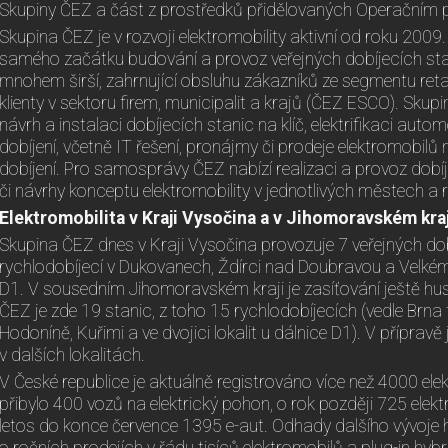
Skupiny ČEZ a část z prostředků přidělovaných Operační
Skupina ČEZ je v rozvoji elektromobility aktivní od roku 2009.
samého začátku budování a provoz veřejných dobíjecích sta
mnohem širší, zahrnující obsluhu zákazníků ze segmentu retail
klienty v sektoru firem, municipalit a krajů (ČEZ ESCO). Skupi
návrh a instalaci dobíjecích stanic na klíč, elektrifikaci autom
dobíjení, včetně IT řešení, pronájmy či prodeje elektromobilů
dobíjení. Pro samosprávy ČEZ nabízí realizaci a provoz dobí
či návrhy konceptu elektromobility v jednotlivých městech a 
Elektromobilita v Kraji Vysočina a v Jihomoravském kraj
Skupina ČEZ dnes v Kraji Vysočina provozuje 7 veřejných dob
rychlodobíjecí v Dukovanech, Ždírci nad Doubravou a Velkém
D1. V sousedním Jihomoravském kraji je zasíťování ještě hus
ČEZ je zde 19 stanic, z toho 15 rychlodobíjecích (vedle Brna t
Hodoníně, Kuřimi a ve dvojici lokalit u dálnice D1). V příprav
v dalších lokalitách.
V České republice je aktuálně registrováno více než 4000 el
přibylo 400 vozů na elektrický pohon, o rok později 725 elekt
letos do konce července 1395 e-aut. Odhady dalšího vývoje 