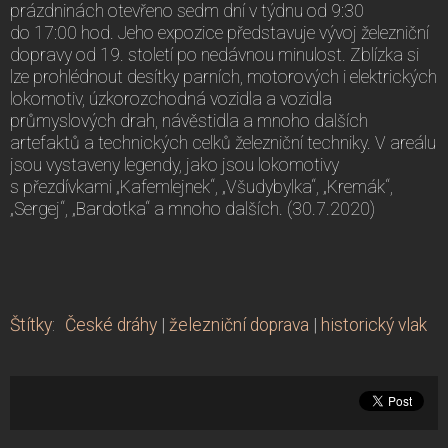
prázdninách otevřeno sedm dní v týdnu od 9:30
do 17:00 hod. Jeho expozice představuje vývoj železniční
dopravy od 19. století po nedávnou minulost. Zblízka si
lze prohlédnout desítky parních, motorových i elektrických
lokomotiv, úzkorozchodná vozidla a vozidla
průmyslových drah, návěstidla a mnoho dalších
artefaktů a technických celků železniční techniky. V areálu
jsou vystaveny legendy, jako jsou lokomotivy
s přezdívkami „Kafemlejnek“, „Všudybylka“, „Kremák“,
„Sergej“, „Bardotka“ a mnoho dalších. (30.7.2020)
Štítky
:
České dráhy
|
železniční doprava
|
historický vlak