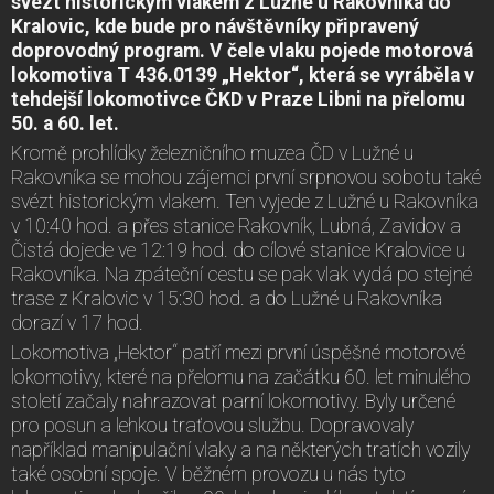
svézt historickým vlakem z Lužné u Rakovníka do
Kralovic, kde bude pro návštěvníky připravený
doprovodný program. V čele vlaku pojede motorová
lokomotiva T 436.0139 „Hektor“, která se vyráběla v
tehdejší lokomotivce ČKD v Praze Libni na přelomu
50. a 60. let.
Kromě prohlídky železničního muzea ČD v Lužné u
Rakovníka se mohou zájemci první srpnovou sobotu také
svézt historickým vlakem. Ten vyjede z Lužné u Rakovníka
v 10:40 hod. a přes stanice Rakovník, Lubná, Zavidov a
Čistá dojede ve 12:19 hod. do cílové stanice Kralovice u
Rakovníka. Na zpáteční cestu se pak vlak vydá po stejné
trase z Kralovic v 15:30 hod. a do Lužné u Rakovníka
dorazí v 17 hod.
Lokomotiva „Hektor“ patří mezi první úspěšné motorové
lokomotivy, které na přelomu na začátku 60. let minulého
století začaly nahrazovat parní lokomotivy. Byly určené
pro posun a lehkou traťovou službu. Dopravovaly
například manipulační vlaky a na některých tratích vozily
také osobní spoje. V běžném provozu u nás tyto