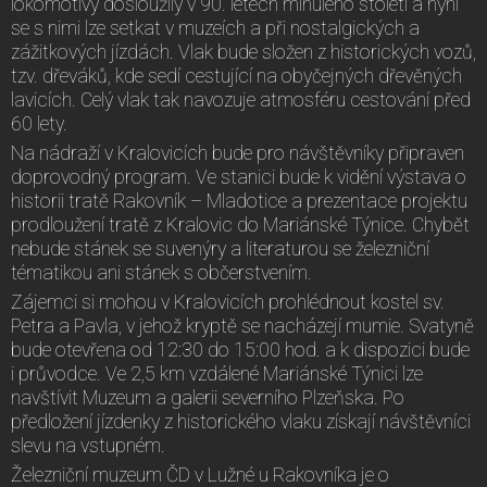
lokomotivy dosloužily v 90. letech minulého století a nyní
se s nimi lze setkat v muzeích a při nostalgických a
zážitkových jízdách. Vlak bude složen z historických vozů,
tzv. dřeváků, kde sedí cestující na obyčejných dřevěných
lavicích. Celý vlak tak navozuje atmosféru cestování před
60 lety.
Na nádraží v Kralovicích bude pro návštěvníky připraven
doprovodný program. Ve stanici bude k vidění výstava o
historii tratě Rakovník – Mladotice a prezentace projektu
prodloužení tratě z Kralovic do Mariánské Týnice. Chybět
nebude stánek se suvenýry a literaturou se železniční
tématikou ani stánek s občerstvením.
Zájemci si mohou v Kralovicích prohlédnout kostel sv.
Petra a Pavla, v jehož kryptě se nacházejí mumie. Svatyně
bude otevřena od 12:30 do 15:00 hod. a k dispozici bude
i průvodce. Ve 2,5 km vzdálené Mariánské Týnici lze
navštívit Muzeum a galerii severního Plzeňska. Po
předložení jízdenky z historického vlaku získají návštěvníci
slevu na vstupném.
Železniční muzeum ČD v Lužné u Rakovníka je o