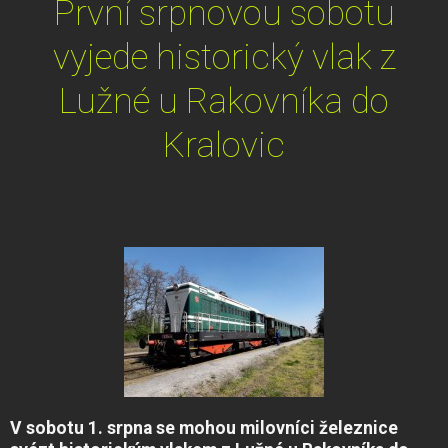
První srpnovou sobotu
vyjede historický vlak z
Lužné u Rakovníka do
Kralovic
V sobotu 1. srpna se mohou milovníci železnice