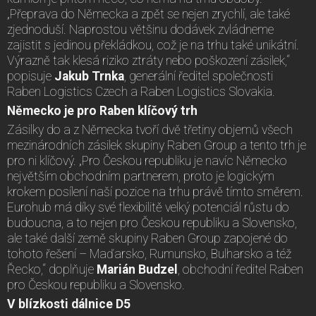
„Přeprava do Německa a zpět se nejen zrychlí, ale také
zjednoduší. Naprostou většinu dodávek zvládneme
zajistit s jedinou překládkou, což je na trhu také unikátní.
Výrazně tak klesá riziko ztráty nebo poškození zásilek,“
popisuje
Jakub Trnka
, generální ředitel společnosti
Raben Logistics Czech a Raben Logistics Slovakia.
Německo je pro Raben klíčový trh
Zásilky do a z Německa tvoří dvě třetiny objemů všech
mezinárodních zásilek skupiny Raben Group a tento trh je
pro ni klíčový. „Pro Českou republiku je navíc Německo
největším obchodním partnerem, proto je logickým
krokem posílení naší pozice na trhu právě tímto směrem.
Eurohub má díky své flexibilitě velký potenciál růstu do
budoucna, a to nejen pro Českou republiku a Slovensko,
ale také další země skupiny Raben Group zapojené do
tohoto řešení – Maďarsko, Rumunsko, Bulharsko a též
Řecko,“ doplňuje
Marián Budzel
, obchodní ředitel Raben
pro Českou republiku a Slovensko.
V blízkosti dálnice D5