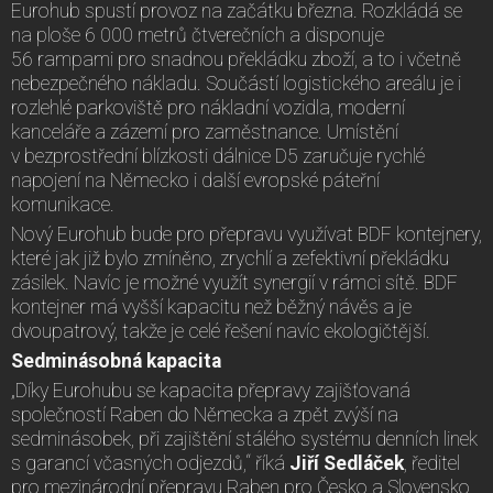
Eurohub spustí provoz na začátku března. Rozkládá se
na ploše 6 000 metrů čtverečních a disponuje
56 rampami pro snadnou překládku zboží, a to i včetně
nebezpečného nákladu. Součástí logistického areálu je i
rozlehlé parkoviště pro nákladní vozidla, moderní
kanceláře a zázemí pro zaměstnance. Umístění
v bezprostřední blízkosti dálnice D5 zaručuje rychlé
napojení na Německo i další evropské páteřní
komunikace.
Nový Eurohub bude pro přepravu využívat BDF kontejnery,
které jak již bylo zmíněno, zrychlí a zefektivní překládku
zásilek. Navíc je možné využít synergií v rámci sítě. BDF
kontejner má vyšší kapacitu než běžný návěs a je
dvoupatrový, takže je celé řešení navíc ekologičtější.
Sedminásobná kapacita
„Díky Eurohubu se kapacita přepravy zajišťovaná
společností Raben do Německa a zpět zvýší na
sedminásobek, při zajištění stálého systému denních linek
s garancí včasných odjezdů,“ říká
Jiří Sedláček
, ředitel
pro mezinárodní přepravu Raben pro Česko a Slovensko.