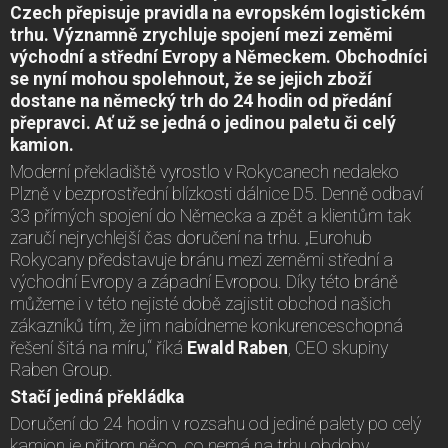
Czech přepisuje pravidla na evropském logistickém
trhu. Významně zrychluje spojení mezi zeměmi
východní a střední Evropy a Německem. Obchodníci
se nyní mohou spolehnout, že se jejich zboží
dostane na německý trh do 24 hodin od předání
přepravci. Ať už se jedná o jedinou paletu či celý
kamion.
Moderní překladiště vyrostlo v Rokycanech nedaleko
Plzně v bezprostřední blízkosti dálnice D5. Denně odbaví
33 přímých spojení do Německa a zpět a klientům tak
zaručí nejrychlejší čas doručení na trhu. „Eurohub
Rokycany představuje bránu mezi zeměmi střední a
východní Evropy a západní Evropou. Díky této bráně
můžeme i v této nejisté době zajistit obchod našich
zákazníků tím, že jim nabídneme konkurenceschopná
řešení šitá na míru,“ říká
Ewald Raben
, CEO skupiny
Raben Group.
Stačí jediná překládka
Doručení do 24 hodin v rozsahu od jediné palety po celý
kamion je přitom něco, co nemá na trhu obdoby.