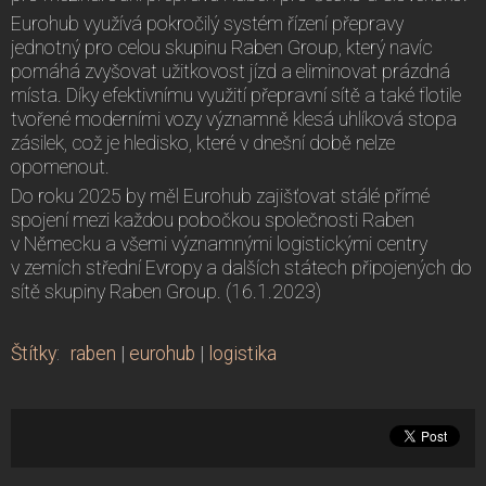
Eurohub využívá pokročilý systém řízení přepravy
jednotný pro celou skupinu Raben Group, který navíc
pomáhá zvyšovat užitkovost jízd a eliminovat prázdná
místa. Díky efektivnímu využití přepravní sítě a také flotile
tvořené moderními vozy významně klesá uhlíková stopa
zásilek, což je hledisko, které v dnešní době nelze
opomenout.
Do roku 2025 by měl Eurohub zajišťovat stálé přímé
spojení mezi každou pobočkou společnosti Raben
v Německu a všemi významnými logistickými centry
v zemích střední Evropy a dalších státech připojených do
sítě skupiny Raben Group. (16.1.2023)
Štítky
:
raben
|
eurohub
|
logistika