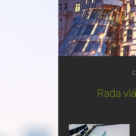
C
Rada vlá