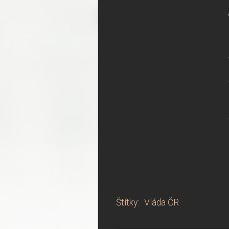
Štítky
:
Vláda ČR