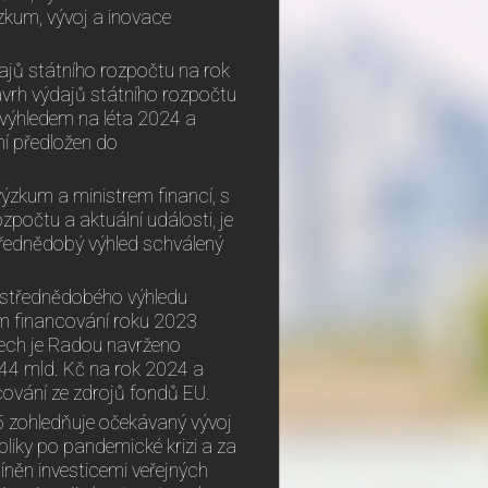
zkum, vývoj a inovace
jů státního rozpočtu na rok
Návrh výdajů státního rozpočtu
 výhledem na léta 2024 a
í předložen do
ýzkum a ministrem financí, s
zpočtu a aktuální události, je
třednědobý výhled schválený
 střednědobého výhledu
em financování roku 2023
tech je Radou navrženo
,44 mld. Kč na rok 2024 a
cování ze zdrojů fondů EU.
5 zohledňuje očekávaný vývoj
liky po pandemické krizi a za
íněn investicemi veřejných