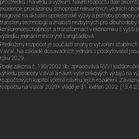
prostředků i na vědu a výzkum. Návrh rozpočtu dále akcent
excelence, prokázanou schopnost relevantních vědních oborů
reagovat na aktuální společenské výzvy a potřebu podpory 
transferu technologií a znalostí nezbytných pro dlouhodobý
konkurenceschopnost a transformaci v ekonomiku s vyšší př
výsledku jednání ministryně Langšádlová.
Předložený rozpočet je součástí snahy o vytvoření stabilní
VaVaI. Na základě dosavadních jednání s poskytovateli jsou 
roku 2029.
Podle zákona č. 130/2002 Sb. zpracovává RVVI každoročn
výhledu podpory VaVaI a návrh výše celkových výdajů na výz
rozpočtových kapitol včetně návrhu jejich rozdělení. Závazný
rozpočtu na VaVaI 2023+ vládě je 31. květen 2022. (13.4.2