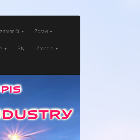
zahraničí
Zdraví
ce
Styl
Zrcadlo