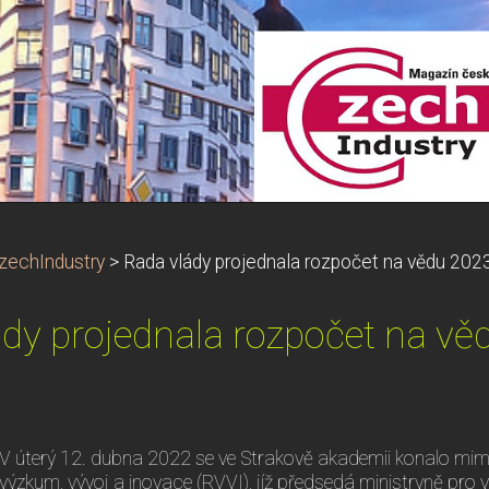
zechIndustry
>
Rada vlády projednala rozpočet na vědu 202
dy projednala rozpočet na v
V úterý 12. dubna 2022 se ve Strakově akademii konalo mi
výzkum, vývoj a inovace (RVVI), jíž předsedá ministryně pro