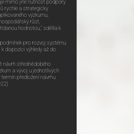
uje mimo jiné nutnost podpory
 rychle a strategicky
aplikovaného výzkumu,
 hospodářský růst,
idanou hodnotou,“ sdělila k
ch podmínek pro rozvoj systému
k dispozici výhledy až do
ě návrh střednědobého
kum a vývoj u jednotlivých
 termín předložení návrhu
022)