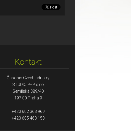
Kontakt
Časopis CzechIndustry
STUDIO P+P s.r.o
Semilská 389/40
197 00 Praha 9
+420 602 363 969
+420 605 463 150