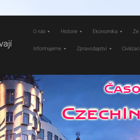
O nás
Historie
Ekonomika
Ze 
vají
Informujeme
Zpravodajství
Civiliza