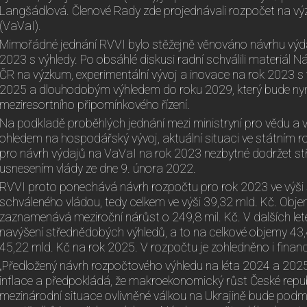
Langšádlová. Členové Rady zde projednávali rozpočet na vý
(VaVaI).
Mimořádné jednání RVVI bylo stěžejně věnováno návrhu výda
2023 s výhledy. Po obsáhlé diskusi radní schválili materiál 
ČR na výzkum, experimentální vývoj a inovace na rok 2023 s
2025 a dlouhodobým výhledem do roku 2029, který bude nyn
meziresortního připomínkového řízení.
Na podkladě proběhlých jednání mezi ministryní pro vědu a v
ohledem na hospodářský vývoj, aktuální situaci ve státním ro
pro návrh výdajů na VaVaI na rok 2023 nezbytné dodržet s
usnesením vlády ze dne 9. února 2022.
RVVI proto ponechává návrh rozpočtu pro rok 2023 ve výši
schváleného vládou, tedy celkem ve výši 39,32 mld. Kč. Obj
zaznamenává meziroční nárůst o 249,8 mil. Kč. V dalších le
navýšení střednědobých výhledů, a to na celkové objemy 43
45,22 mld. Kč na rok 2025. V rozpočtu je zohledněno i finan
„Předložený návrh rozpočtového výhledu na léta 2024 a 202
inflace a předpokládá, že makroekonomický růst České repub
mezinárodní situace ovlivněné válkou na Ukrajině bude podm