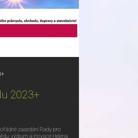
3+
ědu 2023+
mořádné zasedání Rady pro
 vědu, výzkum a inovace Helena