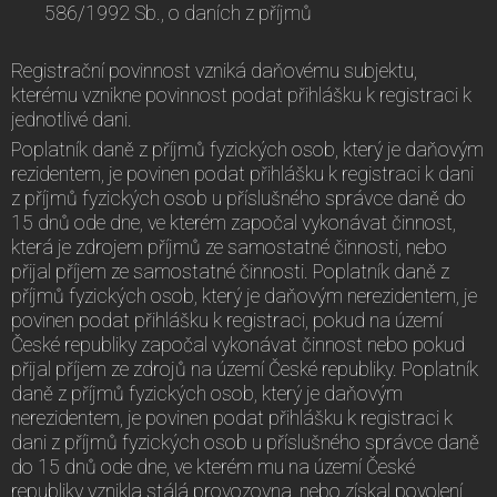
586/1992 Sb., o daních z příjmů
Registrační povinnost vzniká daňovému subjektu,
kterému vznikne povinnost podat přihlášku k registraci k
jednotlivé dani.
Poplatník daně z příjmů fyzických osob, který je daňovým
rezidentem, je povinen podat přihlášku k registraci k dani
z příjmů fyzických osob u příslušného správce daně do
15 dnů ode dne, ve kterém započal vykonávat činnost,
která je zdrojem příjmů ze samostatné činnosti, nebo
přijal příjem ze samostatné činnosti. Poplatník daně z
příjmů fyzických osob, který je daňovým nerezidentem, je
povinen podat přihlášku k registraci, pokud na území
České republiky započal vykonávat činnost nebo pokud
přijal příjem ze zdrojů na území České republiky. Poplatník
daně z příjmů fyzických osob, který je daňovým
nerezidentem, je povinen podat přihlášku k registraci k
dani z příjmů fyzických osob u příslušného správce daně
do 15 dnů ode dne, ve kterém mu na území České
republiky vznikla stálá provozovna, nebo získal povolení