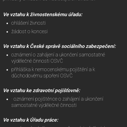
Ve vztahu k živnostenskému úřadu:
ohlášení živnosti
žádost o koncesi
Ve vztahu k České správě sociálního zabezpečení:
oznámení o zahájení a ukončení samostatné
výdělečné činnosti OSVČ
přihláška k nemocenskému pojištění a k
důchodovému spoření OSVČ
Ve vztahu ke zdravotní pojišťovně:
· oznámení pojištěnce o zahájení a ukončení
samostatné výdělečné činnosti
Ve vztahu k Úřadu práce: