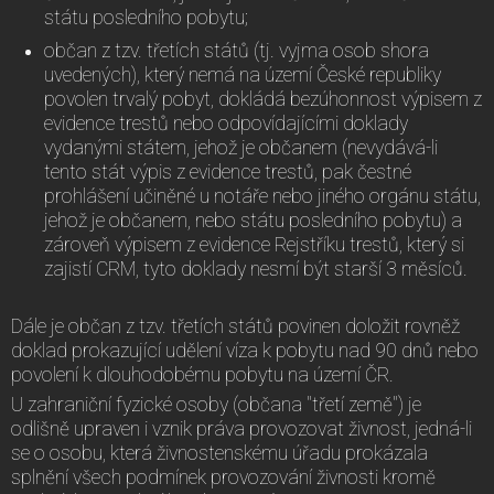
státu posledního pobytu;
občan z tzv. třetích států (tj. vyjma osob shora
uvedených), který nemá na území České republiky
povolen trvalý pobyt, dokládá bezúhonnost výpisem z
evidence trestů nebo odpovídajícími doklady
vydanými státem, jehož je občanem (nevydává-li
tento stát výpis z evidence trestů, pak čestné
prohlášení učiněné u notáře nebo jiného orgánu státu,
jehož je občanem, nebo státu posledního pobytu) a
zároveň výpisem z evidence Rejstříku trestů, který si
zajistí CRM, tyto doklady nesmí být starší 3 měsíců.
Dále je občan z tzv. třetích států povinen doložit rovněž
doklad prokazující udělení víza k pobytu nad 90 dnů nebo
povolení k dlouhodobému pobytu na území ČR.
U zahraniční fyzické osoby (občana "třetí země") je
odlišně upraven i vznik práva provozovat živnost, jedná-li
se o osobu, která živnostenskému úřadu prokázala
splnění všech podmínek provozování živnosti kromě