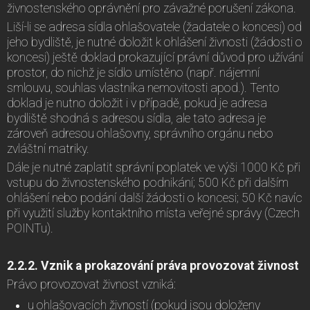
živnostenského oprávnění pro závažné porušení zákona.
Liší-li se adresa sídla ohlašovatele (žadatele o koncesi) od
jeho bydliště, je nutné doložit k ohlášení živnosti (žádosti o
koncesi) ještě doklad prokazující právní důvod pro užívání
prostor, do nichž je sídlo umístěno (např. nájemní
smlouvu, souhlas vlastníka nemovitosti apod.). Tento
doklad je nutno doložit i v případě, pokud je adresa
bydliště shodná s adresou sídla, ale tato adresa je
zároveň adresou ohlašovny, správního orgánu nebo
zvláštní matriky.
Dále je nutné zaplatit správní poplatek ve výši 1000 Kč při
vstupu do živnostenského podnikání; 500 Kč při dalším
ohlášení nebo podání další žádosti o koncesi; 50 Kč navíc
při využití služby kontaktního místa veřejné správy (Czech
POINTu).
2.2.2. Vznik a prokazování práva provozovat živnost
Právo provozovat živnost vzniká:
u ohlašovacích živností (pokud jsou doloženy