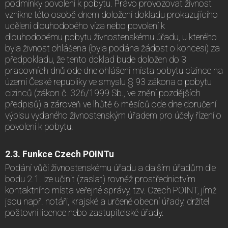
podmínky povolení k pobytu. Právo provozovat živnost
vznikne této osobě dnem doložení dokladu prokazujícího
udělení dlouhodobého víza nebo povolení k
dlouhodobému pobytu živnostenskému úřadu, u kterého
byla živnost ohlášena (byla podána žádost o koncesi) za
předpokladu, že tento doklad bude doložen do 3
pracovních dnů ode dne ohlášení místa pobytu cizince na
území České republiky ve smyslu § 93 zákona o pobytu
cizinců (zákon č. 326/1999 Sb., ve znění pozdějších
předpisů) a zároveň ve lhůtě 6 měsíců ode dne doručení
výpisu vydaného živnostenským úřadem pro účely řízení o
povolení k pobytu.
2.3. Funkce Czech POINTu
Podání vůči živnostenskému úřadu a dalším úřadům dle
bodu 2.1. lze učinit (zaslat) rovněž prostřednictvím
kontaktního místa veřejné správy, tzv. Czech POINT, jímž
jsou např. notáři, krajské a určené obecní úřady, držitel
poštovní licence nebo zastupitelské úřady.