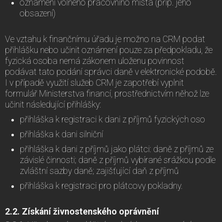
oznámení volného pracovního místa (příp. jeho
obsazení)
Ve vztahu k finančnímu úřadu je možno na CRM podat
přihlášku nebo učinit oznámení pouze za předpokladu, že
fyzická osoba nemá zákonem uloženu povinnost
podávat tato podání správci daně v elektronické podobě.
I v případě využití služeb CRM je zapotřebí vyplnit
formulář Ministerstva financí, prostřednictvím něhož lze
učinit následující přihlášky:
přihláška k registraci k dani z příjmů fyzických oso
přihláška k dani silniční
přihláška k dani z příjmů jako plátci: daně z příjmů ze
závislé činnosti; daně z příjmů vybírané srážkou podle
zvláštní sazby daně; zajišťující daň z příjmů
přihláška k registraci pro plátcovy pokladny.
2.2. Získání živnostenského oprávnění