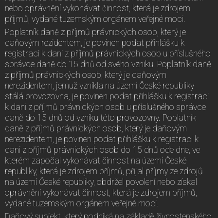
nebo oprávnění vykonávat činnost, která je zdrojem
příjmů, vydané tuzemským orgánem veřejné moci.
Poplatník daně z příjmů právnických osob, který je
daňovým rezidentem, je povinen podat přihlášku k
registraci k dani z příjmů právnických osob u příslušného
správce daně do 15 dnů od svého vzniku. Poplatník daně
z příjmů právnických osob, který je daňovým
nerezidentem, jemuž vznikla na území České republiky
stálá provozovna, je povinen podat přihlášku k registraci
k dani z příjmů právnických osob u příslušného správce
daně do 15 dnů od vzniku této provozovny. Poplatník
daně z příjmů právnických osob, který je daňovým
nerezidentem, je povinen podat přihlášku k registraci k
dani z příjmů právnických osob do 15 dnů ode dne, ve
kterém započal vykonávat činnost na území České
republiky, která je zdrojem příjmů, přijal příjmy ze zdrojů
na území České republiky, obdržel povolení nebo získal
oprávnění vykonávat činnost, která je zdrojem příjmů,
vydané tuzemským orgánem veřejné moci.
Daňový subjekt, který podniká na základě živnostenského