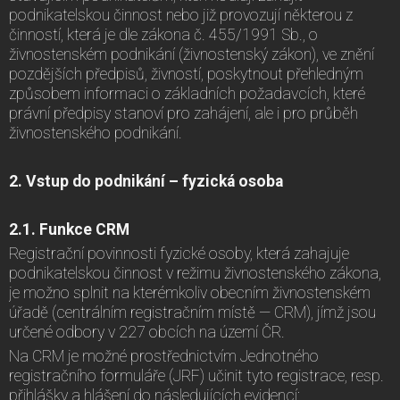
podnikatelskou činnost nebo již provozují některou z
činností, která je dle zákona č. 455/1991 Sb., o
živnostenském podnikání (živnostenský zákon), ve znění
pozdějších předpisů, živností, poskytnout přehledným
způsobem informaci o základních požadavcích, které
právní předpisy stanoví pro zahájení, ale i pro průběh
živnostenského podnikání.
2. Vstup do podnikání – fyzická osoba
2.1. Funkce CRM
Registrační povinnosti fyzické osoby, která zahajuje
podnikatelskou činnost v režimu živnostenského zákona,
je možno splnit na kterémkoliv obecním živnostenském
úřadě (centrálním registračním místě — CRM), jímž jsou
určené odbory v 227 obcích na území ČR.
Na CRM je možné prostřednictvím Jednotného
registračního formuláře (JRF) učinit tyto registrace, resp.
přihlášky a hlášení do následujících evidencí: