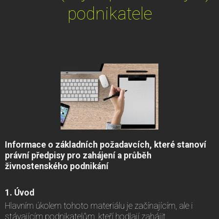
podnikatele
Informace o základních požadavcích, které stanoví
právní předpisy pro zahájení a průběh
živnostenského podnikání
1. Úvod
Hlavním úkolem tohoto materiálu je začínajícím, ale i
stávajícím podnikatelům, kteří hodlají zahájit