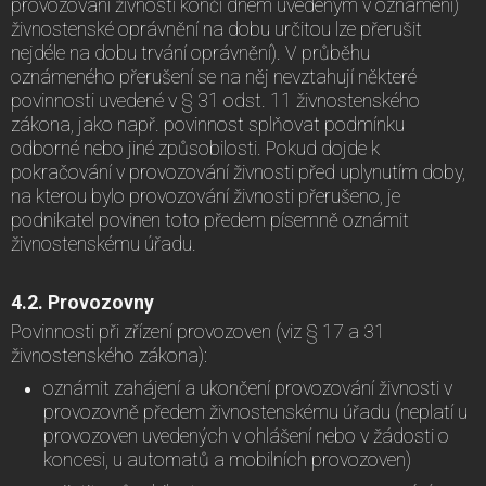
provozování živnosti končí dnem uvedeným v oznámení)
živnostenské oprávnění na dobu určitou lze přerušit
nejdéle na dobu trvání oprávnění). V průběhu
oznámeného přerušení se na něj nevztahují některé
povinnosti uvedené v § 31 odst. 11 živnostenského
zákona, jako např. povinnost splňovat podmínku
odborné nebo jiné způsobilosti. Pokud dojde k
pokračování v provozování živnosti před uplynutím doby,
na kterou bylo provozování živnosti přerušeno, je
podnikatel povinen toto předem písemně oznámit
živnostenskému úřadu.
4.2. Provozovny
Povinnosti při zřízení provozoven (viz § 17 a 31
živnostenského zákona):
oznámit zahájení a ukončení provozování živnosti v
provozovně předem živnostenskému úřadu (neplatí u
provozoven uvedených v ohlášení nebo v žádosti o
koncesi, u automatů a mobilních provozoven)