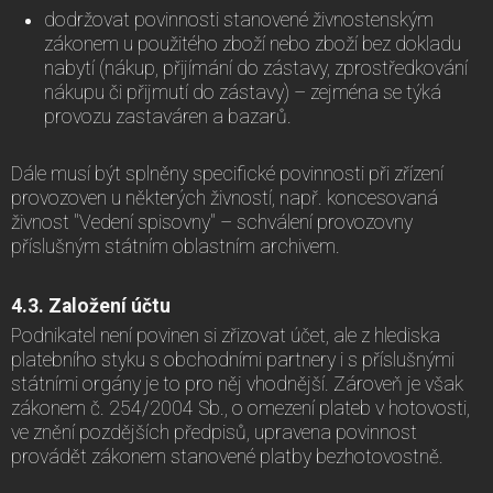
dodržovat povinnosti stanovené živnostenským
zákonem u použitého zboží nebo zboží bez dokladu
nabytí (nákup, přijímání do zástavy, zprostředkování
nákupu či přijmutí do zástavy) – zejména se týká
provozu zastaváren a bazarů.
Dále musí být splněny specifické povinnosti při zřízení
provozoven u některých živností, např. koncesovaná
živnost "Vedení spisovny" – schválení provozovny
příslušným státním oblastním archivem.
4.3. Založení účtu
Podnikatel není povinen si zřizovat účet, ale z hlediska
platebního styku s obchodními partnery i s příslušnými
státními orgány je to pro něj vhodnější. Zároveň je však
zákonem č. 254/2004 Sb., o omezení plateb v hotovosti,
ve znění pozdějších předpisů, upravena povinnost
provádět zákonem stanovené platby bezhotovostně.