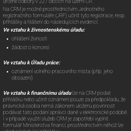
určené odbory v 227 obcích na území ČR.
Na CRM je možné prostřednictvím Jednotného
registračního formuláře (JRF) učinit tyto registrace, resp.
přihlášky a hlášení do následujících evidencí:
Ve vztahu k živnostenskému úřadu:
ohlášení živnosti
žádost o koncesi
Ve vztahu k Úřadu práce:
oznámení volného pracovního místa (příp. jeho
obsazení)
Ve vztahu k finančnímu úřadu
lze na CRM podat
přihlášku nebo učinit oznámení pouze za předpokladu, že
právnická osoba nemá zákonem uloženu povinnost
podávat tato podání správci daně v elektronické podobě.
I v případě využití služeb CRM je zapotřebí vyplnit
formulář Ministerstva financí, prostřednictvím něhož lze