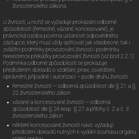
živnostenského zákona.
U živností, u nichž se vyžaduje prokázání odborné
způsobilosti (řemeslné, vázané, koncesované), je
právnická osoba povinna ustanovit odpovědného
zástupce, který musí vždy splňovat jak všeobecné, tak i
zvláštní podmínky provozování živnosti i podmínku
neexistence překážky provozování živnosti (viz bod 2.2.1).
Podmínka odborné způsobilosti se prokazuje
předložením dokladů o vzdělání, praxi, osvědčení,
oprávnění, případně i autorizaci – podle druhu živnosti:
řemeslné živnosti — odborná způsobilost dle § 21 a §
22 živnostenského zákon
vázané a koncesované živnosti — odborná
způsobilost dle § 24 resp. § 27 a přílohy č. 2 a č. 3
živnostenského zákon
některé koncesované živnosti navíc vyžadují
předložení dokladů nutných k vydání souhlasu orgánu
státní správy.