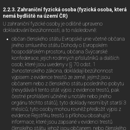
2.2.3. Zahraniční fyzická osoba (fyzická osoba, která
nemá bydliště na území ČR)
U zahraniční fyzické osoby je odlišně upraveno
dokladování bezúhonnosti, a to následovně:
občan členského státu Evropské unie včetně občana
jiného smluvního státu Dohody o Evropském
hospodářském prostoru, občana Švýcarské
konfederace, jejich rodinných příslušníků a dalších
osob, které jsou uvedeny v § 70 odst. 1
živnostenského zákona, dokládají bezúhonnost
výpisem z evidence trestů ze země, jejímž jsou
občanem nebo z členského státu posledního pobytu
(nevydává-li tento stát výpis z evidence trestů, pak
čestné prohlášení učiněné u notáře nebo jiného
orgánu těchto států), tyto doklady nesmí být starší 3
měsíců; tyto osoby mohou rovněž předložit výpis z
evidence Rejstříku trestů s přílohou obsahující
informace, které jsou zapsané v evidenci trestů
členského státu, jehož jsou občanem, nebo členského