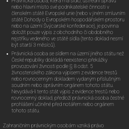
Právnická osoba, která má sídlo, ústřední správu
nebo hlavní místo své podnikatelské činnosti v
členském státě Evropské unie (nebo v jiném smluvním
státě Dohody o Evropském hospodářském prostoru
nebo na území Švýcarské konfederace), je povinna
doložit pouze výpis z obchodního či obdobného
rejstříku vedeného ve státě sídla (tento doklad nesmí
být starší 3 měsíců).
Právnická osoba se sídlem na území jiného státu než
České republiky dokládá neexistenci překážky
provozování živnosti podle § 8 odst. 5
živnostenského zákona výpisem z evidence trestů
nebo rovnocenným dokladem vydaným příslušným
soudním nebo správním orgánem tohoto státu.
Nevydává-li tento stát výpis z evidence trestů nebo
rovnocenný doklad, předloží právnická osoba čestné
prohlášení učiněné před notářem nebo orgánem
tohoto státu.
Zahraničním právnickým osobám vzniká právo