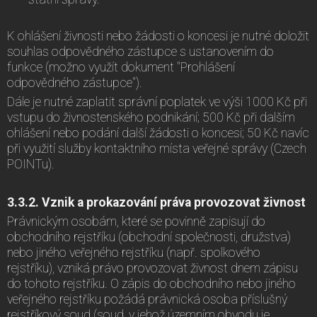
K ohlášení živnosti nebo žádosti o koncesi je nutné doložit
souhlas odpovědného zástupce s ustanovením do
funkce (možno využít dokument "Prohlášení
odpovědného zástupce").
Dále je nutné zaplatit správní poplatek ve výši 1000 Kč při
vstupu do živnostenského podnikání; 500 Kč při dalším
ohlášení nebo podání další žádosti o koncesi; 50 Kč navíc
při využití služby kontaktního místa veřejné správy (Czech
POINTu).
3.3.2. Vznik a prokazování práva provozovat živnost
Právnickým osobám, které se povinně zapisují do
obchodního rejstříku (obchodní společnosti, družstva)
nebo jiného veřejného rejstříku (např. spolkového
rejstříku), vzniká právo provozovat živnost dnem zápisu
do tohoto rejstříku. O zápis do obchodního nebo jiného
veřejného rejstříku požádá právnická osoba příslušný
rejstříkový soud (soud, v jehož územním obvodu je