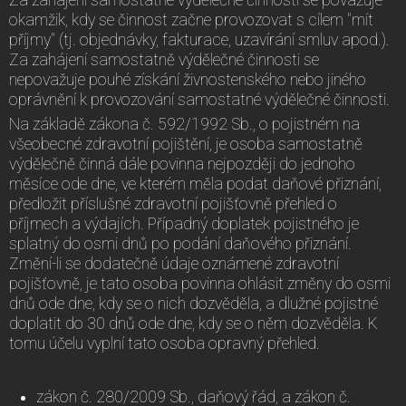
okamžik, kdy se činnost začne provozovat s cílem "mít
příjmy" (tj. objednávky, fakturace, uzavírání smluv apod.).
Za zahájení samostatně výdělečné činnosti se
nepovažuje pouhé získání živnostenského nebo jiného
oprávnění k provozování samostatné výdělečné činnosti.
Na základě zákona č. 592/1992 Sb., o pojistném na
všeobecné zdravotní pojištění, je osoba samostatně
výdělečně činná dále povinna nejpozději do jednoho
měsíce ode dne, ve kterém měla podat daňové přiznání,
předložit příslušné zdravotní pojišťovně přehled o
příjmech a výdajích. Případný doplatek pojistného je
splatný do osmi dnů po podání daňového přiznání.
Změní-li se dodatečně údaje oznámené zdravotní
pojišťovně, je tato osoba povinna ohlásit změny do osmi
dnů ode dne, kdy se o nich dozvěděla, a dlužné pojistné
doplatit do 30 dnů ode dne, kdy se o něm dozvěděla. K
tomu účelu vyplní tato osoba opravný přehled.
zákon č. 280/2009 Sb., daňový řád, a zákon č.