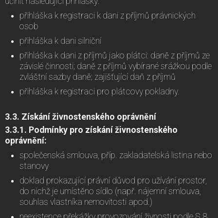
učinit následující přihlášky:
přihláška k registraci k dani z příjmů právnických
osob
přihláška k dani silniční
přihláška k dani z příjmů jako plátci: daně z příjmů ze
závislé činnosti; daně z příjmů vybírané srážkou podle
zvláštní sazby daně; zajišťující daň z příjmů
přihláška k registraci pro plátcovy pokladny.
3.3. Získání živnostenského oprávnění
3.3.1. Podmínky pro získání živnostenského
oprávnění:
společenská smlouva, příp. zakladatelská listina nebo
stanovy
doklad prokazující právní důvod pro užívání prostor,
do nichž je umístěno sídlo (např. nájemní smlouva,
souhlas vlastníka nemovitosti apod.)
neexistence překážky provozování živnosti podle § 8