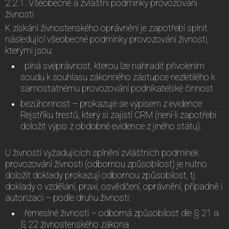
2.2.1. Všeobecné a zvláštní podmínky provozování
živnosti
K získání živnostenského oprávnění je zapotřebí splnit
následující všeobecné podmínky provozování živnosti,
kterými jsou:
· plná svéprávnost, kterou lze nahradit přivolením
soudu k souhlasu zákonného zástupce nezletilého k
samostatnému provozování podnikatelské činnost
bezúhonnost – prokazuje se výpisem z evidence
Rejstříku trestů, který si zajistí CRM (není-li zapotřebí
doložit výpis z obdobné evidence z jiného státu).
U živností vyžadujících splnění zvláštních podmínek
provozování živnosti (odbornou způsobilost) je nutno
doložit doklady prokazují odbornou způsobilost, tj.
doklady o vzdělání, praxi, osvědčení, oprávnění, případně i
autorizaci – podle druhu živnosti:
· řemeslné živnosti – odborná způsobilost dle § 21 a
§ 22 živnostenského zákona