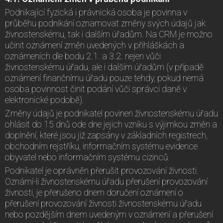
Podnikající fyzická i právnická osoba je povinna v
průběhu podnikání oznamovat změny svých údajů jak
živnostenskému, tak i dalším úřadům. Na CRM je možno
učinit oznámení změn uvedených v přihláškách a
oznámeních dle bodu 2.1. a 3.2. nejen vůči
živnostenskému úřadu, ale i dalším úřadům (v případě
oznámení finančnímu úřadu pouze tehdy, pokud nemá
osoba povinnost činit podání vůči správci daně v
elektronické podobě).
Změny údajů je podnikatel povinen živnostenskému úřadu
ohlásit do 15 dnů ode dne jejich vzniku s výjimkou změn a
doplnění, které jsou již zapsány v základních registrech,
obchodním rejstříku, informačním systému evidence
obyvatel nebo informačním systému cizinců.
Podnikatel je oprávněn přerušit provozování živnosti.
Oznámí-li živnostenskému úřadu přerušení provozování
živnosti, je přerušeno dnem doručení oznámení o
přerušení provozování živnosti živnostenskému úřadu
nebo pozdějším dnem uvedeným v oznámení a přerušení