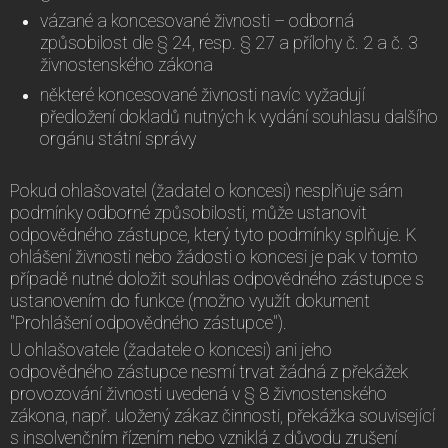
vázané a koncesované živnosti – odborná
způsobilost dle § 24, resp. § 27 a přílohy č. 2 a č. 3
živnostenského zákona
některé koncesované živnosti navíc vyžadují
předložení dokladů nutných k vydání souhlasu dalšího
orgánu státní správy
Pokud ohlašovatel (žadatel o koncesi) nesplňuje sám
podmínky odborné způsobilosti, může ustanovit
odpovědného zástupce, který tyto podmínky splňuje. K
ohlášení živnosti nebo žádosti o koncesi je pak v tomto
případě nutné doložit souhlas odpovědného zástupce s
ustanovením do funkce (možno využít dokument
"Prohlášení odpovědného zástupce").
U ohlašovatele (žadatele o koncesi) ani jeho
odpovědného zástupce nesmí trvat žádná z překážek
provozování živnosti uvedená v § 8 živnostenského
zákona, např. uložený zákaz činnosti, překážka související
s insolvenčním řízením nebo vzniklá z důvodu zrušení