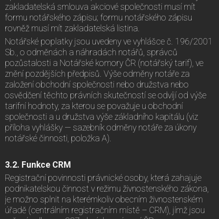
zakladatelská smlouva akciové společnosti musí mít
formu notářského zápisu; formu notářského zápisu
rovněž musí mít zakladatelská listina.
Notářské poplatky jsou uvedeny ve vyhlášce č. 196/2001
Sb., o odměnách a náhradách notářů, správců
pozůstalosti a Notářské komory ČR (notářský tarif), ve
znění pozdějších předpisů. Výše odměny notáře za
založení obchodní společnosti nebo družstva nebo
osvědčení těchto právních skutečností se odvíjí od výše
tarifní hodnoty, za kterou se považuje u obchodní
společnosti a u družstva výše základního kapitálu (viz
příloha vyhlášky — sazebník odměny notáře za úkony
notářské činnosti, položka A).
3.2. Funkce CRM
Registrační povinnosti právnické osoby, která zahajuje
podnikatelskou činnost v režimu živnostenského zákona,
je možno splnit na kterémkoliv obecním živnostenském
úřadě (centrálním registračním místě – CRM), jímž jsou