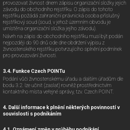
provozovat živnost dnem zápisu organizační složky jejich
závodu do obchodního rejstříku. O zápis do tohoto
rejstříku požádá zahraniční právnická osoba příslušný
rejstříkový soud (soud, v jehož územním obvodu je
umístěna organizační složka jejího závodu).
Návrh na zápis do obchodního rejstříku musí být podán
nejpozději do 90 dnů ode dne obdržení výpisu z
živnostenského rejstříku potvrzujícího splnění podmínek
pro provozování živnosti.
3.4. Funkce Czech POINTu
Podání vůči živnostenskému úřadu a dalším úřadům dle
bodu 3.2. lze učinit (zaslat) rovněž prostřednictvím
kontaktního místa veřejné správy, tzv. Czech POINT.
4. Další informace k plnění některých povinností v
souvislosti s podnikáním
4.1. Oznámení změn v průběhu podnikání