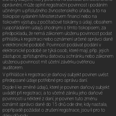
oprávnění, může splnit registrační povinnost i podáním
učiněným u příslušného živnostenského úřadu, a to na
tiskopise vydaném Ministerstvem financí nebo na
tiskovém výstupu z počítačové tiskárny s údaji, obsahem
i uspořádáním údajů shodnými s tímto tiskopisem, za
předpokladu, že nemá zákonem uloženu povinnost podat
přihlášku k registraci nebo oznámení určené správci daně
v elektronické podobě. Povinnost podávat podání v
elektronické podobě se týká osob, které mají, příp. jejich
zástupce, zpřístupněnu datovou schránku nebo zákonem
uloženou povinnost mít účetní závěrku ověřenou
auditorem.
V přihlášce k registraci je daňový subjekt povinen uvést
předepsané údaje potřebné pro správu daní.
Dojde-li ke změně údajů, které je povinen daňový subjekt
uvádět při registraci, a to včetně zániku jeho daňové
povinnosti u některé z daní, je povinen tuto změnu
oznámit správci daně do 15 dnů ode dne, kdy nastala,
popřípadě požádat o zrušení registrace, jsou-li pro to
dány důvody.