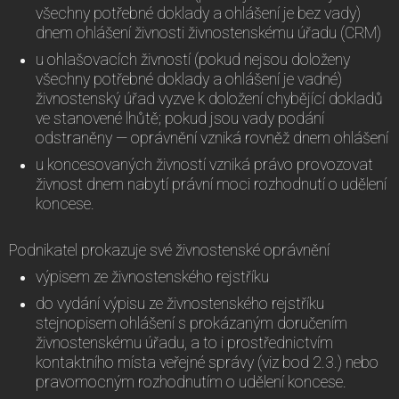
všechny potřebné doklady a ohlášení je bez vady)
dnem ohlášení živnosti živnostenskému úřadu (CRM)
u ohlašovacích živností (pokud nejsou doloženy
všechny potřebné doklady a ohlášení je vadné)
živnostenský úřad vyzve k doložení chybějící dokladů
ve stanovené lhůtě; pokud jsou vady podání
odstraněny — oprávnění vzniká rovněž dnem ohlášení
u koncesovaných živností vzniká právo provozovat
živnost dnem nabytí právní moci rozhodnutí o udělení
koncese.
Podnikatel prokazuje své živnostenské oprávnění
výpisem ze živnostenského rejstříku
do vydání výpisu ze živnostenského rejstříku
stejnopisem ohlášení s prokázaným doručením
živnostenskému úřadu, a to i prostřednictvím
kontaktního místa veřejné správy (viz bod 2.3.) nebo
pravomocným rozhodnutím o udělení koncese.