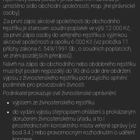
umístěno sídlo obchodní společnosti, resp. jiné právnické
osoby).
Za první zápis akciové společnosti do obchodního
rejstříku je stanoven soudní poplatek ve výši 12 000 Kč,
za první zápis osoby do veřejného rejstříku s výjimkou
akciové společnosti a spolku 6 000 Kč (viz položka 11
přílohy zákona č. 549/1991 Sb., o soudních poplatcích,
ve znění pozdějších předpisů).
Návrh na zápis do obchodního nebo obdobného rejstříku
musí být podán nejpozději do 90 dnů ode dne obdržení
výpisu z živnostenského rejstříku potvrzujícího splnění
podmínek pro provozování živnosti.
Podnikatel prokazuje své živnostenské oprávnění:
výpisem ze živnostenského rejstříku
do vydání výpisu stejnopisem ohlášení s prokázaným
doručením živnostenskému úřadu, a to i
prostřednictvím kontaktního místa veřejné správy (viz
bod 3.4.) nebo pravomocným rozhodnutím o udělení
koncese.