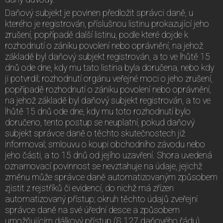
Daňový subjekt je povinen předložit správci daně, u
kterého je registrován, příslušnou listinu prokazující jeho
zrušení, popřípadě další listinu, podle které dojde k
rozhodnutí o zániku povolení nebo oprávnění, na jehož
základě byl daňový subjekt registrován, a to ve lhůtě 15
dnů ode dne, kdy mu tato listina byla doručena, nebo kdy
ji potvrdil; rozhodnutí orgánu veřejné moci o jeho zrušení,
popřípadě rozhodnutí o zániku povolení nebo oprávnění,
na jehož základě byl daňový subjekt registrován, a to ve
lhůtě 15 dnů ode dne, kdy mu toto rozhodnutí bylo
doručeno, tento postup se neuplatní, pokud daňový
subjekt správce daně o těchto skutečnostech již
informoval; smlouvu o koupi obchodního závodu nebo
jeho části, a to 15 dnů od jejího uzavření. Shora uvedená
oznamovací povinnost se nevztahuje na údaje, jejichž
změnu může správce daně automatizovaným způsobem
zjistit z rejstříků či evidencí, do nichž má zřízen
automatizovaný přístup; okruh těchto údajů zveřejní
správce daně na své úřední desce a způsobem
umožňujícím dálkový přístup (§ 127 daňového řádu).