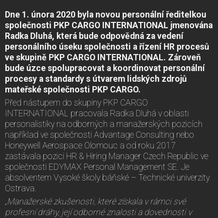
Dne 1. února 2020 byla novou personální ředitelkou
společnosti PKP CARGO INTERNATIONAL jmenována
Radka Dluhá, která bude odpovědná za vedení
personálního úseku společnosti a řízení HR procesů
ve skupině PKP CARGO INTERNATIONAL. Zároveň
bude úzce spolupracovat a koordinovat personální
procesy a standardy s útvarem lidských zdrojů
mateřské společnosti PKP CARGO.
Před nástupem do skupiny PKP CARGO
INTERNATIONAL pracovala Radka Dluhá v oblasti
personalistiky na odborných a manažerských pozicích
například ve společnosti Advantage Consulting nebo
Honeywell Aerospace Olomouc a od roku 2017
zastávala pozici HR & Hiring Manager Czech Republic ve
společnosti EDYMAX Personal Management SE. Je
absolventem Vysoké školy báňské – Technické univerzity
Ostrava.
„Manažerské zkušenosti, které získala v rámci své
profesní dráhy, její odborné znalosti a dovednosti v