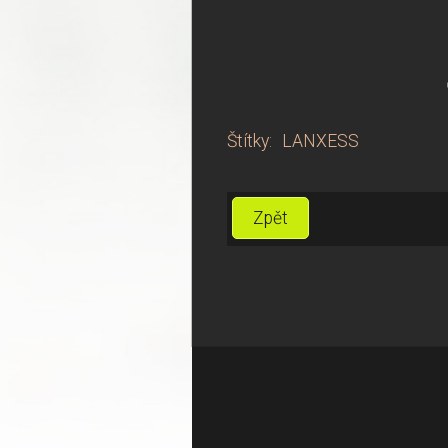
Štítky
:
LANXESS
Zpět