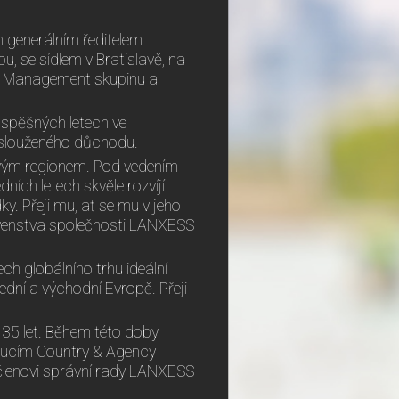
m generálním ředitelem
, se sídlem v Bratislavě, na
y Management skupinu a
úspěšných letech ve
aslouženého důchodu.
ovým regionem. Pod vedením
ích letech skvěle rozvíjí.
y. Přeji mu, ať se mu v jeho
tavenstva společnosti LANXESS
ch globálního trhu ideální
dní a východní Evropě. Přeji
35 let. Během této doby
doucím Country & Agency
členovi správní rady LANXESS