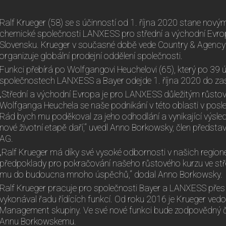
Ralf Krueger (58) se s účinností od 1. října 2020 stane nový
chemické společnosti LANXESS pro střední a východní Evropu
Slovensku. Krueger v současné době vede Country & Agenc
organizuje globální prodejní oddělení společnosti.
Funkci přebírá po Wolfgangovi Heuchelovi (65), který po 39 
společnostech LANXESS a Bayer odejde 1. října 2020 do z
„Střední a východní Evropa je pro LANXESS důležitým růst
Wolfganga Heuchela se naše podnikání v této oblasti v posledn
Rád bych mu poděkoval za jeho odhodlání a vynikající výsledk
nové životní etapě daří,“ uvedl Anno Borkowsky, člen předs
AG.
„Ralf Krueger má díky své vysoké odbornosti v našich regione
předpoklady pro pokračování našeho růstového kurzu ve stře
mu do budoucna mnoho úspěchů,“ dodal Anno Borkowsky.
Ralf Krueger pracuje pro společnosti Bayer a LANXESS přes 
vykonával řadu řídících funkcí. Od roku 2016 je Krueger ve
Management skupiny. Ve své nové funkci bude zodpovědný 
Annu Borkowskemu.