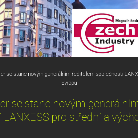
ger se stane novým generálním ředitelem společnosti LANX
Evropu
ger se stane novým generálním
i LANXESS pro střední a vých