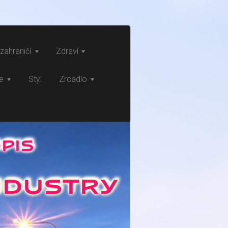
zahraničí
Zdraví
ce
Styl
Zrcadlo