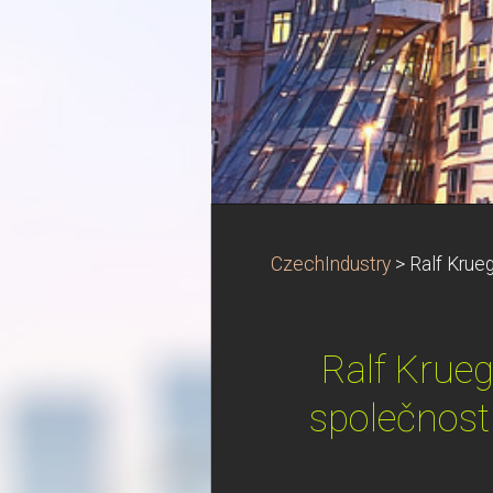
CzechIndustry
>
Ralf Krue
Ralf Krue
společnost