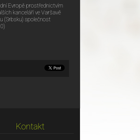
odní Evropě prostřednictvím
alších kanceláří ve Varšavě
du (Srbsku) společnost
20)
Kontakt