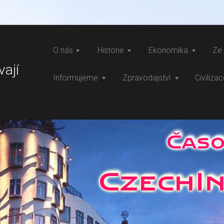
O nás
Historie
Ekonomika
Ze 
vají
Informujeme
Zpravodajství
Civiliza