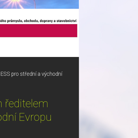
ESS pro střední a východní
 ředitelem
odní Evropu