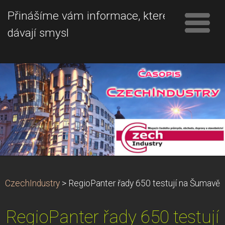
Přinášíme vám informace, které
dávají smysl
CzechIndustry
>
RegioPanter řady 650 testují na Šumavě
RegioPanter řady 650 testují