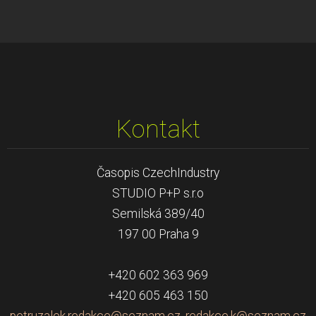
Kontakt
Časopis CzechIndustry
STUDIO P+P s.r.o
Semilská 389/40
197 00 Praha 9
+420 602 363 969
+420 605 463 150
petruzalek.redakce@seznam.cz, redakce.k@seznam.cz