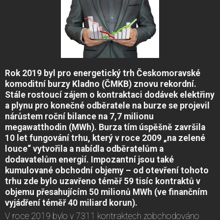
Rok 2019 byl pro energetický trh Českomoravské
komoditní burzy Kladno (ČMKB) znovu rekordní.
Stále rostoucí zájem o kontraktaci dodávek elektřiny
a plynu pro konečné odběratele na burze se projevil
nárůstem roční bilance na 7,7 milionu
megawatthodin (MWh). Burza tím úspěšně završila
10 let fungování trhu, který v roce 2009 „na zelené
louce“ vytvořila a nabídla odběratelům a
dodavatelům energií. Impozantní jsou také
kumulované obchodní objemy – od otevření tohoto
trhu zde bylo uzavřeno téměř 59 tisíc kontraktů v
objemu přesahujícím 50 milionů MWh (ve finančním
vyjádření téměř 40 miliard korun).
V roce 2019 bylo v 7311 kontraktech zobchodováno