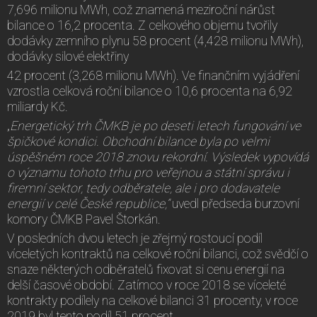
7,696 milionu MWh, což znamená meziroční nárůst
bilance o 16,2 procenta. Z celkového objemu tvořily
dodávky zemního plynu 58 procent (4,428 milionu MWh),
dodávky silové elektřiny
42 procent (3,268 milionu MWh). Ve finančním vyjádření
vzrostla celková roční bilance o 10,6 procenta na 6,92
miliardy Kč.
„
Energetický trh ČMKB je po deseti letech fungování ve
špičkové kondici. Obchodní bilance byla po velmi
úspěšném roce 2018 znovu rekordní. Výsledek vypovídá
o významu tohoto trhu pro veřejnou a státní správu i
firemní sektor, tedy odběratele, ale i pro dodavatele
energií v celé České republice,“
uvedl předseda burzovní
komory ČMKB Pavel Štorkán.
V posledních dvou letech je zřejmý rostoucí podíl
víceletých kontraktů na celkové roční bilanci, což svědčí o
snaze některých odběratelů fixovat si cenu energií na
delší časové období. Zatímco v roce 2018 se víceleté
kontrakty podílely na celkové bilanci 31 procenty, v roce
2019 byl tento podíl 51 procent.