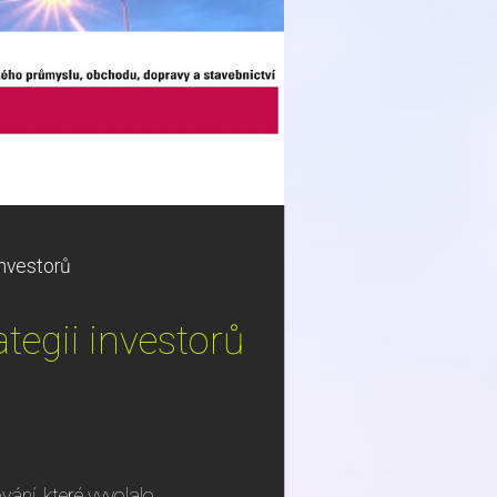
investorů
tegii investorů
ání, které vyvolalo