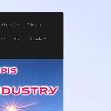
zahraničí
Zdraví
ce
Styl
Zrcadlo