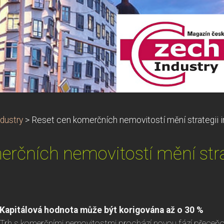
dustry
>
Reset cen komerčních nemovitostí mění strategii 
rčních nemovitostí mění stra
Kapitálová hodnota může být korigována až o 30 %
Trh s komerčními nemovitostmi prochází novou fází přeceňov