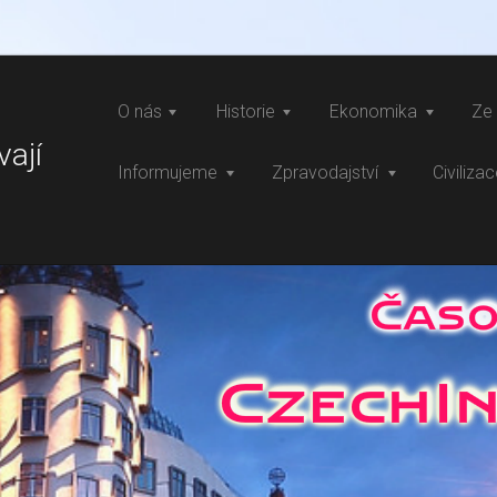
O nás
Historie
Ekonomika
Ze 
vají
Informujeme
Zpravodajství
Civiliza