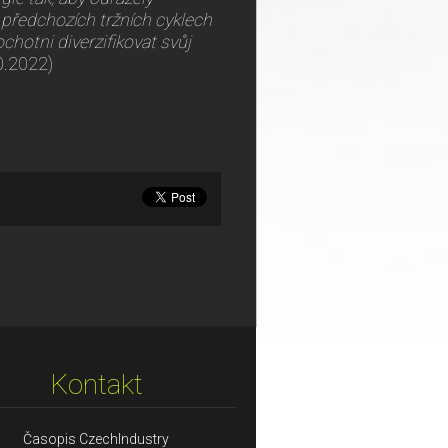
předchozích tržních cyklech
ochotni diverzifikovat svůj
10.2022)
Kontakt
Časopis CzechIndustry