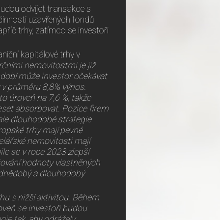
e budou odvíjet transakce s
innosti uzavřených fondů
apříč trhy, zatímco se investoři
niční kapitálové trhy v
čními nemovitostmi je již
bdobí může investor očekávat
y v průměru 8,8% výnos.
o úroveň na 7,6 %, takže
reset absorbovat. Pozice firem
, ale dlouhodobé strategie
ropské trhy mají pevné
celářské nemovitosti mají
ile se v roce 2023 zlepší
šování hodnoty vlastněných
řednědobý a dlouhodobý
hu s nižší aktivitou. Během
roveň se investoři budou
gie tak, aby odrážely