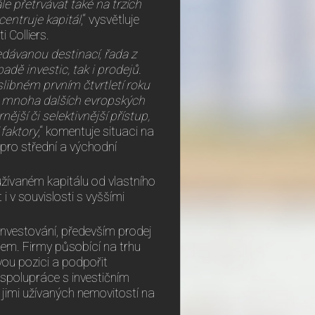
e přetrvávat také na trzích
centruje kapitál
,“ vysvětluje
i Colliers.
edávanou destinací, řada z
adě investic, tak i prodejů.
libném prvním čtvrtletí roku
 mnoha dalších evropských
nější či selektivnější přístup,
 faktory
,“ komentuje situaci na
 pro střední a východní
užívaném kapitálu od vlastního
 v souvislosti s vyššími
é investování, především prodej
em. Firmy působící na trhu
vou pozici a podpořit
 spolupráce s investičním
 jimi užívaných nemovitostí na