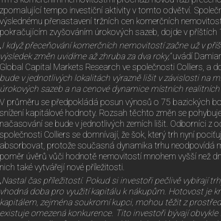
zpomalující tempo investiční aktivity v tomto odvětví. Společn
výslednému přenastavení tržních cen komerčních nemovitostí
pokračujícím zvyšováním úrokových sazeb, dojde v příštích
„
I když přeceňování komerčních nemovitostí začne už v příš
výsledek změn uvidíme až zhruba za dva roky,“
uvádí Damian
Global Capital Markets Research ve společnosti Colliers, a d
bude v jednotlivých lokalitách výrazně lišit v závislosti na 
úrokových sazeb a na cenové dynamice místních realitních
V průměru se předpokládá posun výnosů o 75 bazických b
snížení kapitálové hodnoty. Rozsah těchto změn se pohybuje
načasování se bude v jednotlivých zemích lišit. Odborníci z o
společnosti Colliers se domnívají, že šok, který trh nyní pociťu
absorbovat, protože současná dynamika trhu neodpovídá minul
poměr úvěrů vůči hodnotě nemovitostí mnohem vyšší než dn
nich také vytvářejí nové příležitosti.
„
Nastal čas příležitostí. Pokud si investoři pečlivě vybírají trhy
vhodná doba pro využití kapitálu k nákupům
.
Hotovost je kr
kapitálem, zejména soukromí kupci, mohou těžit z prostředí
existuje omezená konkurence. Tito investoři bývají obvykl