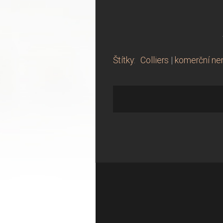
Štítky
:
Colliers
|
komerční ne