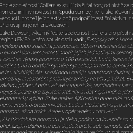
Podle společnosti Colliers existují i další faktory, od nichž s
komerčními nemovitostmi. Spadá sem zejména ukončování č
vedoucí k prodeji jejich aktiv, což podpoří investiční aktivitu n
připravují na jejich znovuoživení.
Luke Dawson, výkonný ředitel společnosti Colliers pro přeshra
regionu EMEA, v této souvislosti uvádí: „
Evropský trh s komer
nějakou dobu stabilní a prosperuje. Během desetiletého o
u evropských nemovitostí napříč jejich jednotlivými sektor
Pokud se výnosy posunou o 100 bazických bodů, klesne tat
většina trhů a portfolií by měla být schopna tento cenový 
je tím složitější, čím kratší dobu chtějí nemovitosti vlastnit
umožňují investorům probíhající změny na trhu přečkat. Ev
základy, přičemž průmyslové a logistické, rezidenční a kan
nejlepší pozici pro zajištění stability a růst nájemného, jakm
ekonomický výhled. Stále oblíbenější cestou bude také zvy
nemovitostí, protože investoři budou hledat aktiva pro st
horizont, až na trzích dojde k opětovnému zotavení.“
„
V krátkodobém horizontu je třeba počítat na investičním tr
přicházející rekalibrace cen dojde k určité setrvačnosti. Zá
muset podívat na své investiční plány a revidovat své strate