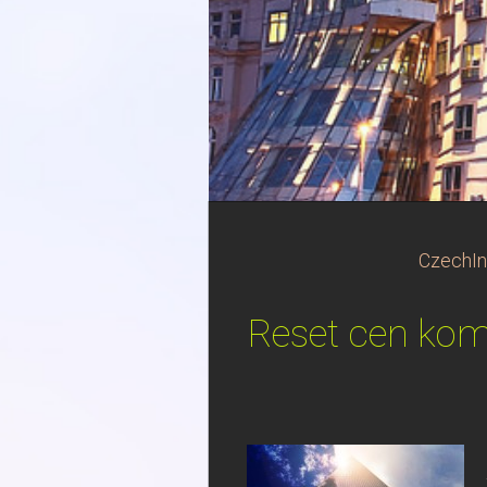
CzechIn
Reset cen kome