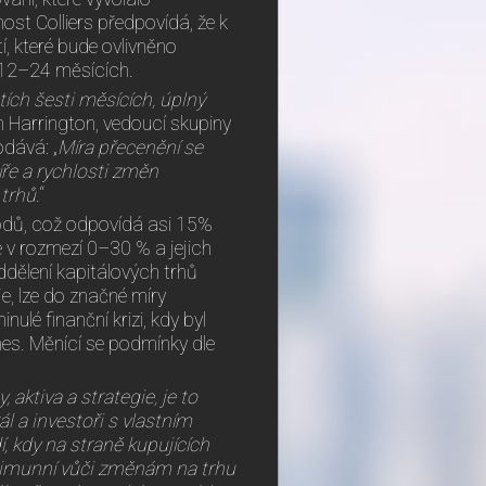
ost Colliers předpovídá, že k
, které bude ovlivněno
 12–24 měsících.
tích šesti měsících
, úplný
 Harrington, vedoucí skupiny
odává: „
Míra přecenění se
míře a rychlosti změn
 trhů
.“
odů, což odpovídá asi 15%
 v rozmezí 0–30 % a jejich
ddělení kapitálových trhů
je, lze do značné míry
é finanční krizi, kdy byl
es. Měnící se podmínky dle
, aktiva a strategie, je to
ál a investoři s vlastním
, kdy na straně kupujících
e imunní vůči změnám na trhu