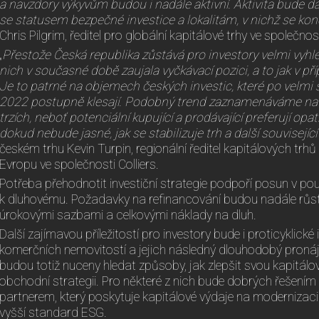
a navzdory výkyvům budou i nadále aktivní. Aktivita bude dál
se statusem bezpečné investice a lokalitám, v nichž se kon
Chris Pilgrim, ředitel pro globální kapitálové trhy ve společnost
„
Přestože Česká republika zůstává pro investory velmi vyhl
nich v současné době zaujala vyčkávací pozici, a to jak v příp
Je to patrné na objemech českých investic, které po velmi s
2022 postupně klesají. Podobný trend zaznamenáváme na
trzích, neboť potenciální kupující a prodávající preferují opatr
dokud nebude jasné, jak se stabilizuje trh a další související
českém trhu Kevin Turpin, regionální ředitel kapitálových trhů
Evropu ve společnosti Colliers.
Potřeba přehodnotit investiční strategie podpoří posun v po
k dluhovému. Požadavky na refinancování budou nadále růst i
úrokovými sazbami a celkovými náklady na dluh.
Další zajímavou příležitostí pro investory bude i proticyklick
komerčních nemovitostí a jejich následný dlouhodobý pronáj
budou totiž nuceny hledat způsoby, jak zlepšit svou kapitálo
obchodní strategii. Pro některé z nich bude dobrých řešením
partnerem, který poskytuje kapitálové výdaje na modernizaci
vyšší standard ESG.