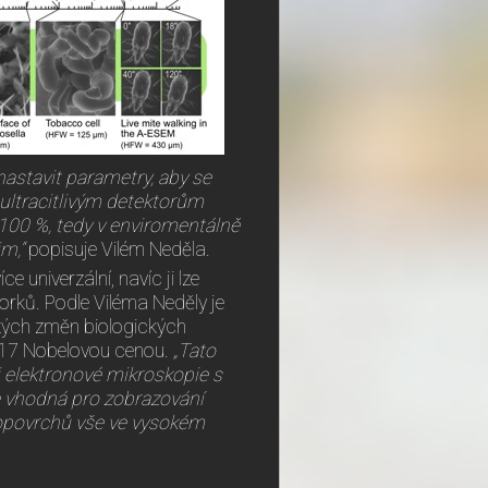
nastavit parametry, aby se
 ultracitlivým detektorům
 100 %, tedy v enviromentálně
m,“
popisuje Vilém Neděla.
univerzální, navíc ji lze
orků. Podle Viléma Neděly je
ckých změn biologických
2017 Nobelovou cenou.
„Tato
i elektronové mikroskopie s
e vhodná pro zobrazování
nopovrchů vše ve vysokém