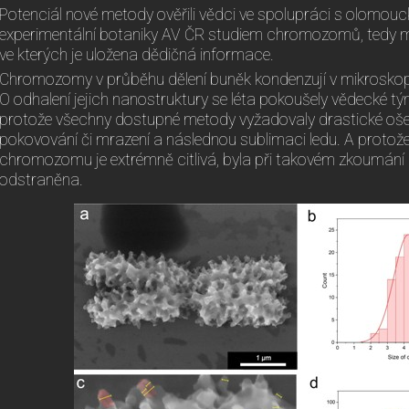
Potenciál nové metody ověřili vědci ve spolupráci s olomo
experimentální botaniky AV ČR studiem chromozomů, tedy m
ve kterých je uložena dědičná informace.
Chromozomy v průběhu dělení buněk kondenzují v mikroskopi
O odhalení jejich nanostruktury se léta pokoušely vědecké tý
protože všechny dostupné metody vyžadovaly drastické ošetř
pokovování či mrazení a následnou sublimaci ledu. A protož
chromozomu je extrémně citlivá, byla při takovém zkoumání
odstraněna.