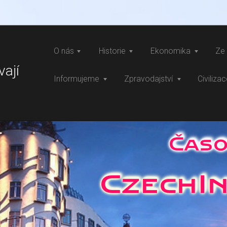
O nás
Historie
Ekonomika
Ze 
vají
Informujeme
Zpravodajství
Civiliza