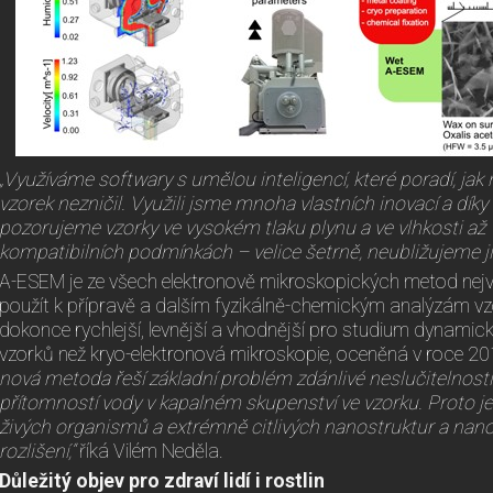
„Využíváme softwary s umělou inteligencí, které poradí, jak 
vzorek nezničil. Využili jsme mnoha vlastních inovací a díky
pozorujeme vzorky ve vysokém tlaku plynu a ve vlhkosti až
kompatibilních podmínkách – velice šetrně, neubližujeme ji
A-ESEM je ze všech elektronově mikroskopických metod nejvíce 
použít k přípravě a dalším fyzikálně-chemickým analýzám vz
dokonce rychlejší, levnější a vhodnější pro studium dynami
vzorků než kryo-elektronová mikroskopie, oceněná v roce 
nová metoda řeší základní problém zdánlivé neslučitelnost
přítomností vody v kapalném skupenství ve vzorku. Proto j
živých organismů a extrémně citlivých nanostruktur a na
rozlišení,“
říká Vilém Neděla.
Důležitý objev pro zdraví lidí i rostlin