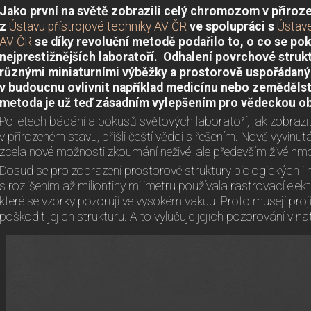
Jako první na světě zobrazili celý chromozom v přiro
z
Ústavu přístrojové techniky AV ČR
ve spolupráci s
Ústave
AV ČR
se díky revoluční metodě podařilo to, o co se pok
nejprestižnějších laboratoří. Odhalení povrchové str
různými miniaturními výběžky a prostorově uspořádan
v budoucnu ovlivnit například medicínu nebo zeměděls
metoda je už teď zásadním vylepšením pro vědeckou o
Po letech bádání a pokusů světových laboratoří, jak zobrazit
v přirozeném stavu, přišli čeští vědci s řešením. Nově vyvin
zcela nové možnosti zkoumání neživé, ale především živé hmo
Dosud se pro zobrazení prostorové struktury biologických i 
s rozlišením až miliontiny milimetru používala rastrovací ele
které se vzorky pozorují ve vysokém vakuu. Proto musejí proj
poškodit jejich strukturu. A to vylučuje jejich pozorování v na