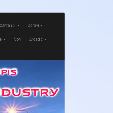
zahraničí
Zdraví
ce
Styl
Zrcadlo