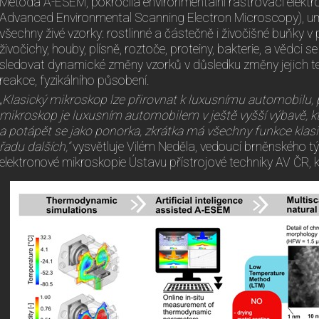
Metoda A-ESEM, pokročilá environmentální rastrovací elekt
Advanced Environmental Scanning Electron Microscopy), u
všechny živé vzorky: rostlinné a částečně i živočišné buňky v
živočichy, houby, plísně, roztoče, proteiny, bakterie, a vědci se 
sledovat dynamické změny vzorků v důsledku změny jejich te
reakce, fyzikálního působení.
„Klasický mikroskop lze přirovnat k luxusnímu automobilu,
mikroskop je luxusním automobilem v ještě vyšší výbavě, kt
a potápět se jako ponorka, zkrátka má všechny funkce klas
řadu dalších,“
vysvětluje Vilém Neděla, vedoucí brněnského t
elektronové mikroskopie Ústavu přístrojové techniky AV ČR, k