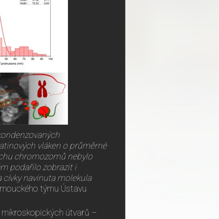
 kondenzovaných
tinových vláken o průměrné
vrchu chromozomů nebylo
 podařilo zobrazit i
a cívky navinuta molekula
olomouckého týmu Ústavu
ry mikroskopických útvarů –