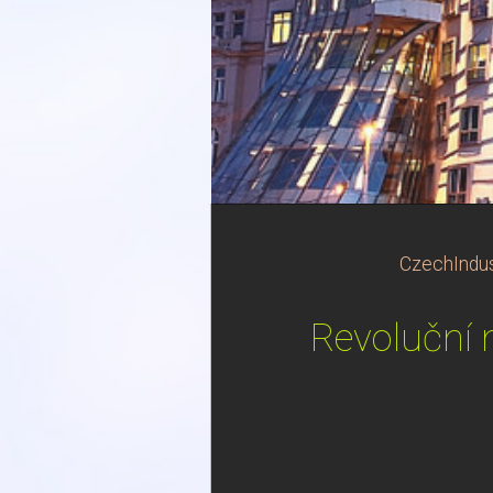
CzechIndus
Revoluční 