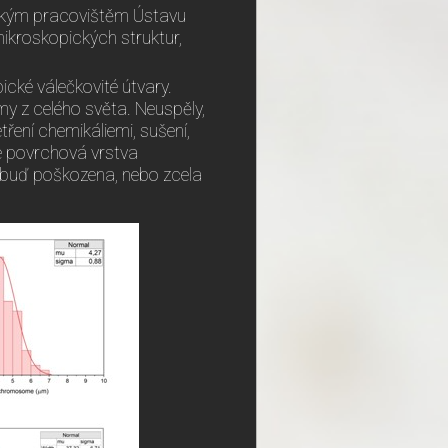
uckým pracovištěm Ústavu
ikroskopických struktur,
cké válečkovité útvary.
my z celého světa. Neuspěly,
ení chemikáliemi, sušení,
e povrchová vrstva
 buď poškozena, nebo zcela