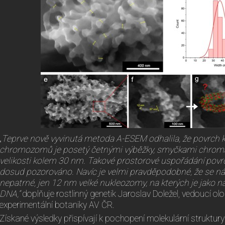
„
Teprve nově vyvinutá metoda A-ESEM odhalila, že povrch
chromozomů je posetý četnými výběžky, smyčkami chroma
velikosti kolem 30 nm. Takové prostorové uspořádání po
dosud pozorováno. Navíc je velmi pravděpodobné, že se nám
nepatrné, jen 12 nm velké nukleozomy, na kterých je jako n
DNA,“
doplňuje rostlinný genetik Jaroslav Doležel, vedoucí 
experimentální botaniky AV ČR.
Získané výsledky přispívají k pochopení molekulární struktu