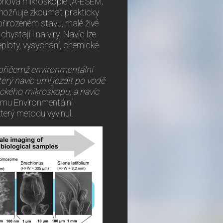
ronová mikroskopie (A-ESEM;
možňuje zkoumat prakticky
 přirozeném stavu, malé živé
chystají i na viry. Navíc lze
ploty, vysychání, chemické
 přičemž environmentální
erý navíc umí jezdit po vodě
ického mikroskopu, a navíc
ýmu Environmentální
terý metodu vyvinul.