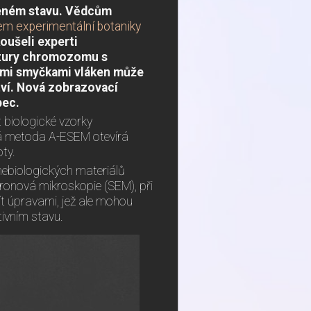
zeném stavu. Vědcům
m experimentální botaniky
oušeli experti
uktury chromozomu s
ými smyčkami vláken může
tví. Nová zobrazovací
bec.
 biologické vzorky
utá metoda A-ESEM otevírá
ty.
nebiologických materiálů
ktronová mikroskopie (SEM), při
ít úpravami, jež ale mohou
tivním stavu.