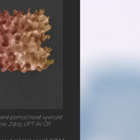
kané pomocí nově vyvinuté
pie. Zdroj: ÚPT AV ČR