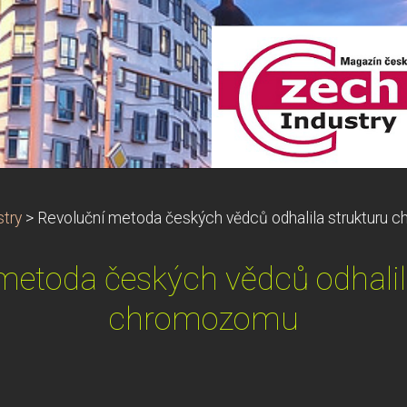
try
>
Revoluční metoda českých vědců odhalila strukturu
metoda českých vědců odhalil
chromozomu