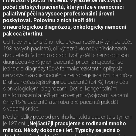
FN Motol v počtu 19 členů. Výrazně se tak zvýšil
počet dětských pacientů, kterým lze v nemocnici
paliativní péči na vysoce profesionální úrovni
poskytovat. Polovinu z nich tvoří děti
s neurologickou diagnózou, onkologicky nemocní
pak cca čtvrtinu.
Od 1. června loňského roku převzal rozšířený tým do péče
193 nových pacientů, čili výrazně víc než v předchozích
dvou letech. V tomto období tvořily děti s neurologickou
diagnózou 46 % jejich pacientů, přičemž nejčastěji se
jednalo o diagnózy těžké farmakorezistentní epilepsie,
nervosvalová onemocnění a neurodegenerativní diagnózy.
Druhou nejčastější skupinou pacientů (24 %) tvořily děti
s onkologickými diagnózami. Děti s kongenitálními
malformacemi a těžkými vrozenými vývojovými vadami
činily 15 % pacientů a zhruba 5 % pacientů pak děti
s vadami srdce.
Medián délky péče od prvního kontaktu pacienta s týmem
je 187 dní.
„Nejčastěji pracujeme s rodinami mnoho
měsíců. Někdy dokonce i let. Typicky se jedná o