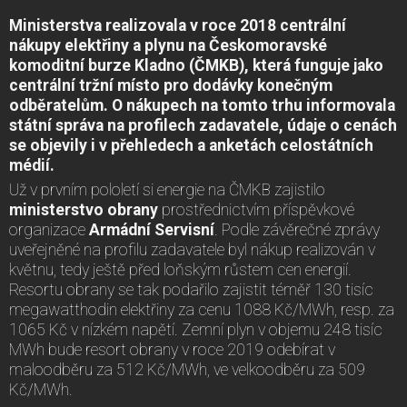
Ministerstva realizovala v roce 2018 centrální
nákupy elektřiny a plynu na Českomoravské
komoditní burze Kladno (ČMKB), která funguje jako
centrální tržní místo pro dodávky konečným
odběratelům. O nákupech na tomto trhu informovala
státní správa na profilech zadavatele, údaje o cenách
se objevily i v přehledech a anketách celostátních
médií.
Už v prvním pololetí si energie na ČMKB zajistilo
ministerstvo obrany
prostřednictvím příspěvkové
organizace
Armádní Servisní
. Podle závěrečné zprávy
uveřejněné na profilu zadavatele byl nákup realizován v
květnu, tedy ještě před loňským růstem cen energií.
Resortu obrany se tak podařilo zajistit téměř 130 tisíc
megawatthodin elektřiny za cenu 1088 Kč/MWh, resp. za
1065 Kč v nízkém napětí. Zemní plyn v objemu 248 tisíc
MWh bude resort obrany v roce 2019 odebírat v
maloodběru za 512 Kč/MWh, ve velkoodběru za 509
Kč/MWh.