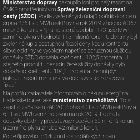
Ministerstvo dopravy
nakoupilo loni pro celý resort na
ČMKB prostřednictvím
Správy železniční dopravní
cesty (SŽDC)
. Podle zveřejněných údajů pořídilo koncem
srpna 276 tisíc MWh elektřiny na rok 2019 v hodnotě 367
milionů korun a v říjnu na stejné období i 173 tisíc MWh
zemního plynu v hodnotě 115 milionů korun. U elektřiny byl
zvolen nákup s postupnou fixací ceny, kde u kontraktu
silové elektřiny ve vysokém napětí se sdruženou službou
dodávky SŽDC dosáhla koeficientu 102,5 procenta. U
stejného produktu bez sdružené služby dodávky bylo
dosaženo koeficientu 104,1 procenta. Zemní plyn
nakoupil resort ministerstva dopravy s jednorázovou
fixací.
Na profilu zadavatele informovalo o nákupu energií na
kladenské burze také
ministerstvo zemědělství
. To si
zajistilo začátkem září 2018 přes 40 tisíc MWh elektřiny a
61 tisíc MWh zemního plynu na rok 2019. Hodnota
dodávky elektřiny představuje necelých 60 milionů korun,
u zemního plynu zhruba 42 milionů korun.
Podle říjnového průzkumu Hospodářských novin