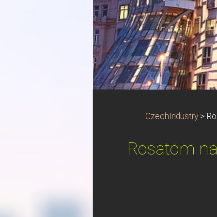
CzechIndustry
>
Ro
Rosatom na 