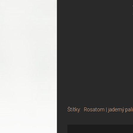
Štítky
:
Rosatom
|
jaderný pal