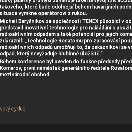
ruský jaderný průmysl zaměřuje také na vývoj tzv. accide
takového, které bude odolnější během havarijních podmín
situace vymkne operátorovi z rukou.
Michail Baryšnikov ze společnosti TENEX působící v obl
představil inovativní technologie pro nakládání s použ
radioaktivním odpadem a také potenciál pro jejich kome
zdůraznil: „Technologie Rosatomu pro zpracování použ
radioaktivních odpadů umožňují to, že zákazníkovi se vr
odpad, který nevyžaduje hlubinné úložiště.“
Během konference byl uveden do funkce předsedy předs
Komarov, první náměstek generálního ředitele Rosatomu
mezinárodní obchod.
ivový cyklus