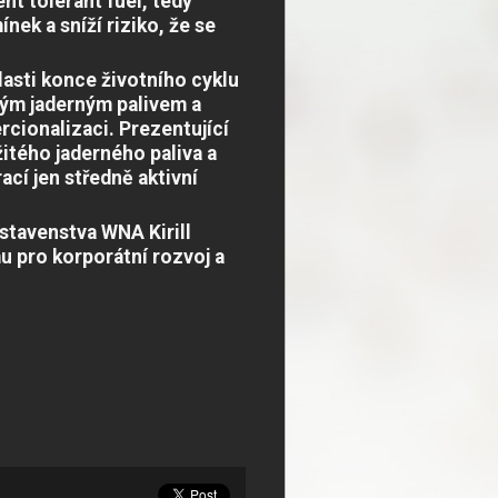
nt tolerant fuel, tedy
ek a sníží riziko, že se
asti konce životního cyklu
itým jaderným palivem a
rcionalizaci. Prezentující
itého jaderného paliva a
ací jen středně aktivní
tavenstva WNA Kirill
 pro korporátní rozvoj a