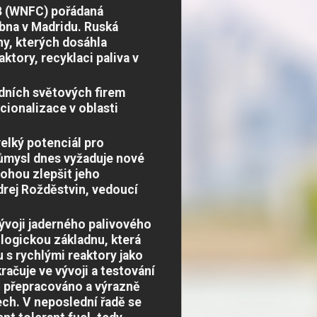
8 (WNFC) pořádaná
bna v Madridu. Ruská
y, kterých dosáhla
ktory, recyklaci paliva v
edních světových firem
cionalizace v oblasti
velký potenciál pro
růmysl dnes vyžaduje nové
ohou zlepšit jeho
drej Rožděstvin, vedoucí
ývoji jaderného palivového
ologickou základnu, která
 s rychlými reaktory jako
čuje ve vývoji a testování
ě přepracováno a výrazně
ech. V neposlední řadě se