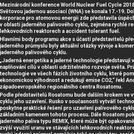
Mezinárodní konference World Nuclear Fuel Cycle 201
Světovou jadernou asociací (WNA) se konala 17.-19. Do
korporace pro atomovou energii zde představila úspěch
v oblasti jaderného palivového cyklu, zejména rychlé rea
lehkovodních reaktorech a accident tolerant fuel.
Hlavními body programu akce s účastí představitelů př
jaderného průmyslu byly aktuální otázky vývoje a komer
jaderného palivového cyklu.
„Jaderná energetika a jaderné technologie představují 
naplňování cílů v oblasti udržitelného rozvoje světa. P
technologie ve všech fázích životního cyklu, které pom
ekonomickou výhodnost a redukují emise CO2,“ řekl An
západoevropského regionálního centra Rosatomu.
Podle představitelů Rosatomu bude dalším krokem ve v
cyklu jeho uzavření. Rusko v současnosti vytváří techn
poskytne praktické řešení pro uzavření palivového cyklu
základním kamenem tohoto procesu. Dále Rosatom pokra
jaderného paliva typu REMIX, které může být opakovan
zvýší využití uranu ve stávajících lehkovodních reaktor