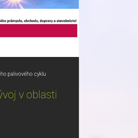
ho palivového cyklu
oj v oblasti