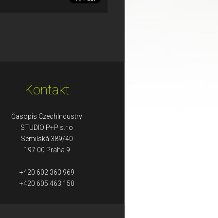
Kontakt
Časopis CzechIndustry
STUDIO P+P s.r.o
Semilská 389/40
197 00 Praha 9
+420 602 363 969
+420 605 463 150