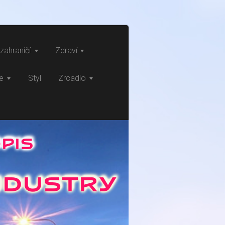
zahraničí
Zdraví
ce
Styl
Zrcadlo