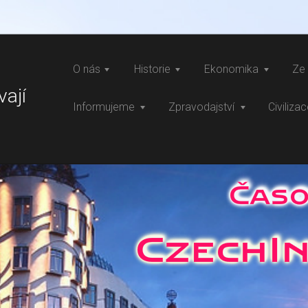
O nás
Historie
Ekonomika
Ze 
vají
Informujeme
Zpravodajství
Civiliza