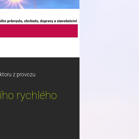
ktoru z provozu
ího rychlého