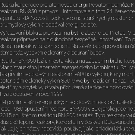
Ruská korporace pro atomovou energii Rosatom pomůže K
reaktoru BN-350 z provozu. Informovala o tom 24. července
agentura RIA Novosti. Jedná se o nejstarší rychlý reaktor ch
průmyslový výkon a dodával energii do sítě.
Vyřazování bloku z provozu má být rozloženo do tří etap. V p
reaktor připraven na dlouhodobé bezpečné uchovávání. To po
klesat radioaktivita komponent. Na závěr bude provedena č
demontáž vybavení elektrárny a bourání budov.
Reaktor BN-350 leží u města Aktau na západním břehu Kasp
Mangistauského jaderného energetického kombinatu. Spuštěn
tak prvním sodíkovým reaktorem většího výkonu, který mohl 
potenciální elektrický výkon 350 MWe byl rozdělen, tak že 1
elektřiny a zbytek využívala přidružená stanice na odsolován
trvale odstaven v roce 1999.
Byl prvním v sérii energetických sodíkových reaktorů ruské 
roce 1980 spuštěním reaktoru BN-600 v Bělojarské jaderné e
2015 spuštěním reaktoru BN-800 tamtéž. Tyto reaktory využív
klasické tepelné reaktory, které stojí i v českých Dukovanech 
jak už jejich název napovídá, používají jako chladicí látku te