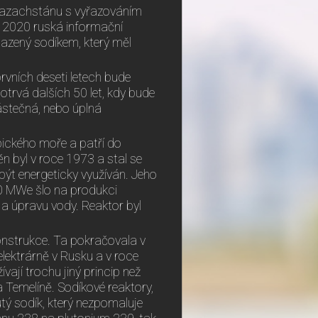
azachstánu s vyřazováním
 2020 ruská informační
lazený sodíkem, který měl
rvních deseti letech bude
trvá dalších 50 let, kdy bude
ástečná, nebo úplná
ického moře a patří do
 byl v roce 1973 a stal se
být energeticky využíván. Jeho
50 MWe šlo na produkci
í a úpravu vody. Reaktor byl
konstrukce. Ta pokračovala v
lektrárně v Rusku a v roce
ají trochu jiný princip než
a Temelíně. Sodíkové reaktory,
kutý sodík, který nezpomaluje