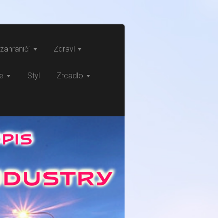
zahraničí
Zdraví
ce
Styl
Zrcadlo