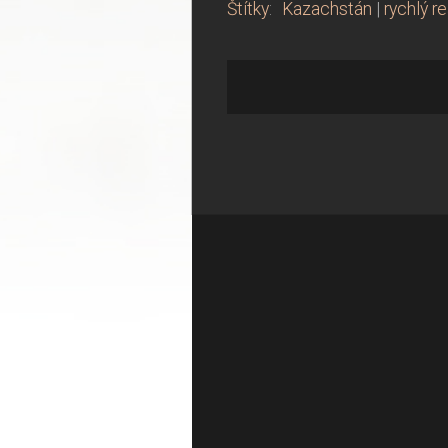
Štítky
:
Kazachstán
|
rychlý r