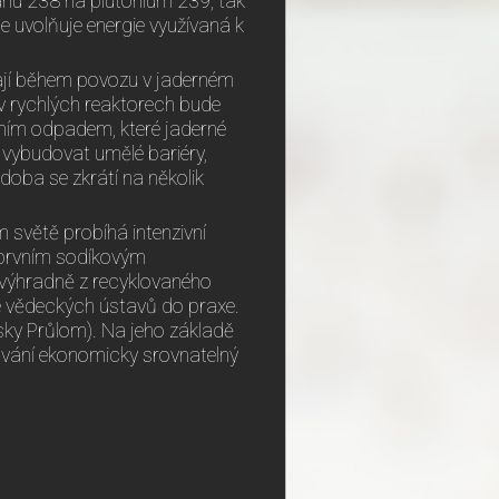
ranu 238 na plutonium 239, tak
se uvolňuje energie využívaná k
ikají během povozu v jaderném
 v rychlých reaktorech bude
vním odpadem, které jaderné
é vybudovat umělé bariéry,
o doba se zkrátí na několik
světě probíhá intenzivní
 prvním sodíkovým
 výhradně z recyklovaného
e vědeckých ústavů do praxe.
sky Průlom). Na jeho základě
kávání ekonomicky srovnatelný