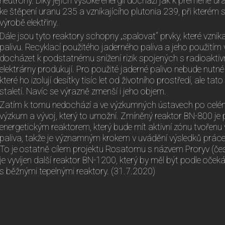
neutrony. Díky jejich vysoké energii dochází jak k přeměně u
ke štěpení uranu 235 a vznikajícího plutonia 239, při kterém 
výrobě elektřiny.
Dále jsou tyto reaktory schopny „spalovat“ prvky, které vzn
palivu. Recyklací použitého jaderného paliva a jeho použitím
docházet k podstatnému snížení rizik spojených s radioakti
elektrárny produkují. Pro použité jaderné palivo nebude nutn
které ho izolují desítky tisíc let od životního prostředí, ale tat
staletí. Navíc se výrazně zmenší i jeho objem.
Zatím k tomu nedochází a ve výzkumných ústavech po celém 
výzkum a vývoj, který to umožní. Zmíněný reaktor BN-800 je
energetickým reaktorem, který bude mít aktivní zónu tvořenu
paliva, takže je významným krokem v uvádění výsledků prác
To je ostatně cílem projektu Rosatomu s názvem Proryv (če
je vyvíjen další reaktor BN-1200, který by měl být podle oče
s běžnými tepelnými reaktory. (31.7.2020)