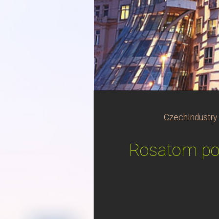
CzechIndustry
Rosatom pom