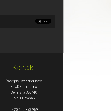
Kontakt
Časopis CzechIndustry
STUDIO P+P s.r.o
Semilská 389/40
197 00 Praha 9
+420 602 363 969