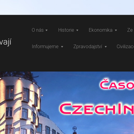
O nás
Historie
Ekonomika
Ze 
vají
Informujeme
Zpravodajství
Civiliza