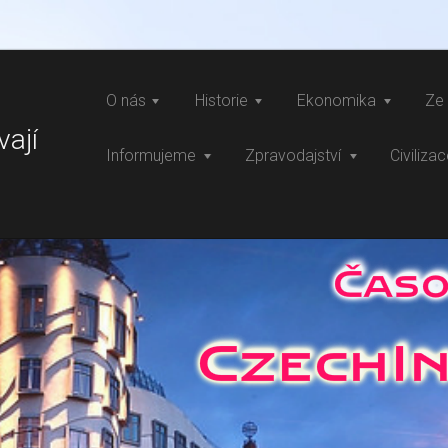
O nás
Historie
Ekonomika
Ze 
vají
Informujeme
Zpravodajství
Civiliza