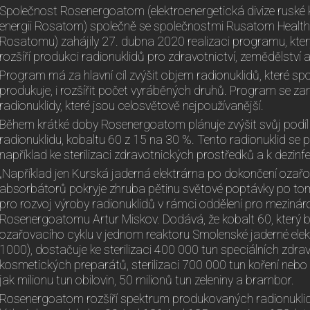
Společnost Rosenergoatom (elektroenergetická divize rusk
energii Rosatom) společně se společnostmi Rusatom Healthc
Rosatomu) zahájily 27. dubna 2020 realizaci programu, kte
rozšíří produkci radionuklidů pro zdravotnictví, zemědělství 
Program má za hlavní cíl zvýšit objem radionuklidů, které 
produkuje, i rozšířit počet vyráběných druhů. Program se z
radionuklidy, které jsou celosvětově nejpoužívanější.
Během krátké doby Rosenergoatom plánuje zvýšit svůj podíl 
radionuklidu, kobaltu 60 z 15 na 30 %. Tento radionuklid se po
například ke sterilizaci zdravotnických prostředků a k dezinfe
„Například jen Kurská jaderná elektrárna po dokončení ozař
absorbátorů pokryje zhruba pětinu světové poptávky po tomto
pro rozvoj výroby radionuklidů v rámci oddělení pro meziná
Rosenergoatomu Artur Miskov. Dodává, že kobalt 60, který 
ozařovacího cyklu v jednom reaktoru Smolenské jaderné elek
1000), dostačuje ke sterilizaci 400 000 tun speciálních zdr
kosmetických preparátů, sterilizaci 700 000 tun koření nebo 
jak milionu tun obilovin, 50 milionů tun zeleniny a brambor.
Rosenergoatom rozšíří spektrum produkovaných radionuklid