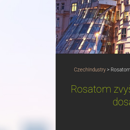
CzechIndustry
>
Rosatom 
Rosatom zvyš
dos