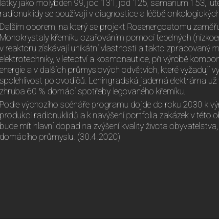
látky jako molybden 99, jod 131, jod 125, samarium 153, lu
radionuklidy se používají v diagnostice a léčbě onkologický
Dalším oborem, na který se projekt Rosenergoatomu zaměřuje
Monokrystaly křemíku ozařováním pomocí tepelných (nízkoe
v reaktoru získávají unikátní vlastnosti a takto zpracovaný m
elektrotechniky, v letectví a kosmonautice, při výrobě kompo
energie a v dalších průmyslových odvětvích, které vyžadují 
spolehlivost polovodičů. Leningradská jaderná elektrárna u
zhruba 60 % domácí spotřeby legovaného křemíku.
Podle výchozího scénáře programu dojde do roku 2030 k vý
produkci radionuklidů a k navýšení portfolia zakázek v této
bude mít hlavní dopad na zvýšení kvality života obyvatelstva,
domácího průmyslu. (30.4.2020)