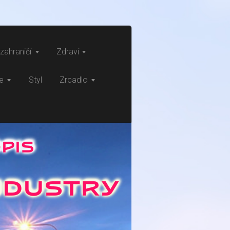
zahraničí
Zdraví
ce
Styl
Zrcadlo