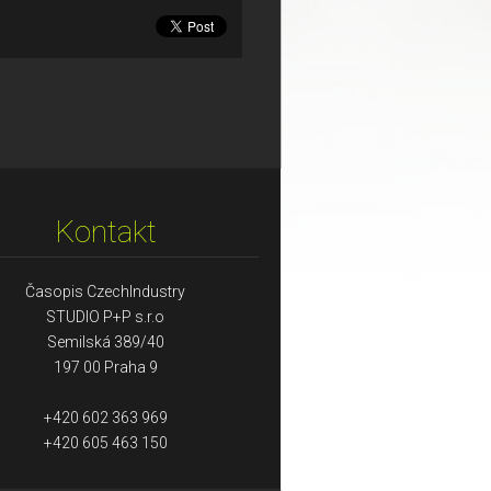
Kontakt
Časopis CzechIndustry
STUDIO P+P s.r.o
Semilská 389/40
197 00 Praha 9
+420 602 363 969
+420 605 463 150