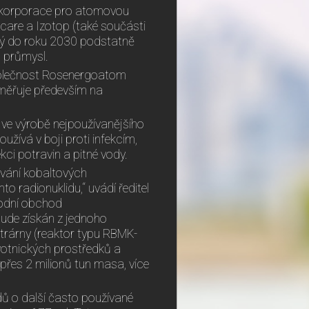
é korporace pro atomovou
are a Izotop (také součásti
rý do roku 2030 podstatně
a průmysl.
společnost Rosenergoatom
aměřuje především na
ve výrobě nejpoužívanějšího
užívá v boji proti infekcím,
kci potravin a pitné vody.
ování kobaltových
 radionuklidu,“ uvádí ředitel
rodní obchod
bude získán z jednoho
trárny (reaktor typu RBMK-
avotnických prostředků a
přes 2 milionů tun masa, více
ů o další často používané