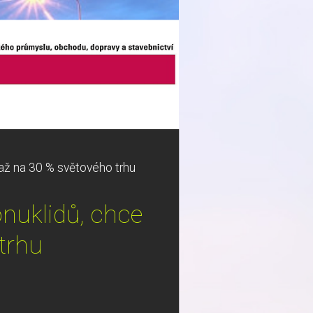
až na 30 % světového trhu
nuklidů, chce
trhu