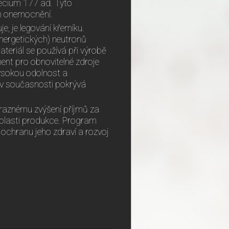
tecium 177 ad. Tyto
ch onemocnění.
, je legování křemíku.
nergetických) neutronů
ateriál se používá při výrobě
nent pro obnovitelné zdroje
vysokou odolnost a
ž v současnosti pokrývá
raznému zvýšení příjmů za
 oblasti produkce. Program
 ochranu jeho zdraví a rozvoj