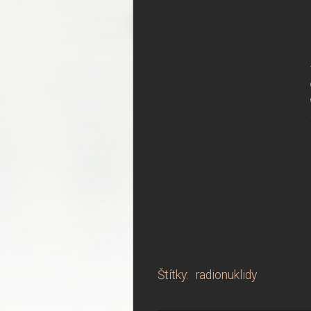
Štítky
:
radionuklidy