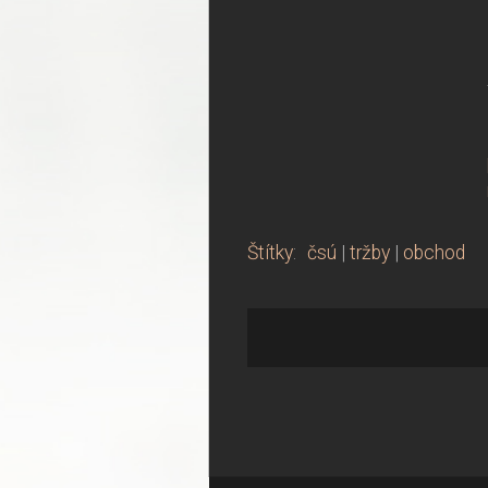
Štítky
:
čsú
|
tržby
|
obchod