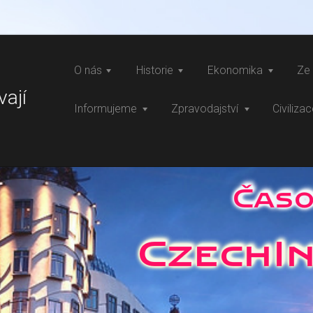
O nás
Historie
Ekonomika
Ze 
vají
Informujeme
Zpravodajství
Civiliza