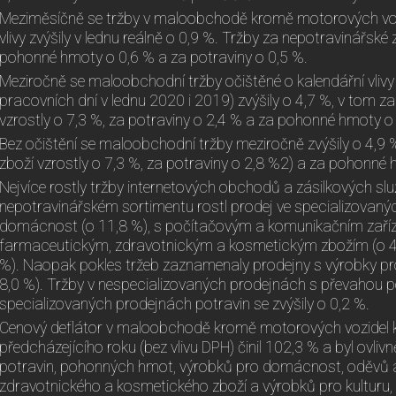
Meziměsíčně se tržby v maloobchodě kromě motorových vozi
vlivy zvýšily v lednu reálně o 0,9 %. Tržby za nepotravinářské 
pohonné hmoty o 0,6 % a za potraviny o 0,5 %.
Meziročně se maloobchodní tržby očištěné o kalendářní vlivy
pracovních dní v lednu 2020 i 2019) zvýšily o 4,7 %, v tom z
vzrostly o 7,3 %, za potraviny o 2,4 % a za pohonné hmoty o
Bez očištění se maloobchodní tržby meziročně zvýšily o 4,9 
zboží vzrostly o 7,3 %, za potraviny o 2,8 %2) a za pohonné 
Nejvíce rostly tržby internetových obchodů a zásilkových slu
nepotravinářském sortimentu rostl prodej ve specializovaný
domácnost (o 11,8 %), s počítačovým a komunikačním zaříze
farmaceutickým, zdravotnickým a kosmetickým zbožím (o 4,9
%). Naopak pokles tržeb zaznamenaly prodejny s výrobky pro 
8,0 %). Tržby v nespecializovaných prodejnách s převahou po
specializovaných prodejnách potravin se zvýšily o 0,2 %.
Cenový deflátor v maloobchodě kromě motorových vozidel 
předcházejícího roku (bez vlivu DPH) činil 102,3 % a byl ovl
potravin, pohonných hmot, výrobků pro domácnost, oděvů a
zdravotnického a kosmetického zboží a výrobků pro kulturu,