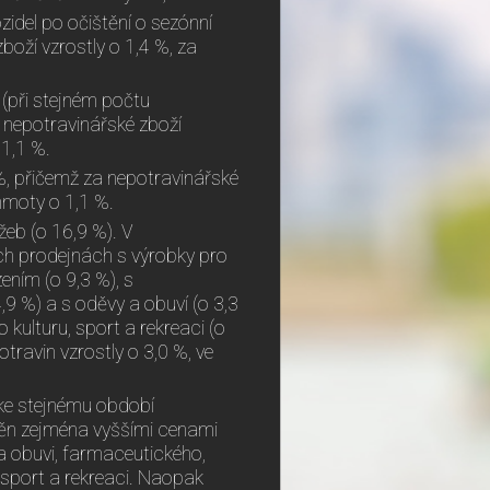
del po očištění o sezónní
zboží vzrostly o 1,4 %, za
 (při stejném počtu
a nepotravinářské zboží
 1,1 %.
%, přičemž za nepotravinářské
hmoty o 1,1 %.
žeb (o 16,9 %). V
ch prodejnách s výrobky pro
ním (o 9,3 %), s
 %) a s oděvy a obuví (o 3,3
kulturu, sport a rekreaci (o
travin vzrostly o 3,0 %, ve
ke stejnému období
ivněn zejména vyššími cenami
 obuvi, farmaceutického,
 sport a rekreaci. Naopak