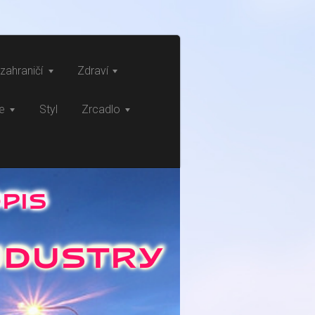
zahraničí
Zdraví
ce
Styl
Zrcadlo