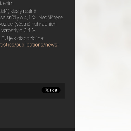
ízením.
l4) klesly reálně
se snížily o 4,1 %. Neočištěné
vozidel (včetně náhradních
 vzrostly o 0,4 %.
U je k dispozici na:
tistics/publications/news-