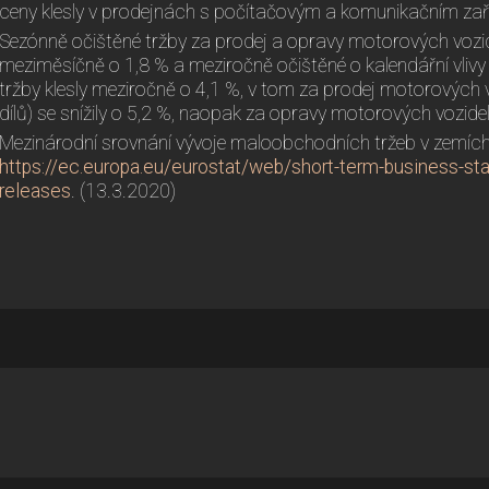
ceny klesly v prodejnách s počítačovým a komunikačním zař
Sezónně očištěné tržby za prodej a opravy motorových vozide
meziměsíčně o 1,8 % a meziročně očištěné o kalendářní vlivy 
tržby klesly meziročně o 4,1 %, v tom za prodej motorových 
dílů) se snížily o 5,2 %, naopak za opravy motorových vozidel
Mezinárodní srovnání vývoje maloobchodních tržeb v zemích E
https://ec.europa.eu/eurostat/web/short-term-business-sta
releases
. (13.3.2020)