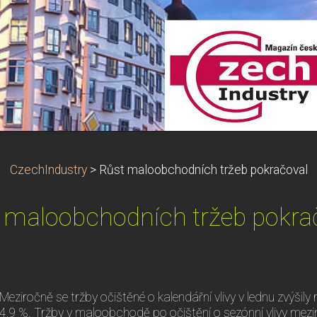
CzechIndustry
>
Růst maloobchodních tržeb pokračoval
 maloobchodních tržeb pokra
Meziročně se tržby očištěné o kalendářní vlivy v lednu zvýšily 
4,9 %. Tržby v maloobchodě po očištění o sezónní vlivy mezi