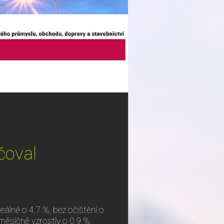
čoval
reálně o 4,7 %, bez očištění o
měsíčně vzrostly o 0,9 %.