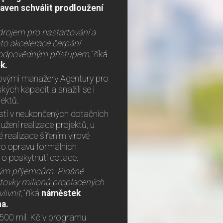
aven schválit prodloužení
rojem pro nastartování a
oto akcelerace čerpání
odpovědným přístupem,“
říká
ek
.
ktovými manažery Agentury pro
kých kapacit a snažili se i
ektů.
stí v neukončených dotačních
ení realizace projektů, u
 realizace šířením virové
ro opravu formálních
í o poskytnutí dotace.
ovým příjemcům. Plošné
stovky milionů proplacených
ivnit,“
říká
náměstek
ha.
 500 mil. Kč v programu