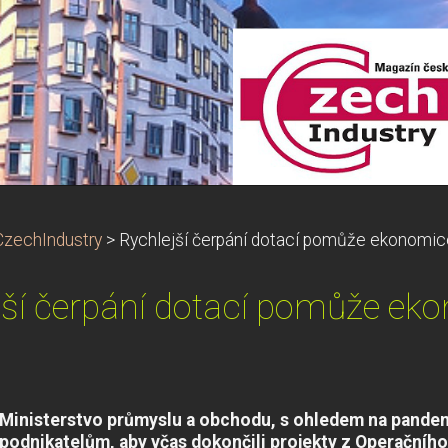
CzechIndustry
>
Rychlejší čerpání dotací pomůže ekonomic
jší čerpání dotací pomůže ek
Ministerstvo průmyslu a obchodu, s ohledem na pandem
podnikatelům, aby včas dokončili projekty z Operačníh