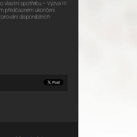
 vlastní spotřebu – Výzva III
ém předčasném ukončení
orování disponibilních