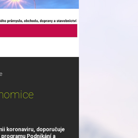
e
onomice
ii koronaviru, doporučuje
o programu Podnikání a