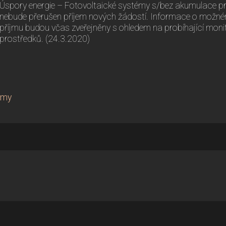
Úspory energie – Fotovoltaické systémy s/bez akumulace pro
nebude přerušen příjem nových žádostí. Informace o možn
příjmu budou včas zveřejněny s ohledem na probíhající monit
prostředků. (24.3.2020)
amy