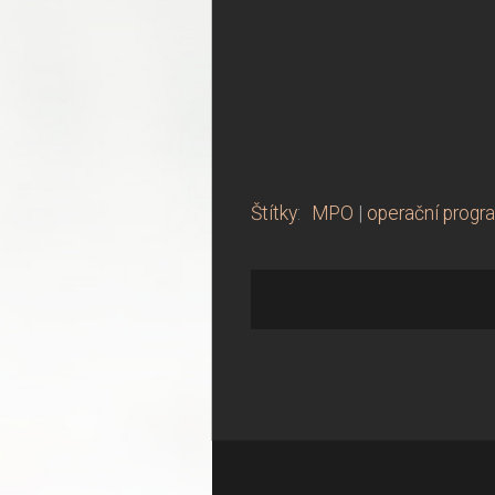
Štítky
:
MPO
|
operační progr