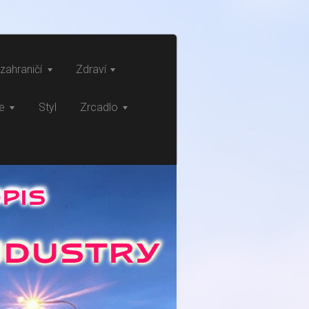
zahraničí
Zdraví
ce
Styl
Zrcadlo