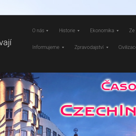
O nás
Historie
Ekonomika
Ze 
vají
Informujeme
Zpravodajství
Civiliza