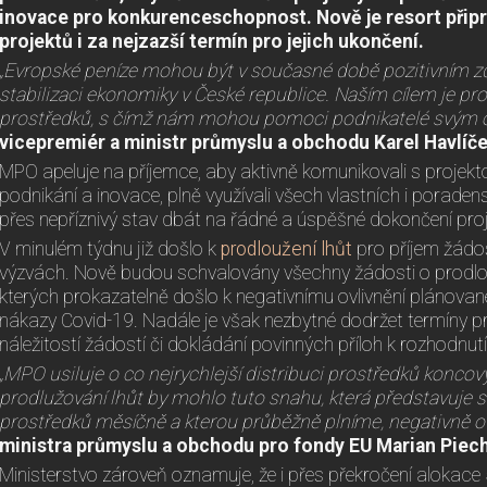
inovace pro konkurenceschopnost. Nově je resort připr
projektů i za nejzazší termín pro jejich ukončení.
„Evropské peníze mohou být v současné době pozitivním zd
stabilizaci ekonomiky v České republice. Naším cílem je pr
prostředků, s čímž nám mohou pomoci podnikatelé svým 
vicepremiér a ministr průmyslu a obchodu Karel Havlíč
MPO apeluje na příjemce, aby aktivně komunikovali s proje
podnikání a inovace, plně využívali všech vlastních i poradens
přes nepříznivý stav dbát na řádné a úspěšné dokončení proj
V minulém týdnu již došlo k
prodloužení lhůt
pro příjem žádo
výzvách. Nově budou schvalovány všechny žádosti o prodlouž
kterých prokazatelně došlo k negativnímu ovlivnění plánované
nákazy Covid-19. Nadále je však nezbytné dodržet termíny p
náležitostí žádostí či dokládání povinných příloh k rozhodnut
„MPO usiluje o co nejrychlejší distribuci prostředků konc
prodlužování lhůt by mohlo tuto snahu, která představuje 
prostředků měsíčně a kterou průběžně plníme, negativně ovl
ministra průmyslu a obchodu pro fondy EU Marian Piec
Ministerstvo zároveň oznamuje, že i přes překročení alokace