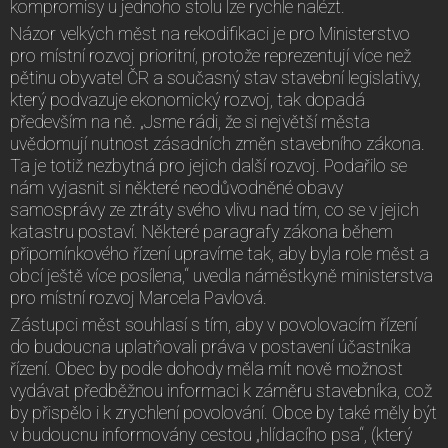
kompromisy u jednoho stolu lze rychle nalézt.
Názor velkých měst na rekodifikaci je pro Ministerstvo
pro místní rozvoj prioritní, protože reprezentují více než
pětinu obyvatel ČR a současný stav stavební legislativy,
který podvazuje ekonomický rozvoj, tak dopadá
především na ně. „Jsme rádi, že si největší města
uvědomují nutnost zásadních změn stavebního zákona.
Ta je totiž nezbytná pro jejich další rozvoj. Podařilo se
nám vyjasnit si některé neodůvodněné obavy
samosprávy ze ztráty svého vlivu nad tím, co se v jejich
katastru postaví. Některé paragrafy zákona během
připomínkového řízení upravíme tak, aby byla role měst a
obcí ještě více posílena,“ uvedla náměstkyně ministerstva
pro místní rozvoj Marcela Pavlová.
Zástupci měst souhlasí s tím, aby v povolovacím řízení
do budoucna uplatňovali práva v postavení účastníka
řízení. Obec by podle dohody měla mít nově možnost
vydávat předběžnou informaci k záměru stavebníka, což
by přispělo i k zrychlení povolování. Obce by také měly být
v budoucnu informovány cestou „hlídacího psa“, (který