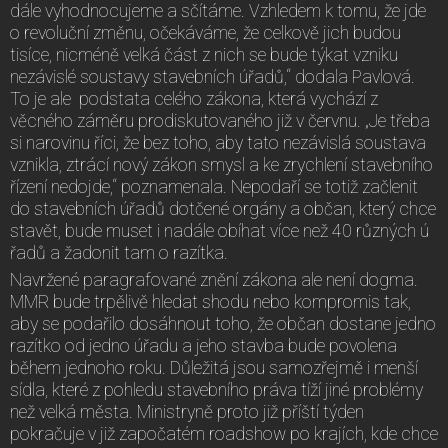
dále vyhodnocujeme a sčítáme. Vzhledem k tomu, že jde
o revoluční změnu, očekáváme, že celkově jich budou
tisíce, nicméně velká část z nich se bude týkat vzniku
nezávislé soustavy stavebních úřadů,“ dodala Pavlová.
To je ale podstata celého zákona, která vychází z
věcného záměru prodiskutovaného již v červnu. „Je třeba
si narovinu říci, že bez toho, aby tato nezávislá soustava
vznikla, ztrácí nový zákon smysl a ke zrychlení stavebního
řízení nedojde,“ poznamenala. Nepodaří se totiž začlenit
do stavebních úřadů dotčené orgány a občan, který chce
stavět, bude muset i nadále obíhat více než 40 různých ú
řadů a žadonit tam o razítka.
Navržené paragrafované znění zákona ale není dogma.
MMR bude trpělivě hledat shodu nebo kompromis tak,
aby se podařilo dosáhnout toho, že občan dostane jedno
razítko od jedno úřadu a jeho stavba bude povolena
během jednoho roku. Důležitá jsou samozřejmě i menší
sídla, které z pohledu stavebního práva tíží jiné problémy
než velká města. Ministryně proto již příští týden
pokračuje v již započatém roadshow po krajích, kde chce