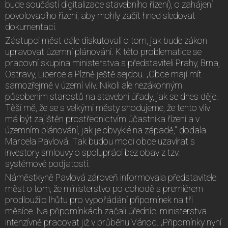
bude součástí digitalizace stavebního řízení), o zahájení
povolovacího řízení, aby mohly začít hned sledovat
dokumentaci.
Zástupci měst dále diskutovali o tom, jak bude zákon
upravovat územní plánování. K této problematice se
pracovní skupina ministerstva s představiteli Prahy, Brna,
Ostravy, Liberce a Plzně ještě sejdou. „Obce mají mít
samozřejmě v území vliv. Nikoli ale nezákonným
působením starostů na stavební úřady, jak se dnes děje.
Těší mě, že se s velkými městy shodujeme, že tento vliv
má být zajištěn prostřednictvím účastníka řízení a v
územním plánování, jak je obvyklé na západě,“ dodala
Marcela Pavlová. Tak budou moci obce uzavírat s
investory smlouvy o spolupráci bez obav z tzv.
systémové podjatosti.
Náměstkyně Pavlová zároveň informovala představitele
měst o tom, že ministerstvo po dohodě s premiérem
prodloužilo lhůtu pro vypořádání připomínek na tři
měsíce. Na připomínkách začali úředníci ministerstva
intenzívně pracovat již v průběhu Vánoc. „Připomínky nyní