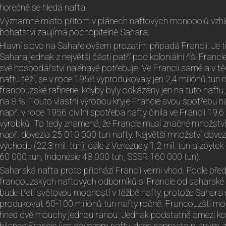
horečně se hledá nafta.
Významné místo přitom v plánech naftových monopolů vzh
bohatství zaujímá pochopitelně Sahara.
Hlavní slovo na Sahaře ovšem prozatím připadá Francii. Je t
Sahara jednak z největší části patří pod koloniální říši Franc
své hospodářství naléhavě potřebuje. Ve Francii samé a v těch 
naftu těží, se v roce 1958 vyprodukovaly jen 2,4 miliónů tun 
francouzské rafinerie, kdyby byly odkázány jen na tuto naftu,
na 8 %. Touto vlastní výrobou kryje Francie svou spotřebu n
např. v roce 1956 civilní spotřeba nafty činila ve Francii 19,
výrobků. To tedy znamená, že Francie musí značné množství 
např. dovezla 25 010 000 tun nafty. Největší množství dovezl
východu (22,3 mil. tun), dále z Venezuely 1,2 mil. tun a zbyte
60 000 tun, Indonésie 48 000 tun, SSSR 160 000 tun).
Saharská nafta proto přichází Francii velmi vhod. Podle př
francouzských naftových odborníků si Francie od saharské naf
bude třetí světovou mocností v těžbě nafty, protože Sahara má
produkovat 60-100 miliónů tun nafty ročně. Francouzští monop
hned dvě mouchy jednou ranou. Jednak podstatně omezí kolí