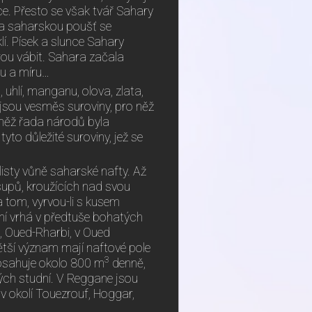
ce. Přesto se však tvář Sahary
i na saharskou poušť se
í. Písek a slunce Sahary
ěrou vábit. Sahara začala
du a míru…
uhlí, manganu, olova, zlata,
 jsou vesměs suroviny, pro něž
o něž řada národů byla
yto důležité suroviny, jež se
listy vůně saharské nafty. Až
supů, kroužících nad svou
na tom, vyrvou-li s kusem
ní vrhá v předtuše bohatých
ne, Oued-Rharbi, v Oued
tší význam mají naftové pole
3
 dosahuje okolo 800 m
denně,
ých studní. V Reggane jsou
 v okolí Touezrouf, Hoggar,