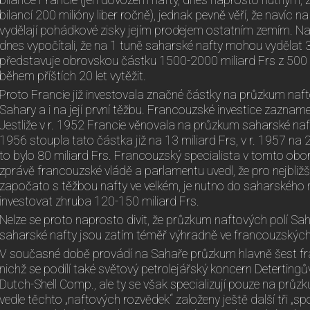
bilance Francie (jen dovozem nafty, dnes naprosto nutným, z
bilancí 200 milióny liber ročně), jednak pevně věří, že navíc 
vydělají pohádkové zisky jejím prodejem ostatním zemím. Naf
dnes vypočítali, že na 1 tuně saharské nafty mohou vydělat
představuje obrovskou částku 1500-2000 miliard Frs z 500 mi
během příštích 20 let vytěžit.
Proto Francie již investovala značné částky na průzkum naft
Sahary a i na její první těžbu. Francouzské investice zazname
Jestliže v r. 1952 Francie věnovala na průzkum saharské naft
1956 stoupla tato částka již na 13 miliard Frs, v r. 1957 na 
to bylo 80 miliard Frs. Francouzský specialista v tomto obo
zprávě francouzské vládě a parlamentu uvedl, že pro nejbližší
započato s těžbou nafty ve velkém, je nutno do saharského
investovat zhruba 120-150 miliard Frs.
Nelze se proto naprosto divit, že průzkum naftových polí Sah
saharské nafty jsou zatím téměř výhradně ve francouzských
V současné době provádí na Sahaře průzkum hlavně šest fr
nichž se podílí také světový petrolejářský koncern Deterting
Dutch-Shell Comp., ale ty se však specializují pouze na průzk
vedle těchto „naftových rozvědek“ založeny ještě další tři „sp