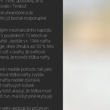
r. 1956, způsobily, že si
ovalo i Tindouf.
ně ohraničené a že
éto již beztak rozporuplné
 zájem mezinárodního kapitálu
 V posledních 10 letech se
větě. Jestliže v r. 1946 nafta
ie, dnes zhruba asi 50 % této
 vzít v úvahu, že světová
mená, že rovněž těžba nafty
ě i nadále poroste, tak jako
tová těžba nafty zvýšila
k nafta nadále zůstává
ě naftových ložisek.
otiž ukazují, že těžba musí
tun, má-li být plně kryta její
e velký geologický průzkum;