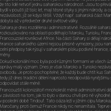
že tito lidé netvoří jednu saharskou národnost. Jsou to př
bydlí v poušti již tisíc let, mají těsné styky s jinými národy, a 
nezávislosti, jíž se kdysi těšili. Vždyť např. saharská část M
dobyta až v předvečer druhé světové války.
Sahara je dnes rozdělena i administrativně. Rozsáhlé sahars
rozkouskováno na oblasti podléhající Maroku, Tunisku, Fran
Francouzské rovníkové Africe. Na části Sahary si dělají náro
hranice saharského území nejsou přesně vymezeny, jsou namn
celní předpisy tak rýsují v saharském písku podivné hranice, 
měny.
Dokud koloniální moc byla pod různými formami ve všech úze
správy malý význam. Dnes je však Maroko a Tunisko nezávislé
svobodu. Je proto pochopitelné, že každý bude chtít kus Sahar
tedy již dnes tradiční dělení naprosto neodpovídá nynějším
odpovídat stále méně.
Francouzští kolonizátoři mnohokrát měnili administrativní děl
v závislosti na tom, jak to bylo v danou chvíli pro ně výhodn
v poslední době Tindouf. Tato oáza leží v jižním cípu Maroka
Maročany, proti čemuž Francie nikdy nic nenamítala. Teprve