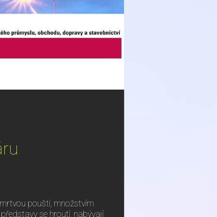
áru
 mrtvou pouští, množstvím
ředstavy se hroutí, nabývají