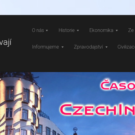
O nás
Historie
Ekonomika
Ze 
vají
Informujeme
Zpravodajství
Civiliza