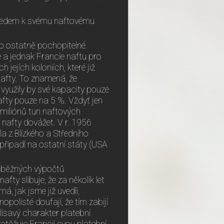
ledem k svému naftovému
o ostatně pochopitelné.
ie a jednak Francie naftu pro
jejích koloniích, které již
nafty. To znamená, že
 využily by své kapacity pouze
afty pouze na 5 %. Vždyť jen
6 miliónů tun naftových
nafty dovážet. V r. 1956
a z Blízkého a Středního
k připadl na ostatní státy (USA
edběžných výpočtů
ty slibuje, že za několik let
, jak jsme již uvedli,
olisté doufají, že tím zabijí
savý charakter platební