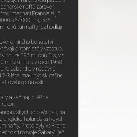
atěžuje Francii svou platební
na saharské naftě zároveň
toví magnáti Francie si již
 3000 až 4000 Frs, což
liónů tun nafty, jež hodlají
ového i jiného bohatství
návají přitom stálý vzestup.
y pouze 396 miliónů Frs, v r.
20 miliard Frs a v roce 1958
ru A. Labarthe v nedávné
 2-3 léta, má-li být skutečně
 naftového průmyslu
ary a začínající těžba
 rukou.
ancouzských společností, na
ův, anglicko-holandská Royal
um nafty. Proto byly ve Francii
olečnosti rozvoje Sahary“, jež