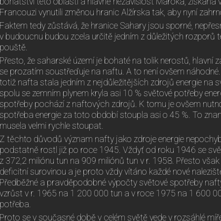
bohatství této oblasti a hlavně nezávislost Maroka, získaná v 
Francouzi vynutili změnou hranic Alžírska tak, aby nyní zahrn
Faktem tedy zůstává, že hranice Sahary jsou sporné, nepřes
v budoucnu budou zcela určitě jedním z důležitých rozporů t
pouště.
Přesto, že saharské území je bohaté na tolik nerostů, hlavní
se prozatím soustřeďuje na naftu. A to není ovšem náhodné.
totiž nafta stala jedním z nejdůležitějších zdrojů energie na s
spolu se zemním plynem kryla asi 10 % světové potřeby energ
spotřeby pochází z naftových zdrojů. K tomu je ovšem nutno
spotřeba energie za toto období stoupla asi o 45 %. To zna
musela velmi rychle stoupat.
Z těchto důvodů význam nafty jako zdroje energie nepochybn
podstatně rostl již po roce 1945. Vždyť od roku 1946 se svě
z 372,2 miliónu tun na 909 miliónů tun v r. 1958. Přesto vša
deficitní surovinou a je proto vždy vítáno každé nové nalezišt
Předběžné a pravděpodobné výpočty světové spotřeby nafty t
vzrůst v r. 1965 na 1 200 000 tun a v roce 1975 na 1 600 000 
potřeba.
Proto se v současné době v celém světě vede v rozsáhlé míř