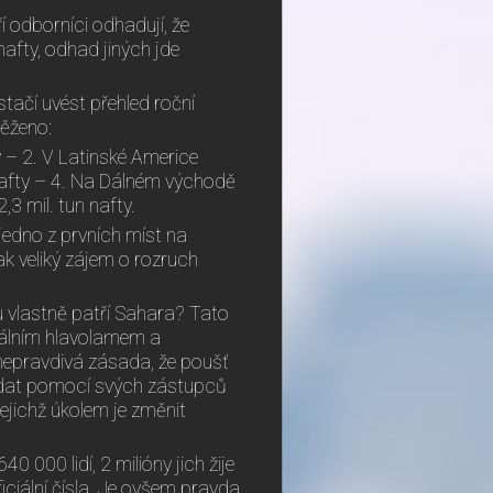
ří odborníci odhadují, že
afty, odhad jiných jde
tačí uvést přehled roční
těženo:
y – 2. V Latinské Americe
 nafty – 4. Na Dálném východě
,3 mil. tun nafty.
jedno z prvních míst na
tak veliký zájem o rozruch
vlastně patří Sahara? Tato
iálním hlavolamem a
 nepravdivá zásada, že poušť
ládat pomocí svých zástupců
jichž úkolem je změnit
0 000 lidí, 2 milióny jich žije
ficiální čísla. Je ovšem pravda,