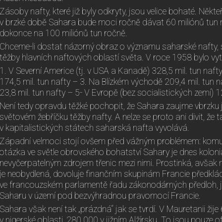
Zásoby nafty, které již byly odkryty, jsou velice bohaté. Někte
v brzké době Sahara bude moci ročně dávat 60 miliónů tun n
dokonce na 100 miliónů tun ročně.
Chceme-li dostat názorný obraz o významu saharské nafty, s
těžby hlavních naftových oblastí světa. V roce 1958 bylo vy
1. V Severní Americe (tj. v USA a Kanadě) 328,5 mil. tun naft
174,5 mil. tun nafty – 3. Na Blízkém východě 209,4 mil. tun
23,8 mil. tun nafty – 5- V Evropě (bez socialistických zemí) 12
Není tedy opravdu těžké pochopit, že Sahara zaujme vbrzku 
světovém žebříčku těžby nafty. A nelze se proto ani divit, že 
v kapitalistických státech saharská nafta vyvolává.
Západní velmoci stojí ovšem před vážným problémem: komu 
otázka ve světle obrovského bohatství Sahary je dnes kolon
nevyčerpatelným zdrojem třenic mezi nimi. Prostinká, avšak
je neobydlená, dovoluje finančním skupinám Francie předk
ve francouzském parlamentě řadu zákonodárných předloh, je
Saharu v území pod bezvýhradnou pravomocí Francie.
Sahara však není tak „prázdná“ jak se tvrdí. V Mauretanii žije 64
v nigerské oblasti, 280 000 v jižním Alžírsku. To jsou pouze o