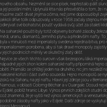
nového obsahu. Nezměnil se sice písek, nepřestalo pálit slun
a její poslání mění. Uplynulá léta nás přesvědčila o tom, že 
musíme začít dívat jinýma očima, než jsme doposud byli zvykl
jakkoli dříve tolik odpuzovaly, v roce 1958 začaly stejnou m
odkrývat své bohatství, poušť vydává svůj účet za staletí kli
Na saharské poušti byly totiž objeveny bohaté zásoby železa, 
mědi, uranu, diamantů, zemního plynu a především nafty. To
byla v minulosti mezi imperialisty svedena nejedna bitva, pr
imperialismem porobena, aby si tak dravé monopoly zajistily t
v jejich podnicích měnily ve skutečný zlatý déšť.
Nejvíce ze všech těchto surovin však bezesporu láká imperia
nápadně jejich shon kolem saharské nafty připomíná hejno 
obětí. Pramálo se ohlížejí jeden na druhého, nic jim nezáleží 
nalezené kořisti i část svého souseda. Hejno monopolů se ny
zisků na Saharu, na její naftu. Hlavní její zdroje jsou v Berria
Namous, v oblasti Colomg-Béchar a v Ouargale. Dosud nejvě
v Ejdelé, poblíž hranic Libye. Výnos prvních zdejších studní
což znamená, že je vyšší než výnos amerických a venezuelsk
podobné zásoby nafty jako v Edjelé. Další zdroje se vyskytují
Hassi Messaoud.