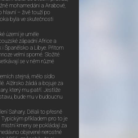
evážně mohamedáni a Arabové,
co hlavní – živě touží po
aroka byla ve skutečnosti
ké území je uměle
couzské západní Africe a
k i Španělsko a Libye. Přitom
oze velmi sporné. Složité
setkávají se v něm různé
mích stejná, mělo sídlo
. Alžírsko žádá a bojuje za
y, který mu patří. Jestliže
u stavu, bude mu v budoucnu
ení Sahary. Dělali to přesně
é. Typickým příkladem pro to je
, místní kmeny se pokládají za
 nedávno objevené nerostné