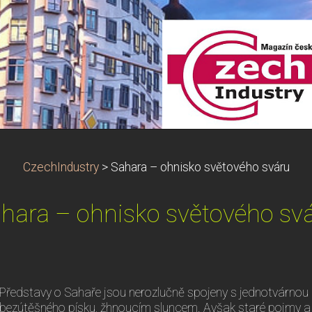
CzechIndustry
>
Sahara – ohnisko světového sváru
hara – ohnisko světového sv
Představy o Sahaře jsou nerozlučně spojeny s jednotvárnou
bezútěšného písku, žhnoucím sluncem. Avšak staré pojmy a p