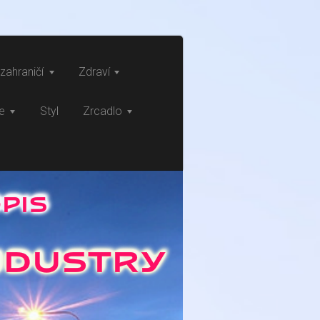
zahraničí
Zdraví
ce
Styl
Zrcadlo