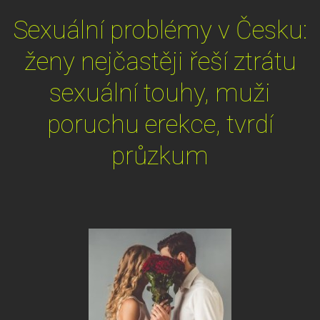
Sexuální problémy v Česku:
ženy nejčastěji řeší ztrátu
sexuální touhy, muži
poruchu erekce, tvrdí
průzkum