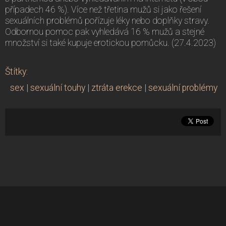
případech 46 %). Více než třetina mužů si jako řešení
sexuálních problémů pořízuje léky nebo doplňky stravy.
Odbornou pomoc pak vyhledává 16 % mužů a stejné
množství si také kupuje erotickou pomůcku. (27.4.2023)
Štítky
:
sex
|
sexuální touhy
|
ztráta erekce
|
sexuální problémy