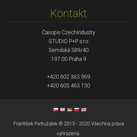
Kontakt
Časopis CzechIndustry
STUDIO P+P s.r.o
Semilská 389/40
197 00 Praha 9
+420 602 363 969
+420 605 463 150
František Petružalek © 2013 - 2020 Všechna práva
vyhrazena.