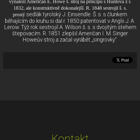
vynalezl Američan E. Howe š. stroj na principu s Huntova z r.
1832, ale konstruktivně dokonalejší. R. 1848 sestrojil š. s.
sedlák tyrolský J. Einsendle. Š. s. s člunkem
prostý
běhajícím do kruhu si dal r. 1850 patentovat v Anglii J. A.
Lerow. Týž rok sestrojil A. Wilson š. s. s dvojitým stehem
štepovacím. R. 1851 zlepšil Američan I. M. Singer
Howeův stroj a začal vyrábět „singrovky“.
Kontakt