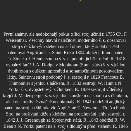
První známý, ale nedokonalý pokus o šicí stroj učinil r. 1755 Ch. F.
Weisenthal. Všechny hlavní náležitosti moderního š. s. obsahoval
stroj s řetízkovým stehem na šití obuvi, který si dal r. 1790
patentovat Angličan Th. Saint. Roku 1804 obdrželi franc. patent
Th. Stone a J. Henderson na š. s. napodobující šití ruční. R. 1818
vynalezl farář J. A. Dodge v Monktonu (Spoj. státy) š. s. s jehlou
dvojhrotou s ouškem uprostřed a se samočinným posouvadlem
látky. Saintovu stroji podobný š. s. sestrojil r. 1829 Francouz B.
Thimonnier s jehlou s háčkem. R. 1832 sestrojil W. Hunt z N.
Yorku š. s. dvojstehový, s člunkem. R. 1839 sestrojil vídeňský
krejčí J. Madersperger š. s. s jehlou s ouškem na spodu a s člunkem,
ale konstruktivně značně nedokonalý. R. 1841 obdrželi anglický
patent na stroj na šití rukavic Angličané E. Newton a Th. Archbold.
Stroj na prošívání kůže s kleštěmi na protahování jehly sestrojil r.
1842 J. J. Greenough ze Spojených států. R. 1843 obdržel R. W.
Bean z N. Yorku patent na š. stroj s dlouhým před. stehem. R. 1846