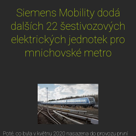
Siemens Mobility dodá
dalších 22 šestivozových
elektrických jednotek pro
mnichovské metro
Poté, co byla v květnu 2020 nasazena do provozu první