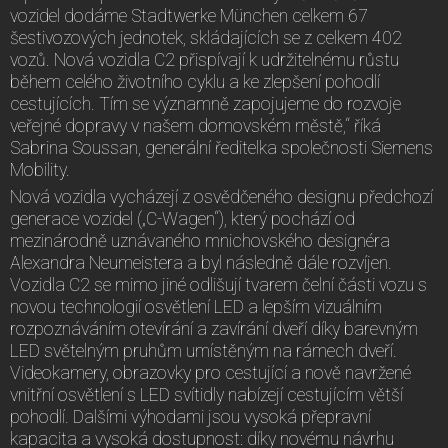
vozidel dodáme Stadtwerke München celkem 67
šestivozových jednotek, skládajících se z celkem 402
vozů. Nová vozidla C2 přispívají k udržitelnému růstu
během celého životního cyklu a ke zlepšení pohodlí
cestujících. Tím se významně zapojujeme do rozvoje
veřejné dopravy v našem domovském městě,“ říká
Sabrina Soussan, generální ředitelka společnosti Siemens
Mobility.
Nová vozidla vycházejí z osvědčeného designu předchozí
generace vozidel („C-Wagen“), který pochází od
mezinárodně uznávaného mnichovského designéra
Alexandra Neumeistera a byl následně dále rozvíjen.
Vozidla C2 se mimo jiné odlišují tvarem čelní části vozu s
novou technologií osvětlení LED a lepším vizuálním
rozpoznáváním otevírání a zavírání dveří díky barevným
LED světelným pruhům umístěným na rámech dveří.
Videokamery, obrazovky pro cestující a nově navržené
vnitřní osvětlení s LED svítidly nabízejí cestujícím větší
pohodlí. Dalšími výhodami jsou vysoká přepravní
kapacita a vysoká dostupnost: díky novému návrhu