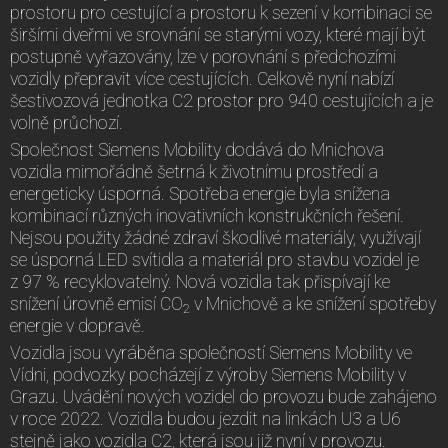
prostoru pro cestující a prostoru k sezení v kombinaci se
širšími dveřmi ve srovnání se starými vozy, které mají být
postupně vyřazovány, lze v porovnání s předchozími
vozidly přepravit více cestujících. Celkově nyní nabízí
šestivozová jednotka C2 prostor pro 940 cestujících a je
volně průchozí.
Společnost Siemens Mobility dodává do Mnichova
vozidla mimořádně šetrná k životnímu prostředí a
energeticky úsporná. Spotřeba energie byla snížena
kombinací různých inovativních konstrukčních řešení.
Nejsou použity žádné zdraví škodlivé materiály, využívají
se úsporná LED svítidla a materiál pro stavbu vozidel je
z 97 % recyklovatelný. Nová vozidla tak přispívají ke
snížení úrovně emisí CO
v Mnichově a ke snížení spotřeby
2
energie v dopravě.
Vozidla jsou vyráběna společností Siemens Mobility ve
Vídni, podvozky pocházejí z výroby Siemens Mobility v
Grazu. Uvádění nových vozidel do provozu bude zahájeno
v roce 2022. Vozidla budou jezdit na linkách U3 a U6
stejně jako vozidla C2, která jsou již nyní v provozu.