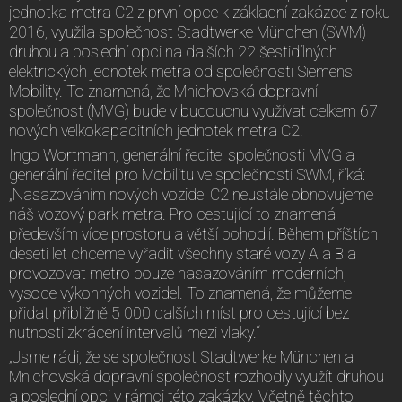
jednotka metra C2 z první opce k základní zakázce z roku
2016, využila společnost Stadtwerke München (SWM)
druhou a poslední opci na dalších 22 šestidílných
elektrických jednotek metra od společnosti Siemens
Mobility. To znamená, že Mnichovská dopravní
společnost (MVG) bude v budoucnu využívat celkem 67
nových velkokapacitních jednotek metra C2.
Ingo Wortmann, generální ředitel společnosti MVG a
generální ředitel pro Mobilitu ve společnosti SWM, říká:
„Nasazováním nových vozidel C2 neustále obnovujeme
náš vozový park metra. Pro cestující to znamená
především více prostoru a větší pohodlí. Během příštích
deseti let chceme vyřadit všechny staré vozy A a B a
provozovat metro pouze nasazováním moderních,
vysoce výkonných vozidel. To znamená, že můžeme
přidat přibližně 5 000 dalších míst pro cestující bez
nutnosti zkrácení intervalů mezi vlaky.“
„Jsme rádi, že se společnost Stadtwerke München a
Mnichovská dopravní společnost rozhodly využít druhou
a poslední opci v rámci této zakázky. Včetně těchto