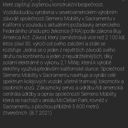
které zajišťují zvýšenou konstrukční bezpečnost.
Vozidla budou vyrobena v severoamerickém výrobním
závodě společnosti Siemens Mobility v Sacramentu v
Kalifornii v souladu s aktuálními požadavky amerického
Federálního úřadu pro železnice (FRA) podle zákona Buy
America Act. Závod, který zaměstnává více než 2 100 lidí,
letos slaví 30. výročí od svého založení a stále se
rozšiřuje. Jedná se o jeden z největších závodů svého
druhu na kontinentu a jeden z nejudržitelnějších, díky
solární elektrárně o výkonu 2,1 MWp, která k výrobě
elektřiny využívá především kalifornské slunce. Společnost
Siemens Mobility v Sacramentu navrhuje a vyrábí celé
spektrum kolejových vozidel, včetně tramvají, lokomotiv a
osobních vozů. Zákaznický servis a údržbu řídí americká
centrála údržby a oprav společnosti Siemens Mobility,
která se nachází v areálu McClellan Park, rovněž v
Sacramentu, s plochou přibližně 5 600 metrů
čtverečních. (8.7.2021)