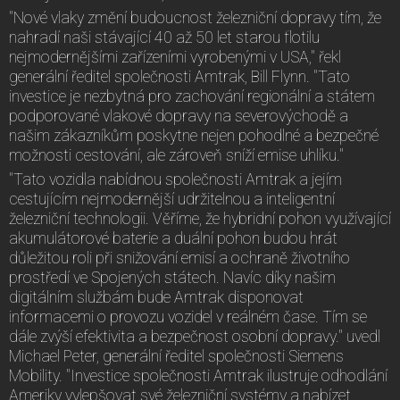
"Nové vlaky změní budoucnost železniční dopravy tím, že
nahradí naši stávající 40 až 50 let starou flotilu
nejmodernějšími zařízeními vyrobenými v USA," řekl
generální ředitel společnosti Amtrak, Bill Flynn. "Tato
investice je nezbytná pro zachování regionální a státem
podporované vlakové dopravy na severovýchodě a
našim zákazníkům poskytne nejen pohodlné a bezpečné
možnosti cestování, ale zároveň sníží emise uhlíku."
"Tato vozidla nabídnou společnosti Amtrak a jejím
cestujícím nejmodernější udržitelnou a inteligentní
železniční technologii. Věříme, že hybridní pohon využívající
akumulátorové baterie a duální pohon budou hrát
důležitou roli při snižování emisí a ochraně životního
prostředí ve Spojených státech. Navíc díky našim
digitálním službám bude Amtrak disponovat
informacemi o provozu vozidel v reálném čase. Tím se
dále zvýší efektivita a bezpečnost osobní dopravy." uvedl
Michael Peter, generální ředitel společnosti Siemens
Mobility. "Investice společnosti Amtrak ilustruje odhodlání
Ameriky vylepšovat své železniční systémy a nabízet