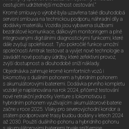
cestujícím udržitelnější možnost cestování."
Kromě smlouvy o výrobě byla uzavřena také dlouhodobá
servisní smlouva na technickou podporu, náhradní díly a
dodávky materiálu. Vozidla jsou vybavena službami
bezdrátové komunikace, dálkovým monitoringem a plně
integrovanými digitálními diagnostickými funkcemi, které
dále zvyšují spolehlivost. Tyto pokročilé funkce umožní
společnosti Amtrak testovat a vyvíjet nové technologie a
zavádět nové postupy údržby, které zefektivní provoz,
zvýší dostupnost a dlouhodobě sníží náklady.
Objednávka zahrnuje kromě komfortních vozů i
lokomotivy s duálním pohonem a hybridním pohonem
s akumulátorovými bateriemi. Dodávka prvního kompletu
vozidel je naplánována na rok 2024, přičemž testování
nové netrakční jednotky Venture s lokomotivou s
hybridním pohonem využívajícím akumulátorové baterie
začne v roce 2025. Vlaky pro severovýchodní koridor a
státem podporované trasy budou dodány v letech 2024
až 2030. Použití duálního pohonu a hybridního pohonu
s akumulátorovými bateriemi trvale sníží emise