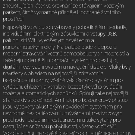
znečišťujících látek ve srovnání se stávajícím vozovým
parkem, čímž významně přispěje k ochraně životního
prostředí.
Nejnovější vozy budou vybaveny pohodlnějšími sedadly,
individuálními elektrickými zásuvkami a vstupy USB,
palubní sítí Wifi, vylepšeným osvětlením a
panoramatickými okny. Na palubě bude k dispozici
moderní stravování včetně samoobslužných možností a
také nejmodernější informační systém pro cestující,
digitální rezervační systém a navigační displeje. Vlaky byly
navrženy s ohledem na nejnovější zdravotní a
bezpečnostní normy, včetně vylepšeného systému pro
vytápění, chlazení a ventilaci, bezdotykového ovládání
toalet a automatických schůdků. Splňují také nejnovější
standardy společnosti Amtrak pro bezbariérový přístup,
jsou vybaveny akustickým naváděcím systémem pro
nevidomé, bezbariérovými umývárnami, mezivozovými
přechody i palubními restauracemi a také výtahy pro
cestující se sníženou pohyblivostí, včetně vozíčkářů.
Vozidla splňují nejnovější bezpečnostní směrnice a normy,