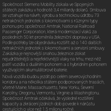
Společnost Siemens Mobility získala ve Spojených
státech zakázku v hodnotě 3,4 miliardy dolarů. Smlouva
se vztahuje na návrh, výrobu a technickou údržbu 73
netrakčních jednotek s lokomotivami s různými typy
pohonu pro společnost Amtrak, National Railroad
Passenger Corporation, která modernizací vlaků za
posledních 50 let proměnila železniční dopravu v USA.
Podle potřeby lze objednávku rozšířit až o 140 dalších
netrakčních jednotek s lokomotivami a servisní smlouvy.
Zakázka je nejnovější snahou železnice získat
nejudržitelnější a nejefektivnější vlaky na trhu, mezi něž
patří vozidla s duálním pohonem a s hybridním pohonem
využívajícím akumulátorové baterie.
Nová vozidla budou jezdit po celém severovýchodním
koridoru a na několika státem podporovaných trasách,
včetně Maine, Massachusetts, New Yorku, Severní
Karolíny, Oregonu, Vermontu, Virginie a Washingtonu.
Společnost Amtrak očekává, že výsledné rozšíření
kapacity a zkrácení jízdních dob povede k nárůstu
cestujících o více než 1,5 milionu ročně.