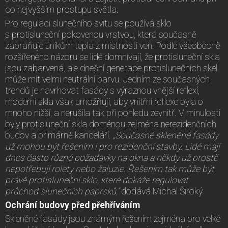
co nejvyšším prostupu světla.
Pro regulaci slunečního svitu se používá sklo
s protisluneční pokovenou vrstvou, která současně
zabraňuje únikům tepla z místnosti ven. Podle všeobecně
rozšířeného názoru se lidé domnívají, že protisluneční skla
jsou zabarvená, ale dnešní generace protislunečních skel
může mít velmi neutrální barvu. Jedním ze současných
trendů je navrhovat fasády s výraznou vnější reflexí,
moderní skla však umožňují, aby vnitřní reflexe byla o
mnoho nižší, a nerušila tak při pohledu zevnitř. V minulosti
byly protisluneční skla doménou zejména nerezidenčních
budov a primárně kanceláří.
„Současné skleněné fasády
už mohou být řešením i pro rezidenční stavby. Lidé mají
dnes často různé požadavky na okna a někdy už prostě
nepotřebují rolety nebo žaluzie. Řešením tak může být
právě protisluneční sklo, které dokáže regulovat
průchod slunečních paprsků,“
dodává Michal Široký.
Ochrání budovy před přehříváním
Skleněné fasády jsou známým řešením zejména pro velké