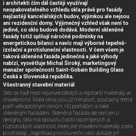
i architekti čím dál častěji využívají
neopakovatelného vzhledu skla právě pro fasády
nejčastěji kancelářských budov, výjimkou ale nejsou
ani rezidenční domy. Výjimečný vzhled však není to
jediné, co sklo budově dodává. Moderní skleněné
fasády totiž splňují náročné podmínky na
energetickou bilanci a navíc mají výborné tepelně-
izolační a protisluneční vlastnosti. V čem všem je
taková skleněná fasáda jedinečná a jaké výhody
nabízí, vysvětluje Michal Široký, marketingový
manažer společnosti Saint-Gobain Building Glass
Česká a Slovenská republika.
Všestranný stavební materiál
Sklo se řadí mezi nejuniverzálnější a nejstarší materiály ve
stavebnictví. Malá okna jsou již minulostí, současný trend
patří velkoplošným oknům, HS portálům a také
skleněným fasádám. Skleněná fasáda ale není jen o
designu, sklo má spoustu často opomíjených a
různorodých vlastností, které jiné stavební materiály zcela
postrádají.
„Například protisluneční sklo dokáže při