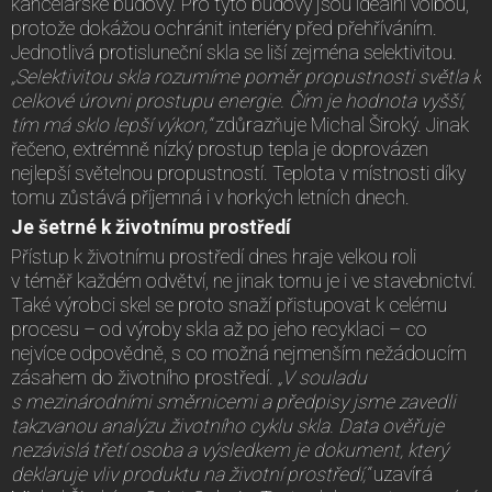
kancelářské budovy. Pro tyto budovy jsou ideální volbou,
protože dokážou ochránit interiéry před přehříváním.
Jednotlivá protisluneční skla se liší zejména selektivitou.
„Selektivitou skla rozumíme poměr propustnosti světla k
celkové úrovni prostupu energie. Čím je hodnota vyšší,
tím má sklo lepší výkon,“
zdůrazňuje Michal Široký. Jinak
řečeno, extrémně nízký prostup tepla je doprovázen
nejlepší světelnou propustností. Teplota v místnosti díky
tomu zůstává příjemná i v horkých letních dnech.
Je šetrné k životnímu prostředí
Přístup k životnímu prostředí dnes hraje velkou roli
v téměř každém odvětví, ne jinak tomu je i ve stavebnictví.
Také výrobci skel se proto snaží přistupovat k celému
procesu – od výroby skla až po jeho recyklaci – co
nejvíce odpovědně, s co možná nejmenším nežádoucím
zásahem do životního prostředí.
„V souladu
s mezinárodními směrnicemi a předpisy jsme zavedli
takzvanou analýzu životního cyklu skla. Data ověřuje
nezávislá třetí osoba a výsledkem je dokument, který
deklaruje vliv produktu na životní prostředí,“
uzavírá