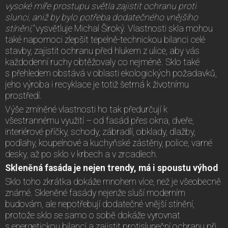
vysoké míře prostupu světla zajistit ochranu proti
slunci, aniž by bylo potřeba dodatečného vnějšího
stínění,“
vysvětluje Michal Široký. Vlastnosti skla mohou
také napomoci zlepšit tepelně-technickou bilanci celé
stavby, zajistit ochranu před hlukem z ulice, aby vás
každodenní ruchy obtěžovaly co nejméně. Sklo také
s přehledem obstává v oblasti ekologických požadavků,
jeho výroba i recyklace je totiž šetrná k životnímu
prostředí.
Výše zmíněné vlastnosti ho tak předurčují k
všestrannému využití – od fasád přes okna, dveře,
interiérové příčky, schody, zábradlí, obklady, dlažby,
podlahy, koupelnové a kuchyňské zástěny, police, varné
desky, až po sklo v krbech a v zrcadlech.
Skleněná fasáda je nejen trendy, má i spoustu výhod
Sklo toho zkrátka dokáže mnohem více, než je všeobecně
známé. Skleněné fasády nejenže sluší moderním
budovám, ale nepotřebují dodatečné vnější stínění,
protože sklo se samo o sobě dokáže vyrovnat
s energetickou bilancí a zajistit protisluneční ochranu při