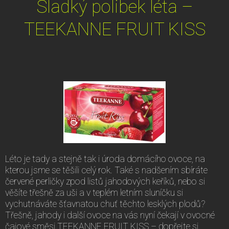
Sladký polibek léta –
TEEKANNE FRUIT KISS
Léto je tady a stejně tak i úroda domácího ovoce, na
kterou jsme se těšili celý rok. Také s nadšením sbíráte
červené perličky zpod listů jahodových keříků, nebo si
věšíte třešně za uši a v teplém letním sluníčku si
vychutnáváte šťavnatou chuť těchto lesklých plodů?
Třešně, jahody i další ovoce na vás nyní čekají v ovocné
čajové směsi TEEKANNE FRUIT KISS – dopřejte si