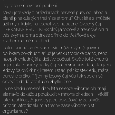
i vy toto letní ovocné políbení!
Mívali jste vždy o prázdninách červené pusy od jahod a
dlaně plné kulatých třešní ze stromu? Chuť léta si můžete
užít i nyní, kdykoli a kdekoli vás napadne. Ovocný čaj
TEEKANNE FRUIT KISS plný jahodové a třešňové chuti
vás svým aroma odnese přímo do třešňové aleje i
k záhonku plnému jahod.
Tato ovocná směs vás navíc může svým čajovým
polibkem povzbudit, ať už je venku tropické parno, nebo
naopak chladnější a deštivé počasí. Skvěle totiž chutná
nejen jako klasický horký čaj zalitý vroucí vodou, ale i jako
ledový čajový drink, kterému stačí pár kostek ledu, máta,
barevné brčko. Příjemný ledový čaj vás tak spolehlivě
osvěží a dodá vitalitu do zbytku dne.
Ty nejsladší červené dary léta nejenže výborně chutnají,
ale navíc dokážou povzbudit v mnoha ohledech – věděli
jste například, že jahody jsou považovány za skvělé
přírodní afrodiziakum a třešně zase výborně čistí
organismus?