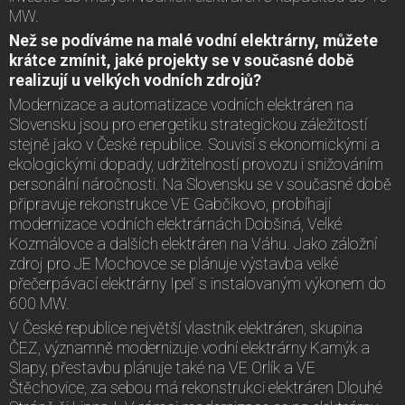
MW.
Než se podíváme na malé vodní elektrárny, můžete
krátce zmínit, jaké projekty se v současné době
realizují u velkých vodních zdrojů?
Modernizace a automatizace vodních elektráren na
Slovensku jsou pro energetiku strategickou záležitostí
stejně jako v České republice. Souvisí s ekonomickými a
ekologickými dopady, udržitelností provozu i snižováním
personální náročnosti. Na Slovensku se v současné době
připravuje rekonstrukce VE Gabčíkovo, probíhají
modernizace vodních elektrárnách Dobšiná, Velké
Kozmálovce a dalších elektráren na Váhu. Jako záložní
zdroj pro JE Mochovce se plánuje výstavba velké
přečerpávací elektrárny Ipeľ s instalovaným výkonem do
600 MW.
V České republice největší vlastník elektráren, skupina
ČEZ, významně modernizuje vodní elektrárny Kamýk a
Slapy, přestavbu plánuje také na VE Orlík a VE
Štěchovice, za sebou má rekonstrukci elektráren Dlouhé