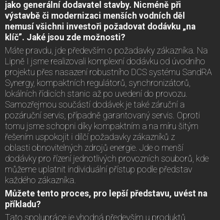
jako generální dodavatel stavby. Nicméně při
výstavbě či modernizaci menších vodních děl
nemusí všichni investoři požadovat dodávku „na
klíč”. Jaké jsou zde možnosti?
Máte pravdu, jde především o požadavky zákazníka. Na
Lipně I jsme realizovali komplexní dodávku od úvodního
projektu přes nasazení robustního DCS systému SandRA
Synergy, kompaktních regulátorů, synchronizátorů,
lokálních řídicích stanic až po uvedení do provozu.
Samozřejmou součástí dodávek je také záruční a
pozáruční servis, případně garantovaný servis. Oproti
tomu jsme schopni díky kompaktním a na míru šitým
řešením uspokojit i dílčí požadavky zákazníků z
oblasti obnovitelných zdrojů energie. Jde o menší
dodávky pro řízení jednotlivých provozních souborů, kde
můžeme uplatnit individuální přístup podle představ
každého zákazníka.
Můžete tento proces, pro lepší představu, uvést na
příkladu?
Tato spolupráce je vhodná především u produktů