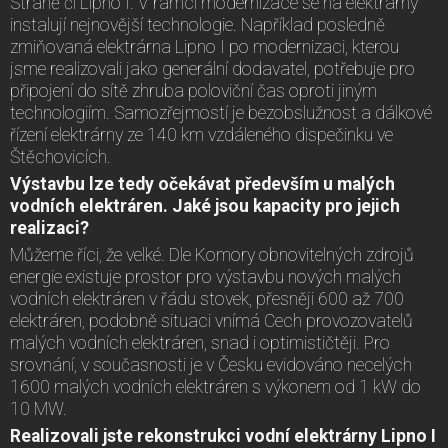
Stráně či Lipno I. V rámci modernizace se na elektrárny
instalují nejnovější technologie. Například posledně
zmiňovaná elektrárna Lipno I po modernizaci, kterou
jsme realizovali jako generální dodavatel, potřebuje pro
připojení do sítě zhruba poloviční čas oproti jiným
technologiím. Samozřejmostí je bezobslužnost a dálkové
řízení elektrárny ze 140 km vzdáleného dispečinku ve
Štěchovicích.
Výstavbu lze tedy očekávat především u malých
vodních elektráren. Jaké jsou kapacity pro jejich
realizaci?
Můžeme říci, že velké. Dle Komory obnovitelných zdrojů
energie existuje prostor pro výstavbu nových malých
vodních elektráren v řádu stovek, přesněji 600 až 700
elektráren, podobně situaci vnímá Cech provozovatelů
malých vodních elektráren, snad i optimističtěji. Pro
srovnání, v současnosti je v Česku evidováno necelých
1600 malých vodních elektráren s výkonem od 1 kW do
10 MW.
Realizovali jste rekonstrukci vodní elektrárny Lipno I