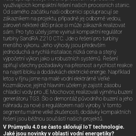
využívajících kompaktní řešení našich procesních stanic.
Od samého začátku naši odborníci spolupracují se
zákazníkem na projektu, případně jej odborně vedou,
zároveň některé dílčí práce si může zákazník realizovat
sám. Pro tyto účely jsme vyvinuli kompaktní regulátor
turbíny SandRA Z210 CTC. Jde o řešení pro turbíny
menšího výkonu. Jeho výhody jsou především
jednoduchá a rychlá instalace, nízká cena a stejný
výpočetní výkon jako u robustních systémů. Řešení
splňují všechny požadavky na přesnost a rychlost reakce
na najetí bloku a dodávkách elektrické energie. Například
letos v říjnu jsme na malé vodní elektrárně Veľké
Kozmálovce, jejímž hlavním účelem je zajistit zásobu
chladicí vody pro JE Mochovce, realizovali výměnu buzení
generátoru TG3. Šlo o demontáž původního buzení a jeho
náhradu za nové s regulátorem naší výroby. V tomto
segmentu máme velké zkušenosti, dodávky kompaktních
řešení jsou běžnou součástí našich projektů.
V Průmyslu 4.0 se často skloňují IoT technologie.
Jaké jsou novinky v oblasti vodní energetiky?