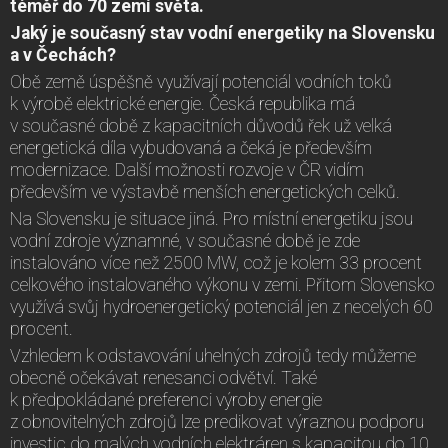
téměř do 70 zemí světa.
Jaký je současný stav vodní energetiky na Slovensku
a v Čechách?
Obě země úspěšně využívají potenciál vodních toků
k výrobě elektrické energie. Česká republika má
v současné době z kapacitních důvodů řek už velká
energetická díla vybudovaná a čeká je především
modernizace. Další možnosti rozvoje v ČR vidím
především ve výstavbě menších energetických celků.
Na Slovensku je situace jiná. Pro místní energetiku jsou
vodní zdroje významné, v současné době je zde
instalováno více než 2500 MW, což je kolem 33 procent
celkového instalovaného výkonu v zemi. Přitom Slovensko
využívá svůj hydroenergetický potenciál jen z necelých 60
procent.
Vzhledem k odstavování uhelných zdrojů tedy můžeme
obecně očekávat renesanci odvětví. Také
k předpokládané preferenci výroby energie
z obnovitelných zdrojů lze predikovat výraznou podporu
investic do malých vodních elektráren s kapacitou do 10