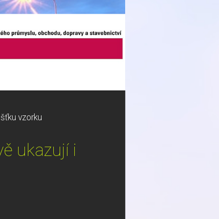
ušťku vzorku
 ukazují i