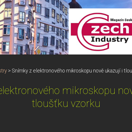
try
>
Snímky z elektronového mikroskopu nově ukazují i tlo
elektronového mikroskopu nově
tloušťku vzorku