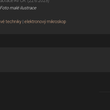
dotace AV ČR. (22.6.2023)
Foto malé ilustrace
ové techniky
|
elektronový mikroskop