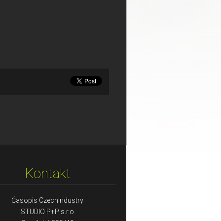
Kontakt
Časopis CzechIndustry
STUDIO P+P s.r.o