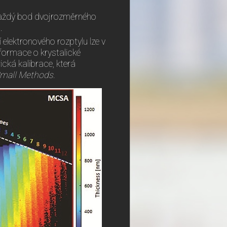
každý bod dvojrozměrného
.
elektronového rozptylu lze v
formace o krystalické
ická kalibrace, která
mall Methods
.