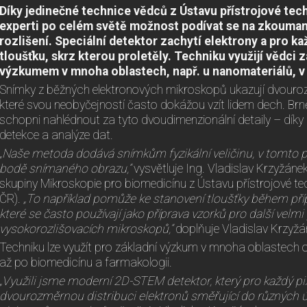
Díky jedinečné technice vědců z Ústavu přístrojové tech
experti po celém světě možnost podívat se na zkouma
rozlišení. Speciální detektor zachytí elektrony a pro ka
tloušťku, skrz kterou proletěly. Techniku využijí vědci 
výzkumem v mnoha oblastech, např. u nanomateriálů, v 
Snímky z běžných elektronových mikroskopů ukazují dvouroz
které svou neobyčejností často dokážou vzít lidem dech. Brně
schopni nahlédnout za tyto dvoudimenzionální detaily – dík
detekce a analýze dat.
„Naše metoda dodává snímkům fyzikální veličinu, v tomto 
bodě snímaného obrazu,“
vysvětluje Ing. Vladislav Krzyžánek
skupiny Mikroskopie pro biomedicínu z Ústavu přístrojové t
ČR).
„To například pomůže ke stanovení tloušťky během příp
které se často používají jako příprava vzorků pro další vel
vysokorozlišovacích mikroskopů,“
doplňuje Vladislav Krzyžá
Techniku lze využít pro základní výzkum v mnoha oblastech 
až po biomedicínu a farmakologii.
„Využili jsme moderní 2D-STEM detektor, který pro každý 
dvourozměrnou distribuci elektronů směřující do různých úh