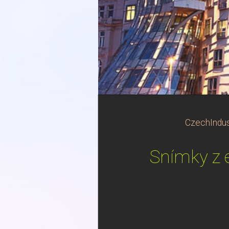
CzechIndus
Snímky z 