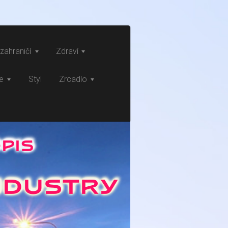
zahraničí
Zdraví
ce
Styl
Zrcadlo