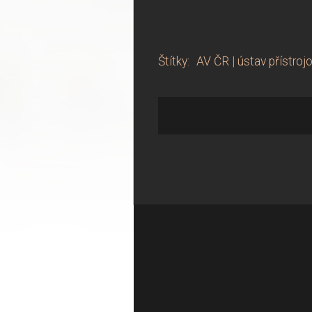
Štítky
:
AV ČR
|
ústav přístroj