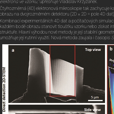
elektronů ve vzorku,“
upřesňuje Vladislav Krzyžánek.
Čtyřrozměrná (4D) elektronová mikroskopie tak zachycuje 
obrazu na dvojrozměrném detektoru (2D × 2D = pole 4D dat)
Kombinací experimentálních 4D dat a počítačových simulací 
každém bodě obrazu stanovit tloušťku vzorku nebo získat in
struktuře. Hlavní výhodou nové metody je její stabilní geometr
umožňuje její rutinní využití. Nová metoda zaujala i časopis
S