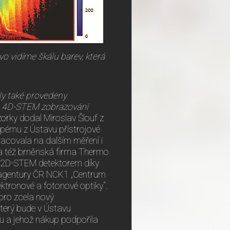
vo vidíme škálu barev, která
ly také provedeny
vé 4D-STEM zobrazování
orky dodal Miroslav Šlouf z
pému z Ústavu přístrojové
racovala na dalším měření i
ela též brněnská firma Thermo
 s 2D-STEM detektorem díky
é agentury ČR NCK1 „Centrum
ektronové a fotonové optiky“.
 pro zcela nový
terý bude v Ústavu
ku a jehož nákup podpořila