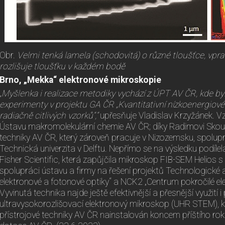
Obr.
Velmi tenká lamela (schodovitá) o různé tloušťce, vpra
rozlišuje tloušťku v každém bodě
Brno, „Mekka“ elektronové mikroskopie
„Myšlenka i realizace metodiky vychází z ÚPT AV ČR, kde by
experimenty v projektu GA ČR „Kvantitativní nízkoenergio
radiačně citlivých vzorků“,“
upřesňuje Vladislav Krzyžánek. Vz
Ústavu makromolekulární chemie AV ČR; díky Radimovi Skou
techniky AV ČR, který zároveň pracuje v Nizozemsku, spolup
Technická univerzita v Delftu. Nepřímo se na výsledku podíl
Fisher Scientific, která zapůjčila mikroskop FIB-SEM Helios
spolupráci ústavu a firmy na řešení projektů Technologick
elektronové a fotonové optiky“ a NCK2 „Centrum pokročilé el
Vyvinutá technika najde ještě efektivnější a přesnější využití i
ultravysokorozlišovací elektronový mikroskop (UHR STEM), k
přístrojové techniky AV ČR nainstalován koncem příštího ro