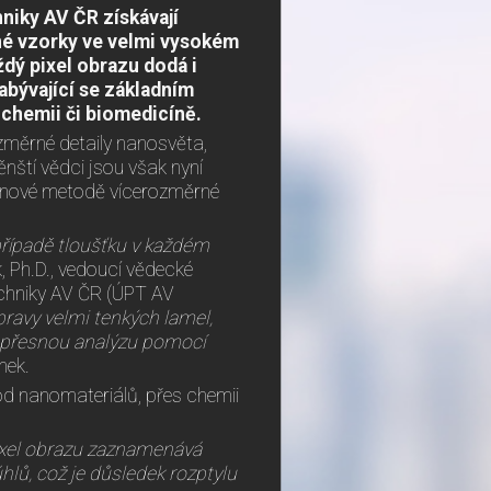
niky AV ČR získávají
né vzorky ve velmi vysokém
ždý pixel obrazu dodá i
zabývající se základním
chemii či biomedicíně.
měrné detaily nanosvěta,
nští vědci jsou však nyní
y nové metodě vícerozměrné
případě tloušťku v každém
, Ph.D., vedoucí vědecké
echniky AV ČR (ÚPT AV
ravy velmi tenkých lamel,
mi přesnou analýzu pomocí
nek.
od nanomateriálů, přes chemii
pixel obrazu zaznamenává
lů, což je důsledek rozptylu