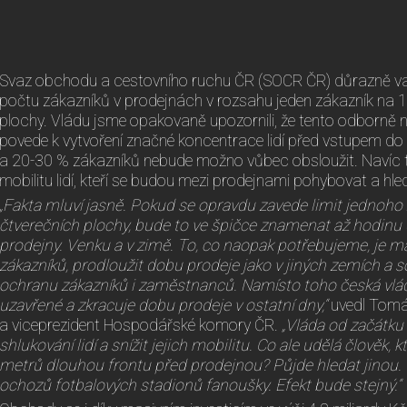
Svaz obchodu a cestovního ruchu ČR (SOCR ČR) důrazně va
počtu zákazníků v prodejnách v rozsahu jeden zákazník na 1
plochy. Vládu jsme opakovaně upozornili, že tento odborně n
povede k vytvoření značné koncentrace lidí před vstupem d
a 20-30 % zákazníků nebude možno vůbec obsloužit. Navíc t
mobilitu lidí, kteří se budou mezi prodejnami pohybovat a hle
„Fakta mluví jasně. Pokud se opravdu zavede limit jednoho
čtverečních plochy, bude to ve špičce znamenat až hodinu
prodejny. Venku a v zimě. To, co naopak potřebujeme, je m
zákazníků, prodloužit dobu prodeje jako v jiných zemích a 
ochranu zákazníků i zaměstnanců. Namísto toho česká vlád
uzavřené a zkracuje dobu prodeje v ostatní dny,“
uvedl Tomá
a viceprezident Hospodářské komory ČR.
„Vláda od začátku
shlukování lidí a snížit jejich mobilitu. Co ale udělá člověk, kt
metrů dlouhou frontu před prodejnou? Půjde hledat jinou. T
ochozů fotbalových stadionů fanoušky. Efekt bude stejný.“