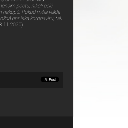
enším počtu, nikoli celé
vých nákupů. Pokud měla vláda
možná ohniska koronaviru, tak
13.11.2020)