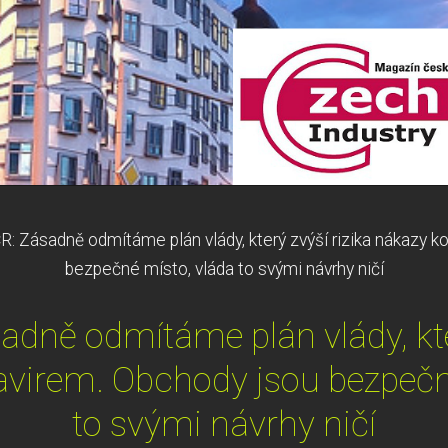
: Zásadně odmítáme plán vlády, který zvýší rizika nákazy k
bezpečné místo, vláda to svými návrhy ničí
dně odmítáme plán vlády, kter
virem. Obchody jsou bezpečn
to svými návrhy ničí