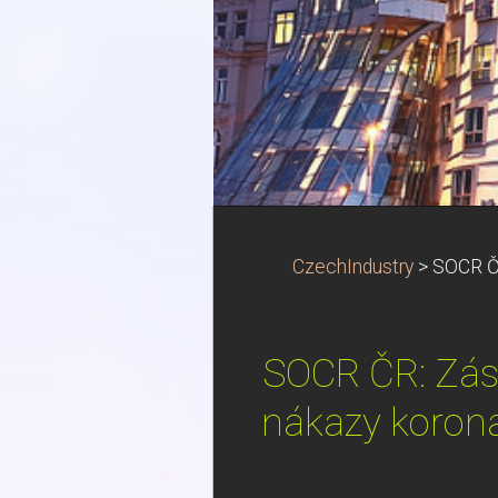
CzechIndustry
>
SOCR ČR
SOCR ČR: Zása
nákazy korona