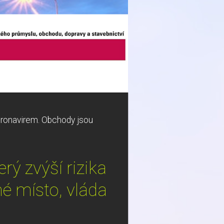
oronavirem. Obchody jsou
ý zvýší rizika
é místo, vláda