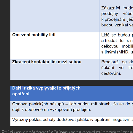
„Průzkum společnosti Nielsen jasně prokázal pozitivní změ