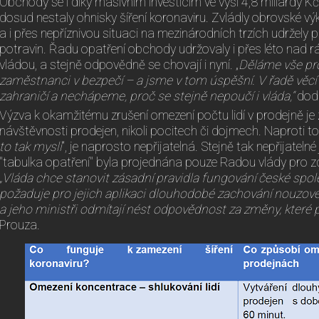
Obchody se i díky masivním investicím ve výši 4,8 miliardy K
dosud nestaly ohnisky šíření koronaviru. Zvládly obrovské vý
a i přes nepříznivou situaci na mezinárodních trzích udržely 
potravin. Řadu opatření obchody udržovaly i přes léto nad
vládou, a stejně odpovědně se chovají i nyní. „
Děláme vše pro 
zaměstnanci v bezpečí – a jsme v tom úspěšní. V řadě věcí 
zahraničí a nechápeme, proč se stejně nepoučí i vláda,“
dod
Výzva k okamžitému zrušení omezení počtu lidí v prodejně je
návštěvnosti prodejen, nikoli pocitech či dojmech. Naproti 
to tak myslí
", je naprosto nepřijatelná. Stejně tak nepřijatel
"tabulka opatření" byla projednána pouze Radou vlády pro zdra
„Vláda chce stanovit zásadní pravidla fungování české sp
požaduje pro jejich aplikaci dlouhodobé zachování nouzové
a jeho ministři odmítají nést odpovědnost za změny, které p
Prouza.