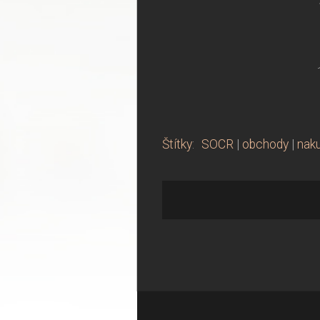
Štítky
:
SOCR
|
obchody
|
nak