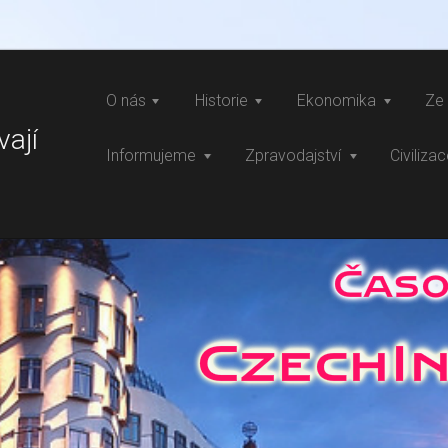
O nás
Historie
Ekonomika
Ze 
vají
Informujeme
Zpravodajství
Civiliza