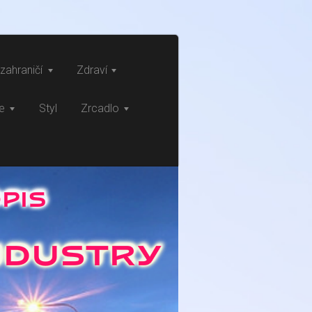
zahraničí
Zdraví
ce
Styl
Zrcadlo