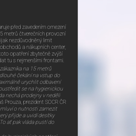
ruje před zavedením omezení
5 metrů čtverečních provozní
ijak nezdůvodněný limit
o obchodů a nákupních center,
oto opatření zbytečně zvýší
dat tu s nejmenšími frontami.
 zákazníka na 15 metrů
 dlouhé čekání na vstup do
aximálně urychlit odbavení
soustředit se na hygienickou
a nechá prodejny v neděli
š Prouza, prezident SOCR ČR
 mluví o nutnosti zamezit
erý přijde a uvidí desítky
o ať pak vláda pustí do