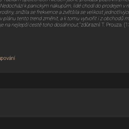
Nedochází k panickým nákupům, lidé chodí do prodejen v m
rodiny, snížila se frekvence a zvětšila se velikost jednotli
v plánu tento trend změnit, a k tomu vytvořit i z obchodů 
je na nejlepší cestě toho dosáhnout,“
zdůraznil T. Prouza. (
upování