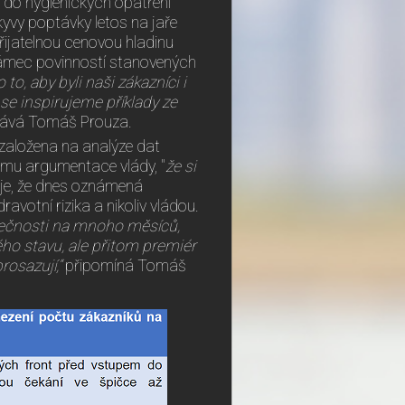
č do hygienických opatření
kyvy poptávky letos na jaře
přijatelnou cenovou hladinu
 rámec povinností stanovených
to, aby byli naši zákazníci i
se inspirujeme příklady ze
ává Tomáš Prouza.
 založena na analýze dat
tomu argumentace vlády, "
že si
né je, že dnes oznámená
votní rizika a nikoliv vládou.
olečnosti na mnoho měsíců,
ho stavu, ale přitom premiér
rosazují,“
připomíná Tomáš