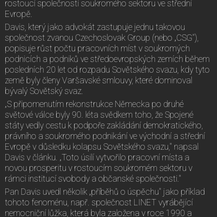
rostoucí společnosti soukromého sektoru ve střední
Evropě.
Davis, který jako advokát zastupuje jednu takovou
společnost zvanou Czechoslovak Group (nebo „CSG"),
popisuje růst počtu pracovních míst v soukromých
podnicích a podniků ve středoevropských zemích během
posledních 20 let od rozpadu Sovětského svazu, kdy tyto
země byly členy Varšavské smlouvy, které dominoval
bývalý Sovětský svaz.
„S připomenutím rekonstrukce Německa po druhé
světové válce byly 90. léta svědkem toho, že Spojené
státy vedly cestu k podpoře zakládání demokratického,
právního a soukromého podnikání ve východní a střední
Evropě v důsledku kolapsu Sovětského svazu," napsal
Davis v článku. „Toto úsilí vytvořilo pracovní místa a
novou prosperitu v rostoucím soukromém sektoru v
rámci institucí svobody a občanské společnosti."
Pan Davis uvedl několik „příběhů o úspěchu" jako příklad
tohoto fenoménu, např. společnost LINET vyrábějící
nemocniční lůžka, která byla založena v roce 1990 a