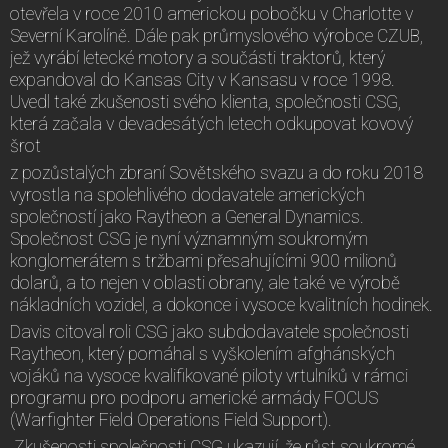
otevřela v roce 2010 americkou pobočku v Charlotte v
Severní Karolíně. Dále pak průmyslového výrobce CZUB,
jež vyrábí letecké motory a součásti traktorů, který
expandoval do Kansas City v Kansasu v roce 1998.
Uvedl také zkušenosti svého klienta, společnosti CSG,
která začala v devadesátých letech odkupovat kovový
šrot
z pozůstalých zbraní Sovětského svazu a do roku 2018
vyrostla na spolehlivého dodavatele amerických
společností jako Raytheon a General Dynamics.
Společnost CSG je nyní významným soukromým
konglomerátem s tržbami přesahujícími 900 milionů
dolarů, a to nejen v oblasti obrany, ale také ve výrobě
nákladních vozidel, a dokonce i vysoce kvalitních hodinek.
Davis citoval roli CSG jako subdodavatele společnosti
Raytheon, který pomáhal s vyškolením afghánských
vojáků na vysoce kvalifikované piloty vrtulníků v rámci
programu pro podporu americké armády FOCUS
(Warfighter Field Operations Field Support).
„Zkušenosti společnosti CSG ukazují, že růst soukromé