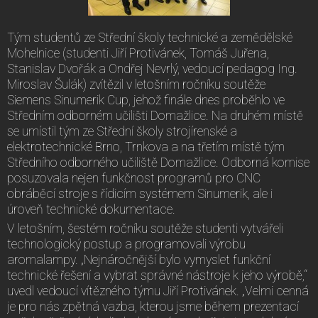
Tým studentů ze Střední školy technické a zemědělské
Mohelnice (studenti Jiří Protivánek, Tomáš Juřena,
Stanislav Dvořák a Ondřej Nevrlý, vedoucí pedagog Ing.
Miroslav Šulák) zvítězil v letošním ročníku soutěže
Siemens Sinumerik Cup, jehož finále dnes proběhlo ve
Středním odborném učilišti Domažlice. Na druhém místě
se umístil tým ze Střední školy strojírenské a
elektrotechnické Brno, Trnkova a na třetím místě tým
Středního odborného učiliště Domažlice. Odborná komise
posuzovala nejen funkčnost programů pro CNC
obráběcí stroje s řídicím systémem Sinumerik, ale i
úroveň technické dokumentace.
V letošním, šestém ročníku soutěže studenti vytvářeli
technologický postup a programovali výrobu
aromalampy. „Nejnáročnější bylo vymyslet funkční
technické řešení a vybrat správné nástroje k jeho výrobě,“
uvedl vedoucí vítězného týmu Jiří Protivánek. „Velmi cenná
je pro nás zpětná vazba, kterou jsme během prezentací