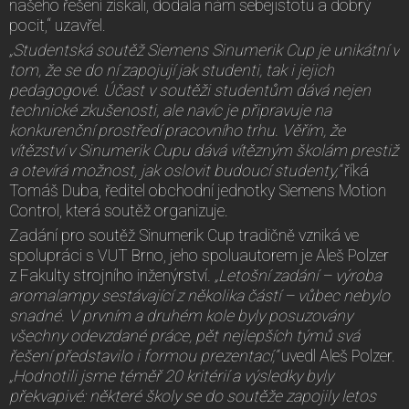
našeho řešení získali, dodala nám sebejistotu a dobrý
pocit,“ uzavřel.
„Studentská soutěž Siemens Sinumerik Cup je unikátní v
tom, že se do ní zapojují jak studenti, tak i jejich
pedagogové. Účast v soutěži studentům dává nejen
technické zkušenosti, ale navíc je připravuje na
konkurenční prostředí pracovního trhu. Věřím, že
vítězství v Sinumerik Cupu dává vítězným školám prestiž
a otevírá možnost, jak oslovit budoucí studenty,“
říká
Tomáš Duba, ředitel obchodní jednotky Siemens Motion
Control, která soutěž organizuje.
Zadání pro soutěž Sinumerik Cup tradičně vzniká ve
spolupráci s VUT Brno, jeho spoluautorem je Aleš Polzer
z Fakulty strojního inženýrství
. „Letošní zadání – výroba
aromalampy sestávající z několika částí – vůbec nebylo
snadné. V prvním a druhém kole byly posuzovány
všechny odevzdané práce, pět nejlepších týmů svá
řešení představilo i formou prezentací,“
uvedl Aleš Polzer.
„Hodnotili jsme téměř 20 kritérií a výsledky byly
překvapivé: některé školy se do soutěže zapojily letos