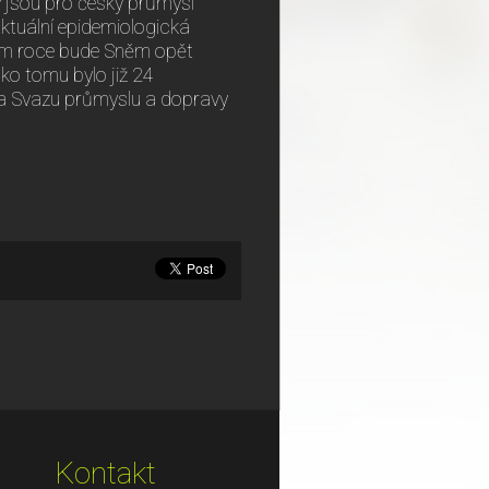
ly jsou pro český průmysl
Aktuální epidemiologická
štím roce bude Sněm opět
ako tomu bylo již 24
lka Svazu průmyslu a dopravy
Kontakt