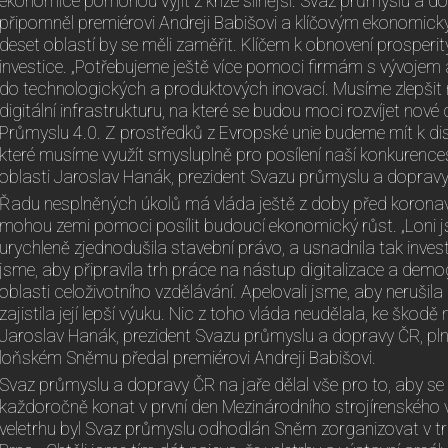
ekonomice pomohou vyjít z krize silnější. Svaz průmyslu a 
připomněl premiérovi Andreji Babišovi a klíčovým ekonomick
deset oblastí by se měli zaměřit. Klíčem k obnovení prosper
investice. „Potřebujeme ještě více pomoci firmám s vývojem a
do technologických a produktových inovací. Musíme zlepšit n
digitální infrastrukturu, na které se budou moci rozvíjet nové 
Průmyslu 4.0. Z prostředků z Evropské unie budeme mít k dis
které musíme využít smysluplně pro posílení naší konkurences
oblasti Jaroslav Hanák, prezident Svazu průmyslu a doprav
Řadu nesplněných úkolů má vláda ještě z doby před koronavi
mohou zemi pomoci posílit budoucí ekonomický růst. „Loni js
urychleně zjednodušila stavební právo, a usnadnila tak inve
jsme, aby připravila trh práce na nástup digitalizace a dem
oblasti celoživotního vzdělávání. Apelovali jsme, aby nerušil
zajistila její lepší výuku. Nic z toho vláda neudělala, ke škod
Jaroslav Hanák, prezident Svazu průmyslu a dopravy ČR, plně
loňském Sněmu předal premiérovi Andreji Babišovi.
Svaz průmyslu a dopravy ČR na jaře dělal vše pro to, aby se
každoročně konat v první den Mezinárodního strojírenského ve
veletrhu byl Svaz průmyslu odhodlán Sněm zorganizovat v t