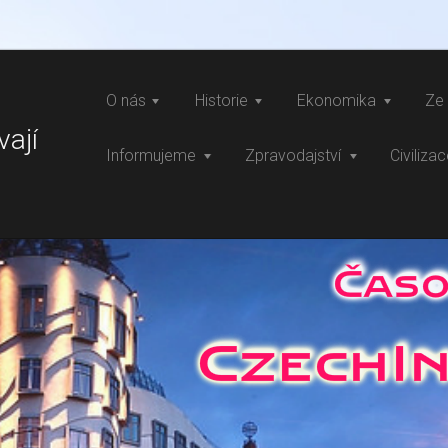
O nás
Historie
Ekonomika
Ze 
vají
Informujeme
Zpravodajství
Civiliza