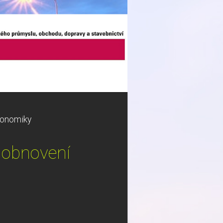
konomiky
 obnovení