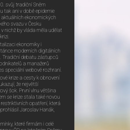
0. svůj tradiční Sněm
lu tak ani v době epidemie
 o aktuálních ekonomických
kého svazu v Česku
, v nichž by vláda měla udělat
izi.
alizaci ekonomiky i
tánce moderních digitálních
ně. Tradiční debatu zástupců
 podnikatelů a manažerů
es speciální webové rozhraní.
é krize a cesty k obnovení
azují, že největší
vý šok. První vlnu většina
em se krize stala také novou
 restriktivních opatření, která
 prohlásil Jaroslav Hanák,
mínky, které firmám i celé