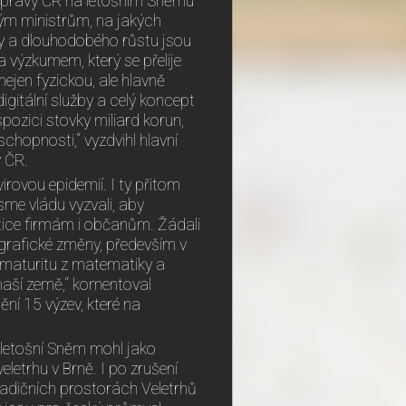
dopravy ČR na letošním Sněmu
ým ministrům, na jakých
ity a dlouhodobého růstu jsou
 výzkumem, který se přelije
ejen fyzickou, ale hlavně
digitální služby a celý koncept
pozici stovky miliard korun,
chopnosti,“ vyzdvihl hlavní
y ČR.
rovou epidemií. I ty přitom
me vládu vyzvali, aby
stice firmám i občanům. Žádali
ografické změny, především v
a maturitu z matematiky a
ě naší země,“ komentoval
ní 15 výzev, které na
 letošní Sněm mohl jako
letrhu v Brně. I po zrušení
radičních prostorách Veletrhů