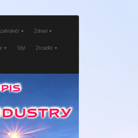
zahraničí
Zdraví
ce
Styl
Zrcadlo