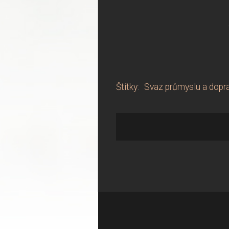
Štítky
:
Svaz průmyslu a dopr