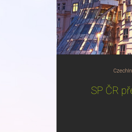
CzechIn
SP ČR př