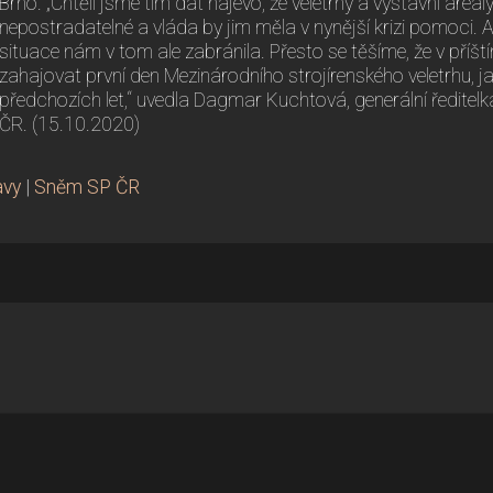
Brno. „Chtěli jsme tím dát najevo, že veletrhy a výstavní areá
nepostradatelné a vláda by jim měla v nynější krizi pomoci. 
situace nám v tom ale zabránila. Přesto se těšíme, že v pří
zahajovat první den Mezinárodního strojírenského veletrhu, j
předchozích let,“ uvedla Dagmar Kuchtová, generální ředite
ČR. (15.10.2020)
avy
|
Sněm SP ČR