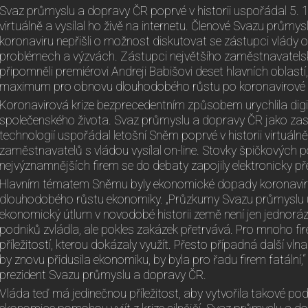
Svaz průmyslu a dopravy ČR poprvé v historii uspořádal 5. 1
virtuálně a vysílal ho živě na internetu. Členové Svazu průmys
koronaviru nepřišli o možnost diskutovat se zástupci vlády
problémech a výzvách. Zástupci největšího zaměstnavatels
připomněli premiérovi Andreji Babišovi deset hlavních oblastí
maximum pro obnovu dlouhodobého růstu po koronavirové kr
Koronavirová krize bezprecedentním způsobem urychlila digit
společenského života. Svaz průmyslu a dopravy ČR jako zas
technologií uspořádal letošní Sněm poprvé v historii virtuál
zaměstnavatelů s vládou vysílal on-line. Stovky špičkových
nejvýznamnějších firem se do debaty zapojily elektronicky př
Hlavním tématem Sněmu byly ekonomické dopady koronavirov
dlouhodobého růstu ekonomiky. „Průzkumy Svazu průmyslu uk
ekonomický útlum v novodobé historii země není jen jednorázo
podniků zvládla, ale pokles zakázek přetrvává. Pro mnoho fir
příležitostí, kterou dokázaly využít. Přesto případná další vlna
by znovu přidusila ekonomiku, by byla pro řadu firem fatální,“
prezident Svazu průmyslu a dopravy ČR.
Vláda teď má jedinečnou příležitost, aby vytvořila takové pod