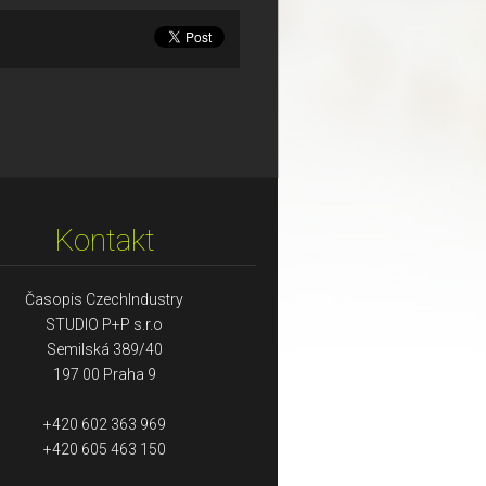
Kontakt
Časopis CzechIndustry
STUDIO P+P s.r.o
Semilská 389/40
197 00 Praha 9
+420 602 363 969
+420 605 463 150