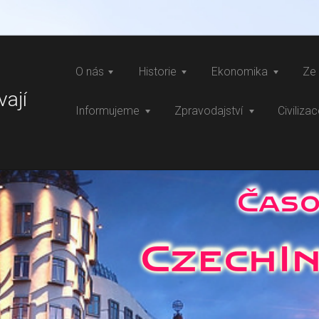
O nás
Historie
Ekonomika
Ze 
vají
Informujeme
Zpravodajství
Civiliza