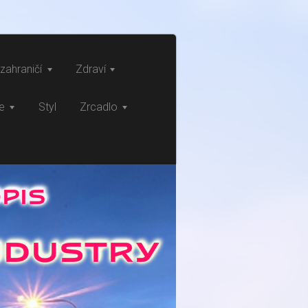
zahraničí
Zdraví
ce
Styl
Zrcadlo