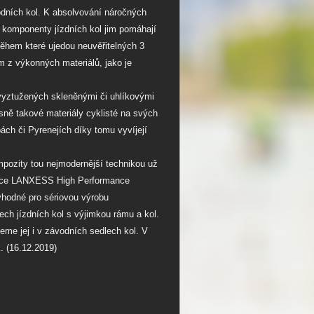
dních kol. K absolvování náročných
é komponenty jízdních kol jim pomáhají
ěhem které ujedou neuvěřitelných 3
m z výkonných materiálů, jako je
vyztužených skleněnými či uhlíkovými
esně takové materiály cyklisté na svých
pách či Pyrenejích díky tomu vyvíjejí
ompozity tou nejmodernější technikou už
notce LANXESS High Performance
vhodné pro sériovou výrobu
ech jízdních kol s výjimkou rámu a kol.
deme jej i v závodních sedlech kol. V
. (16.12.2019)