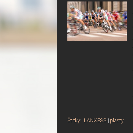
Štítky
:
LANXESS
|
plasty