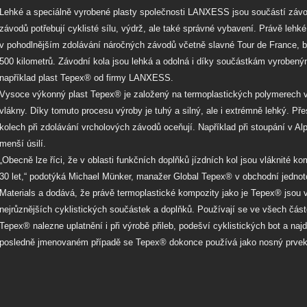
Lehké a speciálně vyrobené plasty společnosti LANXESS jsou součástí závo
závodů potřebují cyklisté sílu, výdrž, ale také správné vybavení. Právě lehk
v pohodlnějším zdolávání náročných závodů včetně slavné Tour de France, b
500 kilometrů. Závodní kola jsou lehká a odolná i díky součástkám vyrobený
například plast Tepex® od firmy LANXESS.
Vysoce výkonný plast Tepex® je založený na termoplastických polymerech 
vlákny. Díky tomuto procesu výroby je tuhý a silný, ale i extrémně lehký. Př
kolech při zdolávání vrcholových závodů oceňují. Například při stoupání v Al
menší úsilí.
„Obecně lze říci, že v oblasti funkčních doplňků jízdních kol jsou vláknité k
30 let,“ podotýká Michael Münker, manažer Global Tepex® v obchodní jed
Materials a dodává, že právě termoplastické kompozity jako je Tepex® jsou 
nejrůznějších cyklistických součástek a doplňků. Používají se ve všech část
Tepex® nalezne uplatnění i při výrobě přileb, podešví cyklistických bot a naj
posledně jmenovaném případě se Tepex® dokonce používá jako nosný prvek