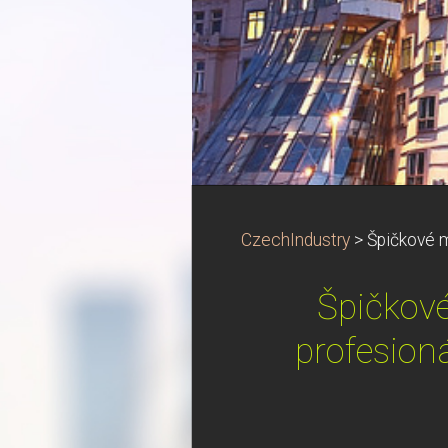
CzechIndustry
>
Špičkové m
Špičkové
profesioná