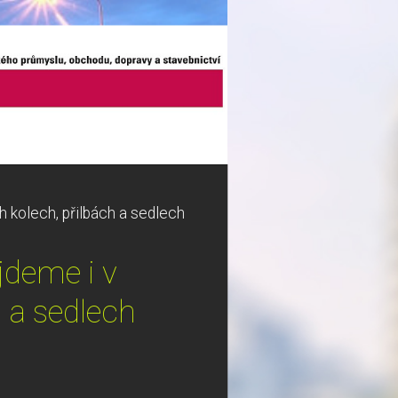
h kolech, přilbách a sedlech
jdeme i v
h a sedlech