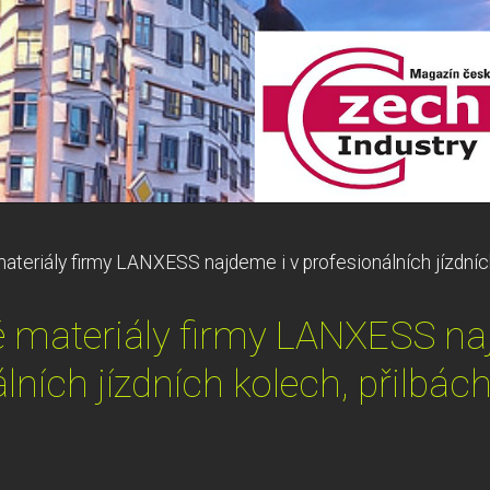
ateriály firmy LANXESS najdeme i v profesionálních jízdníc
 materiály firmy LANXESS na
lních jízdních kolech, přilbác