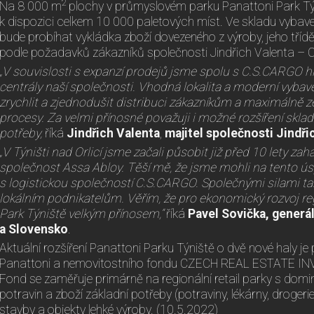
2
Na 8 000 m
plochy v průmyslovém parku Panattoni Park T
k dispozici celkem 10 000 paletových míst. Ve skladu vyba
bude probíhat vykládka zboží dovezeného z výroby, jeho tříděn
podle požadavků zákazníků společnosti Jindřich Valenta – 
„V souvislosti s expanzí prodejů jsme spolu s C.S.CARGO hle
centrály naší společnosti. Vhodná lokalita a moderní vyba
zrychlit a zjednodušit distribuci zákazníkům a maximálně ze
procesy. Za velmi přínosné považuji i možné rozšíření skla
potřeby,
říká
Jindřich Valenta
,
majitel společnosti
Jindři
„V Týništi nad Orlicí jsme začali působit již před 10 lety za
společnost Assa Abloy. Těší mě, že jsme mohli na tento ús
s logistickou společností C.S.CARGO. Společnými silami t
lokálním podnikatelům. Věřím, že pro ekonomický rozvoj re
Park Týniště velkým přínosem,“
říká
Pavel Sovička, generál
a Slovensko
.
Aktuální rozšíření Panattoni Parku Týniště o dvě nové haly 
Panattoni a nemovitostního fondu CZECH REAL ESTATE I
Fond se zaměřuje primárně na regionální retail parky s dom
potravin a zboží základní potřeby (potraviny, lékárny, drogeri
stavby a objekty lehké výroby. (10.5.2022)