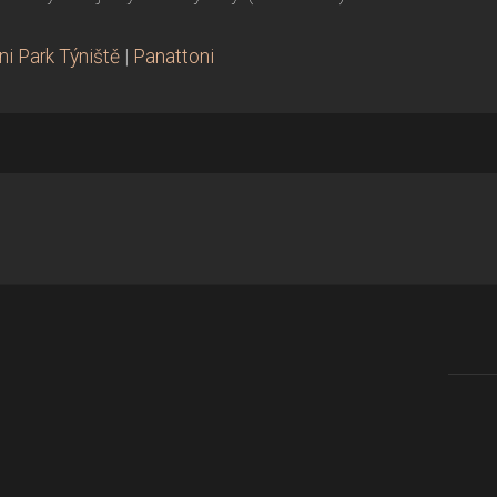
i Park Týniště
|
Panattoni