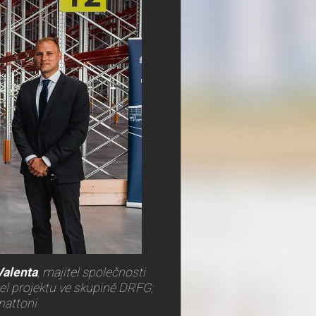
Valenta
, majitel společnosti
itel projektu ve skupině DRFG;
nattoni