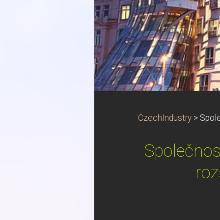
CzechIndustry
>
Spole
Společnos
roz