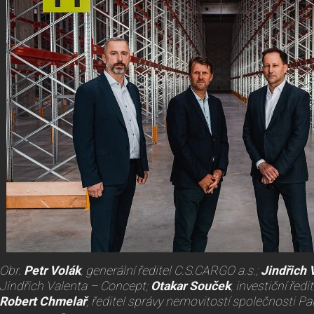
Obr.
Petr Volák
, generální ředitel C.S.CARGO a.s.;
Jindřich 
Jindřich Valenta – Concept;
Otakar Souček
, investiční řed
Robert Chmelař
, ředitel správy nemovitostí společnosti Pa