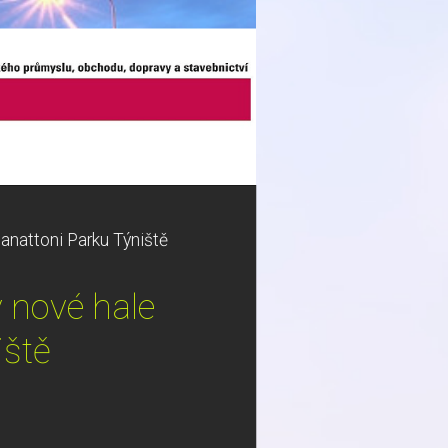
anattoni Parku Týniště
 nové hale
iště