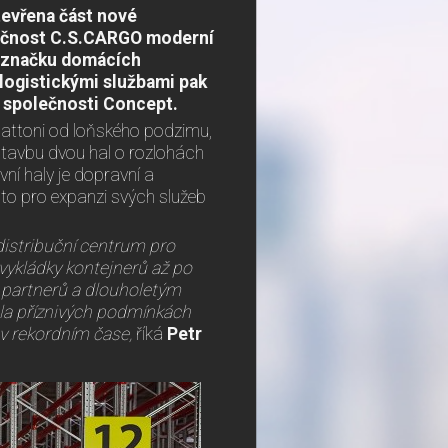
tevřena část nové
lečnost C.S.CARGO moderní
u značku domácích
logistickými službami pak
ků společnosti Concept.
anattoni od loňského podzimu,
stavbu dvou hal o rozlohách
ní haly je dopravní a
to pro expanzi svých služeb
distribuční centrum pro
 vykládky kontejnerů až po
 partnerů a dlouholetým
ela příznivých podmínkách
 v rekordním čase,
říká
Petr