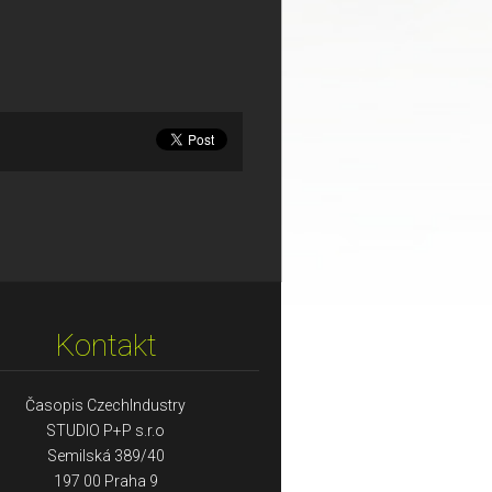
Kontakt
Časopis CzechIndustry
STUDIO P+P s.r.o
Semilská 389/40
197 00 Praha 9