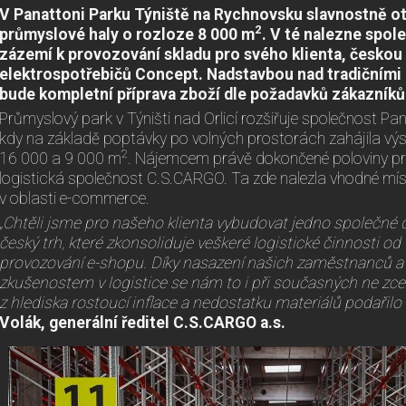
V Panattoni Parku Týniště na Rychnovsku slavnostně o
2
průmyslové haly o rozloze 8 000 m
. V té nalezne spo
zázemí k provozování skladu pro svého klienta, česko
elektrospotřebičů Concept. Nadstavbou nad tradičními 
bude kompletní příprava zboží dle požadavků zákazní
Průmyslový park v Týništi nad Orlicí rozšiřuje společnost P
kdy na základě poptávky po volných prostorách zahájila vý
2
16 000 a 9 000 m
. Nájemcem právě dokončené poloviny prv
logistická společnost C.S.CARGO. Ta zde nalezla vhodné mís
v oblasti e-commerce.
„Chtěli jsme pro našeho klienta vybudovat jedno společné 
český trh, které zkonsoliduje veškeré logistické činnosti od
provozování e-shopu. Díky nasazení našich zaměstnanců a
zkušenostem v logistice se nám to i při současných ne zc
z hlediska rostoucí inflace a nedostatku materiálů podařilo
Volák, generální ředitel C.S.CARGO a.s.