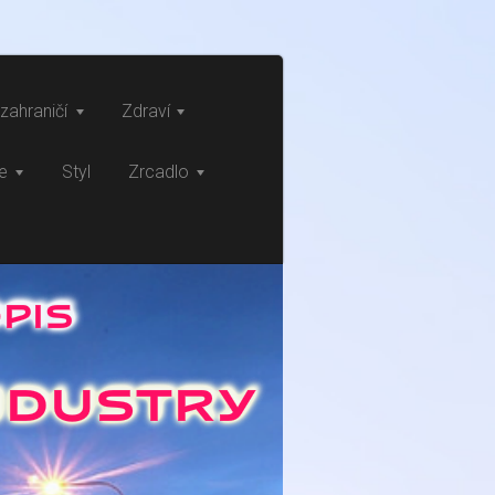
zahraničí
Zdraví
ce
Styl
Zrcadlo