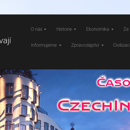
O nás
Historie
Ekonomika
Ze 
vají
Informujeme
Zpravodajství
Civiliza