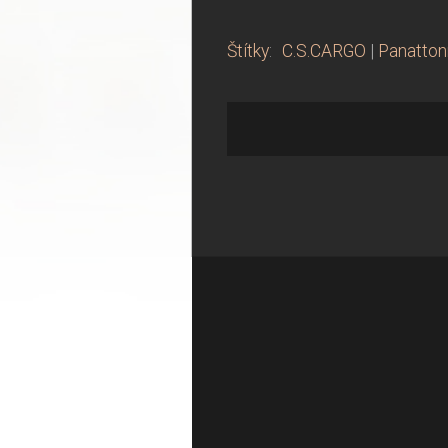
Štítky
:
C.S.CARGO
|
Panattonn