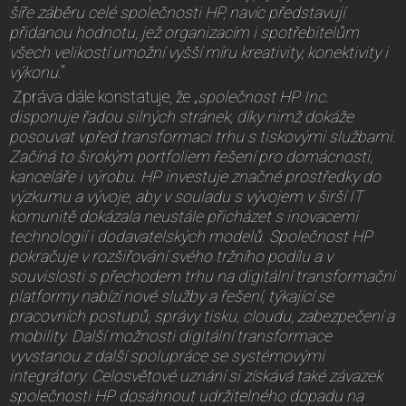
šíře záběru celé společnosti HP, navíc představují
přidanou hodnotu, jež organizacím i spotřebitelům
všech velikostí umožní vyšší míru kreativity, konektivity i
výkonu
.“
Zpráva dále konstatuje, že „
společnost HP Inc.
disponuje řadou silných stránek, díky nimž dokáže
posouvat vpřed transformaci trhu s tiskovými službami.
Začíná to širokým portfoliem řešení pro domácnosti,
kanceláře i výrobu. HP investuje značné prostředky do
výzkumu a vývoje, aby v souladu s vývojem v širší IT
komunitě dokázala neustále přicházet s inovacemi
technologií i dodavatelských modelů. Společnost HP
pokračuje v rozšiřování svého tržního podílu a v
souvislosti s přechodem trhu na digitální transformační
platformy nabízí nové služby a řešení, týkající se
pracovních postupů, správy tisku, cloudu, zabezpečení a
mobility. Další možnosti digitální transformace
vyvstanou z další spolupráce se systémovými
integrátory. Celosvětové uznání si získává také závazek
společnosti HP dosáhnout udržitelného dopadu na