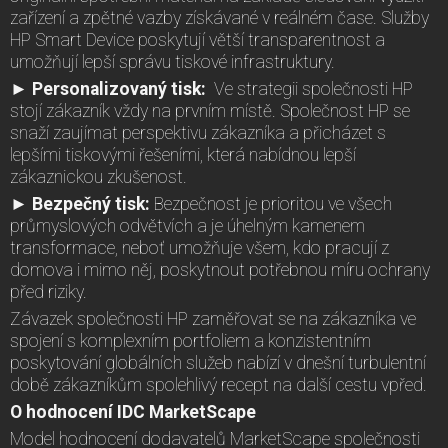
zařízení a zpětné vazby získávané v reálném čase. Služby
HP Smart Device poskytují větší transparentnost a
umožňují lepší správu tiskové infrastruktury.
► Personalizovaný tisk:
Ve strategii společnosti HP
stojí zákazník vždy na prvním místě. Společnost HP se
snaží zaujímat perspektivu zákazníka a přicházet s
lepšími tiskovými řešeními, která nabídnou lepší
zákaznickou zkušenost.
► Bezpečný tisk:
Bezpečnost je prioritou ve všech
průmyslových odvětvích a je úhelným kamenem
transformace, neboť umožňuje všem, kdo pracují z
domova i mimo něj, poskytnout potřebnou míru ochrany
před riziky.
Závazek společnosti HP zaměřovat se na zákazníka ve
spojení s komplexním portfoliem a konzistentním
poskytování globálních služeb nabízí v dnešní turbulentní
době zákazníkům spolehlivý recept na další cestu vpřed.
O hodnocení IDC MarketScape
Model hodnocení dodavatelů MarketScape společnosti