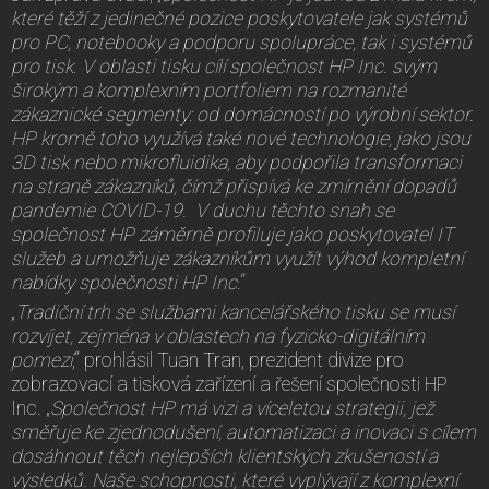
které těží z jedinečné pozice poskytovatele jak systémů
pro PC, notebooky a podporu spolupráce, tak i systémů
pro tisk. V oblasti tisku cílí společnost HP Inc. svým
širokým a komplexním portfoliem na rozmanité
zákaznické segmenty: od domácností po výrobní sektor.
HP kromě toho využívá také nové technologie, jako jsou
3D tisk nebo mikrofluidika, aby podpořila transformaci
na straně zákazníků, čímž přispívá ke zmírnění dopadů
pandemie COVID-19. V duchu těchto snah se
společnost HP záměrně profiluje jako poskytovatel IT
služeb a umožňuje zákazníkům využít výhod kompletní
nabídky společnosti HP Inc
.“
„
Tradiční trh se službami kancelářského tisku se musí
rozvíjet, zejména v oblastech na fyzicko-digitálním
pomezí
,“ prohlásil Tuan Tran, prezident divize pro
zobrazovací a tisková zařízení a řešení společnosti HP
Inc. „
Společnost HP má vizi a víceletou strategii, jež
směřuje ke zjednodušení, automatizaci a inovaci s cílem
dosáhnout těch nejlepších klientských zkušeností a
výsledků. Naše schopnosti, které vyplývají z komplexní