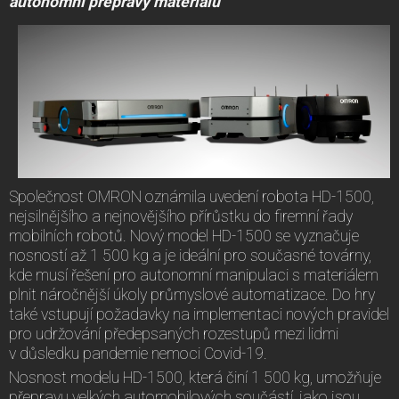
autonomní přepravy materiálu
Společnost OMRON oznámila uvedení robota HD-1500,
nejsilnějšího a nejnovějšího přírůstku do firemní řady
mobilních robotů. Nový model HD-1500 se vyznačuje
nosností až 1 500 kg a je ideální pro současné továrny,
kde musí řešení pro autonomní manipulaci s materiálem
plnit náročnější úkoly průmyslové automatizace. Do hry
také vstupují požadavky na implementaci nových pravidel
pro udržování předepsaných rozestupů mezi lidmi
v důsledku pandemie nemoci Covid-19.
Nosnost modelu HD-1500, která činí 1 500 kg, umožňuje
přepravu velkých automobilových součástí, jako jsou