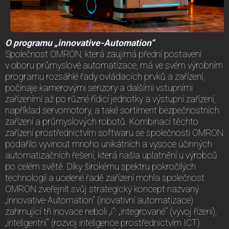
O programu „innovative-Automation“
Společnost OMRON, která zaujímá přední postavení
v oboru průmyslové automatizace, má ve svém výrobním
programu rozsáhlé řady ovládacích prvků a zařízení,
počínaje kamerovými senzory a dalšími vstupními
zařízeními až po různé řídicí jednotky a výstupní zařízení,
například servomotory, a také sortiment bezpečnostních
zařízení a průmyslových robotů. Kombinací těchto
zařízení prostřednictvím softwaru se společnosti OMRON
podařilo vyvinout mnoho unikátních a vysoce účinných
automatizačních řešení, která našla uplatnění u výrobců
po celém světě. Díky širokému spektru pokročilých
technologií a ucelené řadě zařízení mohla společnost
OMRON zveřejnit svůj strategický koncept nazvaný
„innovative-Automation“ (inovativní automatizace)
zahrnující tři inovace neboli „i“: „integrované“ (vývoj řízení),
„inteligentní“ (rozvoj inteligence prostřednictvím ICT)