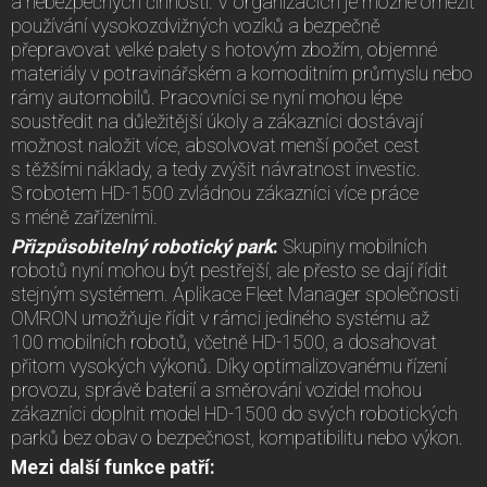
a nebezpečných činností. V organizacích je možné omezit
používání vysokozdvižných vozíků a bezpečně
přepravovat velké palety s hotovým zbožím, objemné
materiály v potravinářském a komoditním průmyslu nebo
rámy automobilů. Pracovníci se nyní mohou lépe
soustředit na důležitější úkoly a zákazníci dostávají
možnost naložit více, absolvovat menší počet cest
s těžšími náklady, a tedy zvýšit návratnost investic.
S robotem HD-1500 zvládnou zákazníci více práce
s méně zařízeními.
Přizpůsobitelný robotický park
:
Skupiny mobilních
robotů nyní mohou být pestřejší, ale přesto se dají řídit
stejným systémem. Aplikace Fleet Manager společnosti
OMRON umožňuje řídit v rámci jediného systému až
100 mobilních robotů, včetně HD-1500, a dosahovat
přitom vysokých výkonů. Díky optimalizovanému řízení
provozu, správě baterií a směrování vozidel mohou
zákazníci doplnit model HD-1500 do svých robotických
parků bez obav o bezpečnost, kompatibilitu nebo výkon.
Mezi další funkce patří: