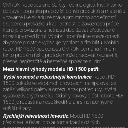
OMRON Robotics and Safety Technologies, Inc., k tomu
dodává: „Logistika pracovišť, pohyb produktů a materiálu
v továrně i ve skladu se stává pro mnoho společností
skutečnou překážkou kvůli četnosti a závažnosti práce,
která je provázána s nutností dodržovat předepsané
rozestupy mezi lidmi. Výrobní prostředí ve snaze omezit
zbytečné prostoje vyžaduje rychlost a flexibilitu. Mobilní
robot HD-1500 společnosti OMRON pomáhá firmám
tento problém řešit, protože může pracovat neúnavně,
přesně, nepřetržitě a bezpečně společně s lidmi.“
Mezi hlavní výhody modelu HD-1500 patří:
Vyšší nosnost a robustnější konstrukce
: Robot HD-
1500 dokáže ve výrobních provozech manipulovat se
zátěží velikosti palety a omezuje tak potřebu využívání
vysokozdvižných vozíků. Odolný kovový plášť robota HD-
1500 je robustní a nepoškodí ho ani silné neúmyslné
vnější nárazy.
Rychlejší návratnost investic
: Model HD-1500
představuje řešení pro automatizaci složitých