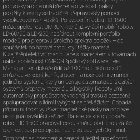
podvozky a objemná břemena o velikosti palety –
položky, které by se tradičně přepravovaly pomocí
vysokozdvižných vozíků. Po uvedení modelu HD-1500
může společnost OMRON, která již vyrábí mobilní roboty
LD-60/90 a LD-250, nabídnout komplexní portfolio
modelů pro přepravu širokého spektra položek – od
součástek po hotové produkty i těžký materiál.
K zajištění efektivní manipulace s materiálem v továrnách
nabízí společnost OMRON špičkový software Fleet
Manager. Ten dokáže řídit až 100 mobilních robotů
s různou velikostí, konfiguracemi a nosnostmi v rámci
jediného systému, který umožňuje automatizaci složitých
systémů přepravy materiálu a logistiky. Roboty umí
automaticky propočítat nejvhodnější trasu a bezpečně
spolupracovat s lidmi i vyhýbat se překážkám. Odpadá
přitom nutnost využívat magnetické pásky na podlaze
nebo jiná naváděcí zařízení. Baterie, se kterou dokáže
robot HD-1500 pracovat celou směnu pod plnou zátěží
a omezit tak prostoje, se nabije za pouhých 36 minut.
Tom Mathias, prezident a generální ředitel společnosti