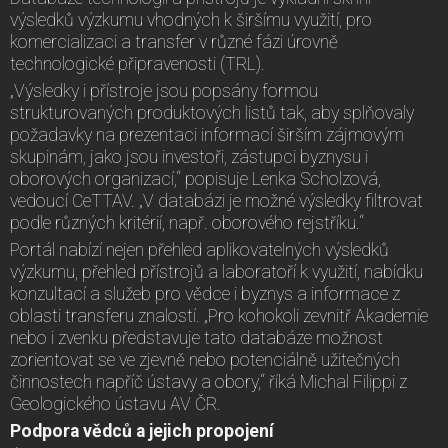
výsledků výzkumu vhodných k širšímu využití, pro
komercializaci a transfer v různé fázi úrovně
technologické připravenosti (TRL).
„Výsledky i přístroje jsou popsány formou
strukturovaných produktových listů tak, aby splňovaly
požadavky na prezentaci informací širším zájmovým
skupinám, jako jsou investoři, zástupci byznysu i
oborových organizací,“ popisuje Lenka Scholzová,
vedoucí CeTTAV. „V databázi je možné výsledky filtrovat
podle různých kritérií, např. oborového rejstříku.“
Portál nabízí nejen přehled aplikovatelných výsledků
výzkumu, přehled přístrojů a laboratoří k využití, nabídku
konzultací a služeb pro vědce i byznys a informace z
oblasti transferu znalostí. „Pro kohokoli zevnitř Akademie
nebo i zvenku představuje tato databáze možnost
zorientovat se ve zjevně nebo potenciálně užitečných
činnostech napříč ústavy a obory,“ říká Michal Filippi z
Geologického ústavu AV ČR.
Podpora vědců a jejich propojení