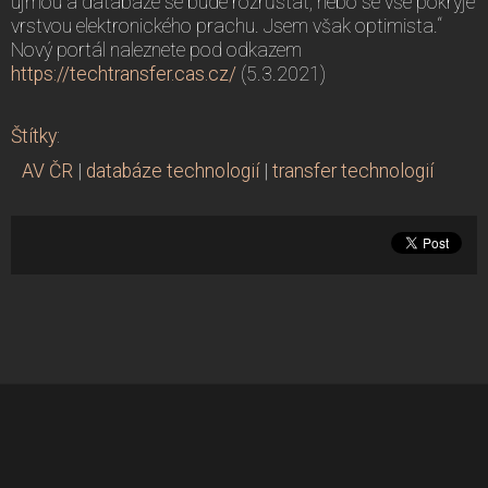
ujmou a databáze se bude rozrůstat, nebo se vše pokryje
vrstvou elektronického prachu. Jsem však optimista.“
Nový portál naleznete pod odkazem
https://techtransfer.cas.cz/
(5.3.2021)
Štítky
:
AV ČR
|
databáze technologií
|
transfer technologií