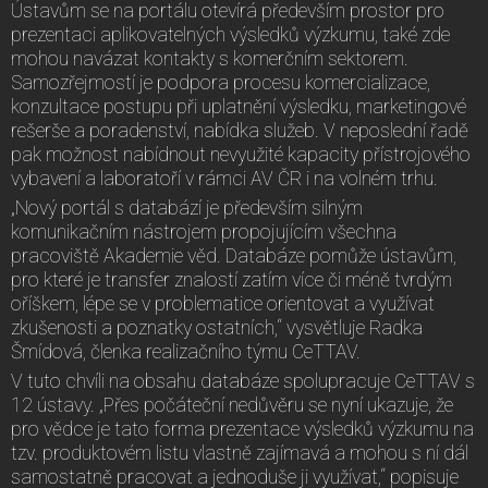
Ústavům se na portálu otevírá především prostor pro
prezentaci aplikovatelných výsledků výzkumu, také zde
mohou navázat kontakty s komerčním sektorem.
Samozřejmostí je podpora procesu komercializace,
konzultace postupu při uplatnění výsledku, marketingové
rešerše a poradenství, nabídka služeb. V neposlední řadě
pak možnost nabídnout nevyužité kapacity přístrojového
vybavení a laboratoří v rámci AV ČR i na volném trhu.
„Nový portál s databází je především silným
komunikačním nástrojem propojujícím všechna
pracoviště Akademie věd. Databáze pomůže ústavům,
pro které je transfer znalostí zatím více či méně tvrdým
oříškem, lépe se v problematice orientovat a využívat
zkušenosti a poznatky ostatních,“ vysvětluje Radka
Šmídová, členka realizačního týmu CeTTAV.
V tuto chvíli na obsahu databáze spolupracuje CeTTAV s
12 ústavy. „Přes počáteční nedůvěru se nyní ukazuje, že
pro vědce je tato forma prezentace výsledků výzkumu na
tzv. produktovém listu vlastně zajímavá a mohou s ní dál
samostatně pracovat a jednoduše ji využívat,“ popisuje