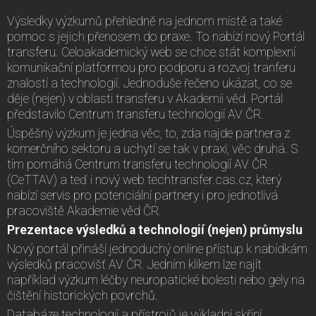
Výsledky výzkumů přehledně na jednom místě a také
pomoc s jejich přenosem do praxe. To nabízí nový Portál
transferu. Celoakademický web se chce stát komplexní
komunikační platformou pro podporu a rozvoj tranferu
znalostí a technologií. Jednoduše řečeno ukázat, co se
děje (nejen) v oblasti transferu v Akademii věd. Portál
představilo Centrum transferu technologií AV ČR.
Úspěšný výzkum je jedna věc, to, zda najde partnera z
komerčního sektoru a uchytí se tak v praxi, věc druhá. S
tím pomáhá Centrum transferu technologií AV ČR
(CeTTAV) a teď i nový web techtransfer.cas.cz, který
nabízí servis pro potenciální partnery i pro jednotlivá
pracoviště Akademie věd ČR.
Prezentace výsledků a technologií (nejen) průmyslu
Nový portál přináší jednoduchý online přístup k nabídkám
výsledků pracovišť AV ČR. Jedním klikem lze najít
například výzkum léčby neuropatické bolesti nebo gely na
čištění historických povrchů.
Databáze technologií a přístrojů je výkladní skříní