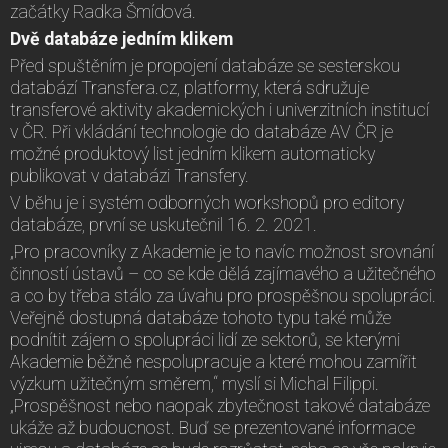
začátky Radka Šmídová.
Dvě databáze jedním klikem
Před spuštěním je propojení databáze se sesterskou
databází Transfera.cz, platformy, která sdružuje
transferové aktivity akademických i univerzitních institucí
v ČR. Při vkládání technologie do databáze AV ČR je
možné produktový list jedním klikem automaticky
publikovat v databázi Transfery.
V běhu je i systém odborných workshopů pro editory
databáze, první se uskutečnil 16. 2. 2021.
„Pro pracovníky z Akademie je to navíc možnost srovnání
činností ústavů – co se kde dělá zajímavého a užitečného
a co by třeba stálo za úvahu pro prospěšnou spolupráci.
Veřejně dostupná databáze tohoto typu také může
podnítit zájem o spolupráci lidí ze sektorů, se kterými
Akademie běžně nespolupracuje a které mohou zamířit
výzkum užitečným směrem,“ myslí si Michal Filippi.
„Prospěšnost nebo naopak zbytečnost takové databáze
ukáže až budoucnost. Buď se prezentované informace