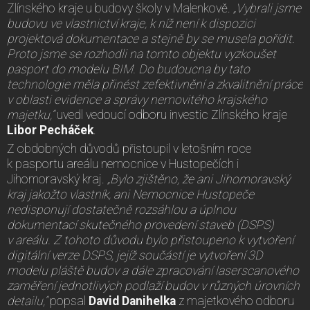
Zlínského kraje u budovy školy v Malenkově.
„Vybrali jsme
budovu ve vlastnictví kraje, k níž není k dispozici
projektová dokumentace a stejně by se musela pořídit.
Proto jsme se rozhodli na tomto objektu vyzkoušet
pasport do modelu BIM. Do budoucna by tato
technologie měla přinést zefektivnění a zkvalitnění práce
v oblasti evidence a správy nemovitého krajského
majetku,“
uvedl vedoucí odboru investic Zlínského kraje
Libor Pecháček
.
Z obdobných důvodů přistoupil v letošním roce
k pasportu areálu nemocnice v Hustopečích i
Jihomoravský kraj.
„Bylo zjištěno, že ani Jihomoravský
kraj jakožto vlastník, ani Nemocnice Hustopeče
nedisponují dostatečně rozsáhlou a úplnou
dokumentací skutečného provedení staveb (DSPS)
v areálu. Z tohoto důvodu bylo přistoupeno k vytvoření
digitální verze DSPS, jejíž součástí je vytvoření 3D
modelu pláště budov a dále zpracování laserscanového
zaměření jednotlivých podlaží budov v různých úrovních
detailu,“
popsal
David Danihelka
z majetkového odboru