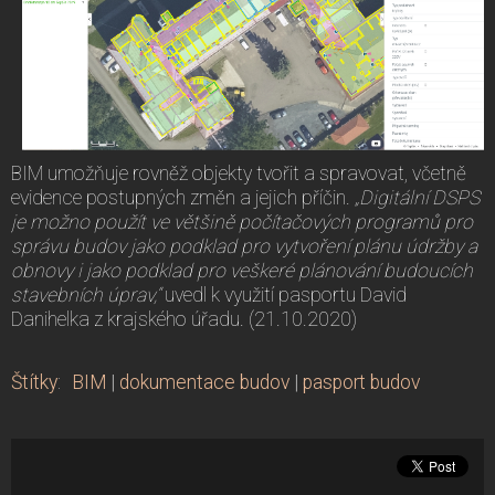
BIM umožňuje rovněž objekty tvořit a spravovat, včetně
evidence postupných změn a jejich příčin.
„Digitální DSPS
je možno použít ve většině počítačových programů pro
správu budov jako podklad pro vytvoření plánu údržby a
obnovy i jako podklad pro veškeré plánování budoucích
stavebních úprav,“
uvedl k využití pasportu David
Danihelka z krajského úřadu. (21.10.2020)
Štítky
:
BIM
|
dokumentace budov
|
pasport budov