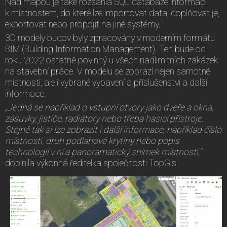
Nad mapou je také rozsáhlá SQL databáze informací
k místnostem, do které lze importovat data, doplňovat je,
exportovat nebo propojit na jiné systémy.
3D modely budov byly zpracovány v moderním formátu
BIM (Building Information Management). Ten bude od
roku 2022 ostatně povinný u všech nadlimitních zakázek
na stavební práce. V modelu se zobrazí nejen samotné
místnosti, ale i vybrané vybavení a příslušenství a další
informace.
„Jedná se například o vstupní otvory jako dveře a okna,
zásuvky, jističe, radiátory nebo třeba hasicí přístroje.
Stejně tak si lze zobrazit i další informace, například číslo
místnosti, druh podlahové krytiny nebo popis
technologií v ní a panoramatický snímek místnosti,“
doplnila výkonná ředitelka společnosti TopGis.