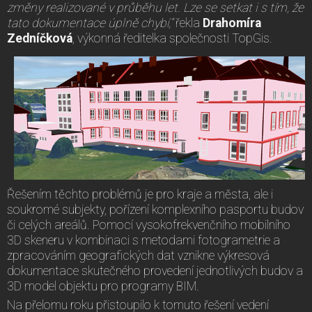
změny realizované v průběhu let. Lze se setkat i s tím, že
tato dokumentace úplně chybí,“
řekla
Drahomíra
Zedníčková
, výkonná ředitelka společnosti TopGis.
Řešením těchto problémů je pro kraje a města, ale i
soukromé subjekty, pořízení komplexního pasportu budov
či celých areálů. Pomocí vysokofrekvenčního mobilního
3D skeneru v kombinaci s metodami fotogrametrie a
zpracováním geografických dat vznikne výkresová
dokumentace skutečného provedení jednotlivých budov a
3D model objektu pro programy BIM.
Na přelomu roku přistoupilo k tomuto řešení vedení