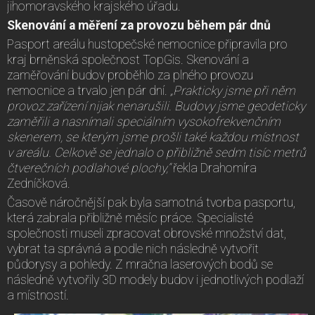
jihomoravského krajského úřadu.
Skenování a měření za provozu během pár dnů
Pasport areálu hustopečské nemocnice připravila pro
kraj brněnská společnost TopGis. Skenování a
zaměřování budov proběhlo za plného provozu
nemocnice a trvalo jen pár dní.
„Prakticky jsme při něm
provoz zařízení nijak nenarušili. Budovy jsme geodeticky
zaměřili a nasnímali speciálním vysokofrekvenčním
skenerem, se kterým jsme prošli také každou místnost
v areálu. Celkově se jednalo o přibližně sedm tisíc metrů
čtverečních podlahové plochy,“
řekla Drahomíra
Zedníčková.
Časově náročnější pak byla samotná tvorba pasportu,
která zabrala přibližně měsíc práce. Specialisté
společnosti museli zpracovat obrovské množství dat,
vybrat ta správná a podle nich následně vytvořit
půdorysy a pohledy. Z mračna laserových bodů se
následně vytvořily 3D modely budov i jednotlivých podlaží
a místností.