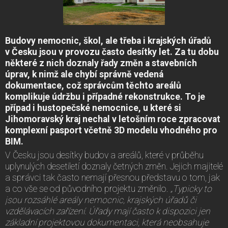
Budovy nemocnic, škol, ale třeba i krajských úřadů
v Česku jsou v provozu často desítky let. Za tu dobu
některé z nich doznaly řady změn a stavebních
úprav, k nimž ale chybí správně vedená
dokumentace, což správcům těchto areálů
komplikuje údržbu i případné rekonstrukce. To je
případ i hustopečské nemocnice, u které si
Jihomoravský kraj nechal v letošním roce zpracovat
komplexní pasport včetně 3D modelu vhodného pro
BIM.
V Česku jsou desítky budov a areálů, které v průběhu
uplynulých desetiletí doznaly četných změn. Jejich majitelé
a správci tak často nemají přesnou představu o tom, jak
a co vše se od původního projektu změnilo.
„Typicky to
jsou rozsáhlé areály nemocnic, krajských úřadů či
vzdělávacích zařízení. Úřady mají často k dispozici jen
základní projektovou dokumentaci, která neobsahuje