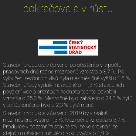
pokračovala v růstu
Stavební produkce v červenci po očištění o vliv počtu
pracovních dnů reálně meziročně vzrostla o 3,7 %. Po
vyloučení sezónních vlivů byla meziměsíčně vyšší o 1,5 %.
Stavební úřady vydaly meziročně o 11,2 % stavebních
povolení více a orientační hodnota těchto povolení
vzrostla o 25,0 %. Meziročně bylo zahájeno o 24,3 % bytů
více. Dokončeno bylo o 2,3 % bytů méně.
Stavební produkce v červenci 2019 byla reálně
meziměsíčně vyšší o 1,5 %. Meziročně vzrostla o 3,7 %.
Produkce v pozemním stavitelství se ve srovnání se
stejným měsícem minulého roku zvýšila o 1,9 %