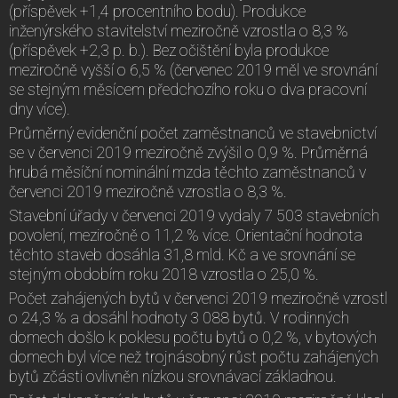
(příspěvek +1,4 procentního bodu). Produkce
inženýrského stavitelství meziročně vzrostla o 8,3 %
(příspěvek +2,3 p. b.). Bez očištění byla produkce
meziročně vyšší o 6,5 % (červenec 2019 měl ve srovnání
se stejným měsícem předchozího roku o dva pracovní
dny více).
Průměrný evidenční počet zaměstnanců ve stavebnictví
se v červenci 2019 meziročně zvýšil o 0,9 %. Průměrná
hrubá měsíční nominální mzda těchto zaměstnanců v
červenci 2019 meziročně vzrostla o 8,3 %.
Stavební úřady v červenci 2019 vydaly 7 503 stavebních
povolení, meziročně o 11,2 % více. Orientační hodnota
těchto staveb dosáhla 31,8 mld. Kč a ve srovnání se
stejným obdobím roku 2018 vzrostla o 25,0 %.
Počet zahájených bytů v červenci 2019 meziročně vzrostl
o 24,3 % a dosáhl hodnoty 3 088 bytů. V rodinných
domech došlo k poklesu počtu bytů o 0,2 %, v bytových
domech byl více než trojnásobný růst počtu zahájených
bytů zčásti ovlivněn nízkou srovnávací základnou.