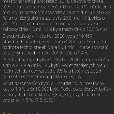
meziročně tento počet klesl o 3,0 %. Celková hodnota
těchto zakázek se meziročně snížila o 13,0 % a činila 50,3
mld. Kč, na pozemním stavitelství 24,3 mld. Kč (růst o 3,3
%) a na inženýrském stavitelství 26,0 mld. Kč (pokles o
24,1 %). Průměrná hodnota nově uzavřené stavební
zakázky činila 4,0 mil. Kč a byla meziročně o 10,3 % nižší.
Stavební úřady v 1. čtvrtletí 2020 vydaly 19 469
stavebních povolení, meziročně o 0,3 % více. Orientační
hodnota těchto staveb činila 90,4 mld. Kč a ve srovnání
se stejným obdobím roku 2019 klesla o 1,4 %.
Počet zahájených bytů v 1. čtvrtletí 2020 se meziročně se
snížil o 4,5 % a činil 9 140 bytů. Počet zahájených bytů v
rodinných domech vzrostl o 9,5 %, u bytů v bytových
domech byl zaznamenán pokles o 13,1 %.
Počet dokončených bytů v 1. čtvrtletí 2020 meziročně
klesl o 1,3 % a činil 8 000 bytů. Počet dokončených bytů v
rodinných domech klesl o 3,3 %, v bytových domech
vzrostl o 14,5 %. (7.5.2020)