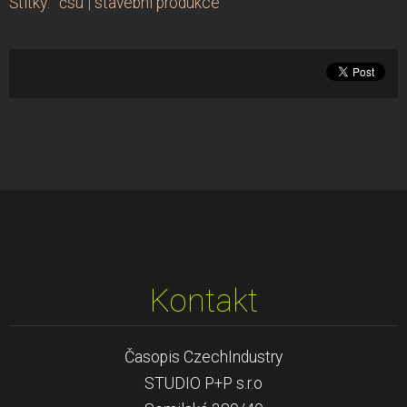
Štítky
:
čsú
|
stavební produkce
Kontakt
Časopis CzechIndustry
STUDIO P+P s.r.o