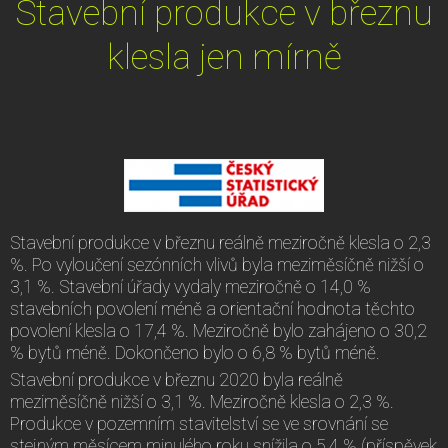
Stavební produkce v březnu
klesla jen mírně
Stavební produkce v březnu reálně meziročně klesla o 2,3
%. Po vyloučení sezónních vlivů byla meziměsíčně nižší o
3,1 %. Stavební úřady vydaly meziročně o 14,0 %
stavebních povolení méně a orientační hodnota těchto
povolení klesla o 17,4 %. Meziročně bylo zahájeno o 30,2
% bytů méně. Dokončeno bylo o 6,8 % bytů méně.
Stavební produkce v březnu 2020 byla reálně
meziměsíčně nižší o 3,1 %. Meziročně klesla o 2,3 %.
Produkce v pozemním stavitelství se ve srovnání se
stejným měsícem minulého roku snížila o 5,4 % (příspěvek