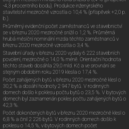
-4,3 procentního bodu). Produkce inženýrského
stavitelství meziročně vzrostla o 10,4 % (příspěvek +2,0 p.
b.).
Průměrný evidenční počet zaměstnanců ve stavebnictví
se v březnu 2020 meziročně snížil o 1,2 %. Průměrná
hrubá měsíční nominální mzda těchto zaměstnanců v
březnu 2020 meziročně vzrostla o 3,4 %.
Stavební úřady v březnu 2020 vydaly 6 222 stavebních
povolení, meziročně o 14,0 % méně. Orientační hodnota
těchto staveb dosáhla 29,0 mld. Kč a ve srovnání se
stejným obdobím roku 2019 klesla o 17,4 %.
Počet zahájených bytů v březnu 2020 meziročně klesl o
30,2 % a dosáhl hodnoty 2 947 bytů. V rodinných
domech došlo k poklesu počtu bytů o 23,5 %. V bytových
domech byl zaznamenán pokles počtu zahájených bytů o
42,3 %.
Počet dokončených bytů v březnu 2020 meziročně klesl o
6,8 % a činil 2 226 bytů. V rodinných domech došlo k
poklesu o 14,5 %, v bytových domech počet