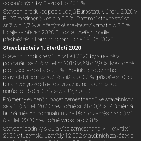
dokončených bytů vzrostl o 20,1 %.
Stavební produkce podle údajů Eurostatu v únoru 2020 v
EU27 meziročně klesla o 0,9 %. Pozemní stavitelství se
snížilo o 1,7 % a inženýrské stavitelství vzrostlo o 3,5 %.
Údaje za březen 2020 Eurostat zveřejní podle
předběžného harmonogramu dne 19. 05. 2020.
Stavebnictví v 1. čtvrtletí 2020
Stavební produkce v 1. čtvrtletí 2020 byla reálně v
porovnání se 4. čtvrtletím 2019 vyšší o 2,9 %. Meziročně
produkce vzrostla o 2,3 %. Produkce pozemního
stavitelství se meziročně snížila o 0,7 % (příspěvek -0,5 p.
b.) a inženýrské stavitelství zaznamenalo meziroční
nárůst o 15,8 % (příspěvek +2,8 p. b.).
Průměrný evidenční počet zaměstnanců ve stavebnictví
se v 1. čtvrtletí 2020 meziročně snížil o 0,2 %. Průměrná
hrubá měsíční nominální mzda těchto zaměstnanců v 1.
čtvrtletí 2020 meziročně vzrostla o 6,8 %.
Stavební podniky s 50 a více zaměstnanci v 1. čtvrtletí
2020 v tuzemsku uzavřely 12 592 stavebních zakázek a