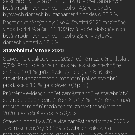
se snížil o 15,1 % a činil 8 101 bytů. Počet zahájených
bytů v rodinných domech klesl o 14,2 %, u bytů v
bytových domech byl zaznamenán pokles o 30,3 %.
Počet dokončených bytů ve 4. čtvrtletí 2020 meziročně
vzrostl o 4,4 % a činil 11 132 bytů. Počet dokončených
bytů v rodinných domech klesl o 2,2 %, v bytových
domech vzrostl o 18,6 %.
Stavebnictví v roce 2020
Stavební produkce v roce 2020 reálně meziročně klesla o
7,7 %. Produkce pozemního stavitelství se meziročně
snížila o 10,1 % (příspěvek -7,4 p. b.) a inženýrské
stavitelství zaznamenalo meziroční pokles stavební
produkce o 1,0 % (příspěvek -0,3 p. b.).
Průměrný evidenční počet zaměstnanců ve stavebnictví
se v roce 2020 meziročně snížil o 1,4 %. Průměrná hrubá
měsíční nominální mzda těchto zaměstnanců v roce
2020 meziročně vzrostla o 3,5 %.
Stavební podniky s 50 a více zaměstnanci v roce 2020 v
tuzemsku uzavřely 63 159 stavebních zakázek a
meziročně tento počet vzrostl o 1,0 %. Celková hodnota