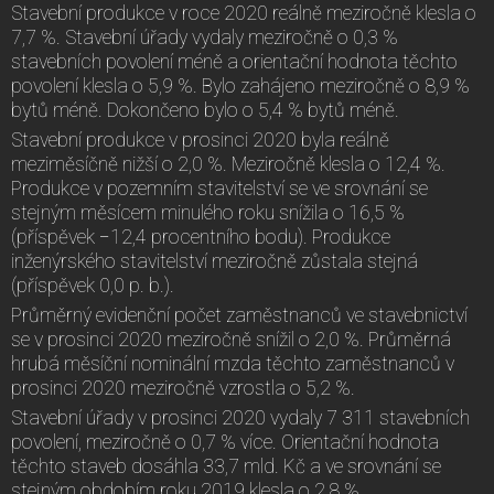
Stavební produkce v roce 2020 reálně meziročně klesla o
7,7 %. Stavební úřady vydaly meziročně o 0,3 %
stavebních povolení méně a orientační hodnota těchto
povolení klesla o 5,9 %. Bylo zahájeno meziročně o 8,9 %
bytů méně. Dokončeno bylo o 5,4 % bytů méně.
Stavební produkce v prosinci 2020 byla reálně
meziměsíčně nižší o 2,0 %. Meziročně klesla o 12,4 %.
Produkce v pozemním stavitelství se ve srovnání se
stejným měsícem minulého roku snížila o 16,5 %
(příspěvek −12,4 procentního bodu). Produkce
inženýrského stavitelství meziročně zůstala stejná
(příspěvek 0,0 p. b.).
Průměrný evidenční počet zaměstnanců ve stavebnictví
se v prosinci 2020 meziročně snížil o 2,0 %. Průměrná
hrubá měsíční nominální mzda těchto zaměstnanců v
prosinci 2020 meziročně vzrostla o 5,2 %.
Stavební úřady v prosinci 2020 vydaly 7 311 stavebních
povolení, meziročně o 0,7 % více. Orientační hodnota
těchto staveb dosáhla 33,7 mld. Kč a ve srovnání se
stejným obdobím roku 2019 klesla o 2,8 %.