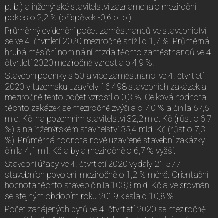
p. b.) a inženýrské stavitelství zaznamenalo meziroční
pokles o 2,2 % (příspěvek -0,6 p. b.).
Průměrný evidenční počet zaměstnanců ve stavebnictví
se ve 4. čtvrtletí 2020 meziročně snížil o 1,7 %. Průměrná
hrubá měsíční nominální mzda těchto zaměstnanců ve 4.
čtvrtletí 2020 meziročně vzrostla o 4,9 %.
Stavební podniky s 50 a více zaměstnanci ve 4. čtvrtletí
2020 v tuzemsku uzavřely 16 498 stavebních zakázek a
meziročně tento počet vzrostl o 0,3 %. Celková hodnota
těchto zakázek se meziročně zvýšila o 7,0 % a činila 67,6
mld. Kč, na pozemním stavitelství 32,2 mld. Kč (růst o 6,7
%) a na inženýrském stavitelství 35,4 mld. Kč (růst o 7,3
%). Průměrná hodnota nově uzavřené stavební zakázky
činila 4,1 mil. Kč a byla meziročně o 6,7 % vyšší.
Stavební úřady ve 4. čtvrtletí 2020 vydaly 21 577
stavebních povolení, meziročně o 1,2 % méně. Orientační
hodnota těchto staveb činila 103,3 mld. Kč a ve srovnání
se stejným obdobím roku 2019 klesla o 10,8 %.
Počet zahájených bytů ve 4. čtvrtletí 2020 se meziročně