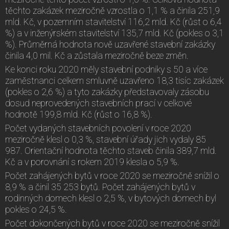
těchto zakázek meziročně vzrostla o 1,1 % a činila 251,9
mld. Kč, v pozemním stavitelství 116,2 mld. Kč (růst o 6,4
%) a v inženýrském stavitelství 135,7 mld. Kč (pokles o 3,1
%). Průměrná hodnota nově uzavřené stavební zakázky
činila 4,0 mil. Kč a zůstala meziročně beze změn.
Ke konci roku 2020 měly stavební podniky s 50 a více
zaměstnanci celkem smluvně uzavřeno 18,3 tisíc zakázek
(pokles o 2,6 %) a tyto zakázky představovaly zásobu
dosud neprovedených stavebních prací v celkové
hodnotě 199,8 mld. Kč (růst o 16,8 %).
Počet vydaných stavebních povolení v roce 2020
meziročně klesl o 0,3 %, stavební úřady jich vydaly 85
987. Orientační hodnota těchto staveb činila 389,7 mld.
Kč a v porovnání s rokem 2019 klesla o 5,9 %.
Počet zahájených bytů v roce 2020 se meziročně snížil o
8,9 % a činil 35 253 bytů. Počet zahájených bytů v
rodinných domech klesl o 2,5 %, v bytových domech byl
pokles o 24,5 %.
Počet dokončených bytů v roce 2020 se meziročně snížil