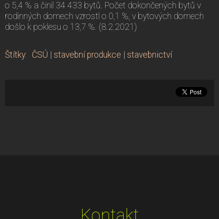
o 5,4 % a činil 34 433 bytů. Počet dokončených bytů v
rodinných domech vzrostl o 0,1 %, v bytových domech
došlo k poklesu o 13,7 %. (8.2.2021)
Štítky
:
ČSÚ
|
stavební produkce
|
stavebnictví
Kontakt