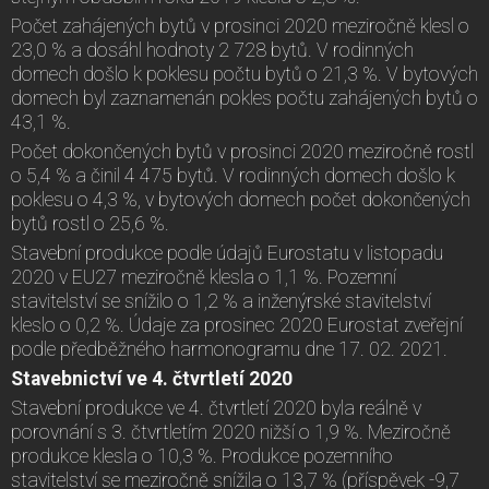
Počet zahájených bytů v prosinci 2020 meziročně klesl o
23,0 % a dosáhl hodnoty 2 728 bytů. V rodinných
domech došlo k poklesu počtu bytů o 21,3 %. V bytových
domech byl zaznamenán pokles počtu zahájených bytů o
43,1 %.
Počet dokončených bytů v prosinci 2020 meziročně rostl
o 5,4 % a činil 4 475 bytů. V rodinných domech došlo k
poklesu o 4,3 %, v bytových domech počet dokončených
bytů rostl o 25,6 %.
Stavební produkce podle údajů Eurostatu v listopadu
2020 v EU27 meziročně klesla o 1,1 %. Pozemní
stavitelství se snížilo o 1,2 % a inženýrské stavitelství
kleslo o 0,2 %. Údaje za prosinec 2020 Eurostat zveřejní
podle předběžného harmonogramu dne 17. 02. 2021.
Stavebnictví ve 4. čtvrtletí 2020
Stavební produkce ve 4. čtvrtletí 2020 byla reálně v
porovnání s 3. čtvrtletím 2020 nižší o 1,9 %. Meziročně
produkce klesla o 10,3 %. Produkce pozemního
stavitelství se meziročně snížila o 13,7 % (příspěvek -9,7