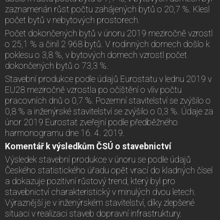
zaznamenán růst počtu zahájených bytů o 20,7 %. Klesl
počet bytů v nebytových prostorech.
Počet dokončených bytů v únoru 2019 meziročně vzrostl
o 25,1 % a činil 2 968 bytů. V rodinných domech došlo k
poklesu o 3,8 %, v bytových domech vzrostl počet
dokončených bytů o 73,3 %.
Stavební produkce podle údajů Eurostatu v lednu 2019 v
EU28 meziročně vzrostla po očištění o vliv počtu
pracovních dnů o 0,7 %. Pozemní stavitelství se zvýšilo o
0,8 % a inženýrské stavitelství se zvýšilo o 0,3 %. Údaje za
únor 2019 Eurostat zveřejní podle předběžného
harmonogramu dne 16. 4. 2019.
Komentář k výsledkům ČSÚ o stavebnictví
Výsledek stavební produkce v únoru se podle údajů
Českého statistického úřadu opět vrací do kladných čísel
a dokazuje pozitivní růstový trend, který byl pro
stavebnictví charakteristický v minulých dvou letech.
Výraznější je v inženýrském stavitelství, díky zlepšené
situaci v realizaci staveb dopravní infrastruktury.