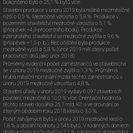
Dokončeno bylo o 25,1 % bytů více.
Stavební produkce v únoru 2019 byla reálně meziměsíčně
nižší o 0,5 %. Meziročně vzrostla o 5,8 %. Produkce v
pozemním stavitelství meziročně vzrostla o 5,1 %
(příspěvek +4,3 procentního bodu). Produkce
inženýrského stavitelství se meziročně zvýšila o 9,6 %
(příspěvek +1,5 p. b.). Bez očištění byla produkce
meziročně vyšší o 5,8 % (únor 2019 měl stejný počet
pracovních dnů jako únor 2018).
Průměrný evidenční počet zaměstnanců ve stavebnictví
se v únoru 2019 meziročně zvýšil o 1,3 %. Průměrná
hrubá měsíční nominální mzda těchto zaměstnanců v
únoru 2019 meziročně vzrostla o 4,8 %.
Stavební úřady v únoru 2019 vydaly 6 097 stavebních
povolení, meziročně o 10,0 % více. Orientační hodnota
těchto staveb dosáhla 25,7 mld. Kč a ve srovnání se
stejným obdobím roku 2018 klesla o 3,0 %.
Počet zahájených bytů v únoru 2019 meziročně klesl o
1,8 % a dosáhl hodnoty 2 545 bytů. V rodinných domech
došlo k růstu počtu bytů o 7,1 %, v bytových domech byl