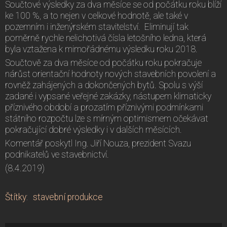
Součtové výsledky za dva měsíce se od počátku roku blíží
ke 100 %, a to nejen v celkové hodnotě, ale také v
pozemním i inženýrském stavitelství. Eliminují tak
poměrně rychle nelichotivá čísla letošního ledna, která
byla vztažena k mimořádnému výsledku roku 2018.
Součtově za dva měsíce od počátku roku pokračuje
nárůst orientační hodnoty nových stavebních povolení a
rovněž zahájených a dokončených bytů. Spolu s výší
zadané i vypsané veřejné zakázky, nástupem klimaticky
příznivého období a prozatím příznivými podmínkami
státního rozpočtu lze s mírným optimismem očekávat
pokračující dobré výsledky i v dalších měsících.
Komentář poskytl Ing. Jiří Nouza, prezident Svazu
podnikatelů ve stavebnictví.
(8.4.2019)
Štítky
:
stavební produkce