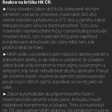
Reakce na kritiku HK ČR:
►Nový stavební zákon drží lhůty stanovené věcným
záměrem, v praxi to znamená, maximálně 345 dnů
včetně odvolání a přezkumu a 375 dnů u záměru, kde je
třeba posouzení vlivu na životní prostředí. Toto jsou
maximální, nepřekročitelné lhůty! V praxi bude povolování
mnohem kratší, tyto maximální lhůty platí například
komplikované doručování do ciziny nebo tam, kde
probíhá dědické řízení.
►MMR vedlo v posledních pěti měsících desítky jednání s
jednotlivými aktéry, je ale třeba si uvědomit, že stavební
zákon bude vždy kompromis mezi zájmy soukromými a
veřejnými, kdy nikdo nebude beze zbytku spokojen. Pokud
ale chceme stavět, musíme se oprostit od prosazování
pouze svých dílčích zájmů a podívat se na něj jako na
celek.
►Zákon byl předložen do připomínkového řízení v
maximalistické variantě a bylo jasné, že budou muset
následovat kompromisy a ústupky. Toho si musela být
HK ČR jako partner MMR vědoma. My především musíme