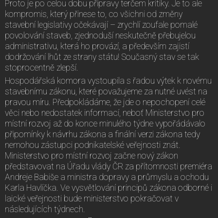
Proto je po celou dobu přípravy terčem kritiky. Je to ale
kompromis, který přinese to, co všichni od změny
stavební legislativy očekávají – zrychlí zoufale pomalé
povolování staveb, zjednoduší neskutečně přebujelou
administrativu, která ho provází, a především zajistí
dodržování lhůt ze strany státu! Současný stav se tak
stoprocentně zlepší.
Hospodářská komora vystoupila s řadou výtek k novému
stavebnímu zákonu, které považujeme za nutné uvést na
pravou míru. Předpokládáme, že jde o nepochopení celé
věci nebo nedostatek informací, neboť Ministerstvo pro
místní rozvoj až do konce minulého týdne vypořádávalo
připomínky k návrhu zákona a finální verzi zákona tedy
nemohou zástupci podnikatelské veřejnosti znát.
Ministerstvo pro místní rozvoj začne nový zákon
představovat na Úřadu vlády ČR za přítomnosti premiéra
Andreje Babiše a ministra dopravy a průmyslu a ochodu
Karla Havlíčka. Ve vysvětlování principů zákona odborné i
laické veřejnosti bude ministerstvo pokračovat v
následujících týdnech.