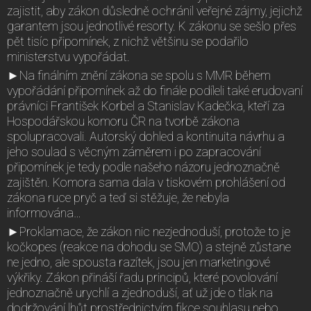
zajistit, aby zákon důsledně ochránil veřejné zájmy, jejichž
garantem jsou jednotlivé resorty. K zákonu se sešlo přes
pět tisíc připomínek, z nichž většinu se podařilo
ministerstvu vypořádat.
►Na finálním znění zákona se spolu s MMR během
vypořádání připomínek až do finále podíleli také erudovaní
právníci František Korbel a Stanislav Kadečka, kteří za
Hospodářskou komoru ČR na tvorbě zákona
spolupracovali. Autorský dohled a kontinuita návrhu a
jeho soulad s věcným záměrem i po zapracování
připomínek je tedy podle našeho názoru jednoznačně
zajištěn. Komora sama dala v tiskovém prohlášení od
zákona ruce pryč a teď si stěžuje, že nebyla
informována…
►Proklamace, že zákon nic nezjednoduší, protože to je
kočkopes (reakce na dohodu se SMO) a stejně zůstane
ne jedno, ale spousta razítek, jsou jen marketingové
výkřiky. Zákon přináší řadu principů, které povolování
jednoznačně urychlí a zjednoduší, ať už jde o tlak na
dodržování lhůt prostřednictvím fikce souhlasu nebo