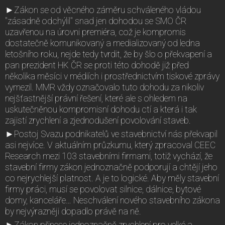
►Zákon se od věcného záměru schváleného vládou
"zásadně odchýlil" snad jen dohodou se SMO ČR
uzavřenou na úrovni premiéra, což je kompromis
dostatečně komunikovaný a medializovaný od ledna
letošního roku, nejde tedy tvrdit, že by šlo o překvapení a
pan prezident HK ČR se proti této dohodě již před
několika měsíci v médiích i prostřednictvím tiskové zprávy
vymezil. MMR vždy označovalo tuto dohodu za nikoliv
nejšťastnější právní řešení, které ale s ohledem na
uskutečněnou kompromisní dohodu ctí a která i tak
zajistí zrychlení a zjednodušení povolování staveb.
►Postoj Svazu podnikatelů ve stavebnictví nás překvapil
asi nejvíce. V aktuálním průzkumu, který zpracoval CEEC
Research mezi 103 stavebními firmami, totiž vychází, že
stavební firmy zákon jednoznačně podporují a chtějí jeho
co nejrychlejší platnost. A je to logické. Aby měly stavební
firmy práci, musí se povolovat silnice, dálnice, bytové
domy, kanceláře… Neschválení nového stavebního zákona
by nejvýrazněji dopadlo právě na ně.
►Zákon přinese jednoznačně zrychlení pro velké a