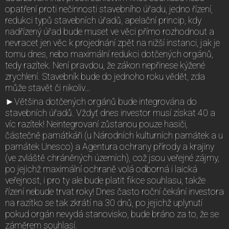
opatření proti nečinnosti stavebního úřadu, jedno řízení,
redukci typů stavebních úřadů, apelační princip, kdy
nadřízený úřad bude muset ve věci přímo rozhodnout a
nevracet jen věc k projednání zpět na nižší instanci, jak je
tomu dnes, nebo maximální redukci dotčených orgánů,
tedy razítek. Není pravdou, že zákon nepřinese kýžené
zrychlení. Stavebník bude do jednoho roku vědět, zda
může stavět či nikoliv…
►Většina dotčených orgánů bude integrována do
stavebních úřadů. Vždyť dnes investor musí získat 40 a
víc razítek! Neintegrovaní zůstanou pouze hasiči,
částečně památkáři (u Národních kulturních památek a u
památek Unesco) a Agentura ochrany přírody a krajiny
(ve zvláště chráněných územích), což jsou veřejné zájmy,
po jejichž maximální ochraně volá odborná i laická
veřejnost, i pro ty ale bude platit fikce souhlasu, takže
řízení nebude trvat roky! Dnes často roční čekání investora
na razítko se tak zkrátí na 30 dnů, po jejichž uplynutí
pokud orgán nevydá stanovisko, bude bráno za to, že se
záměrem souhlasí.