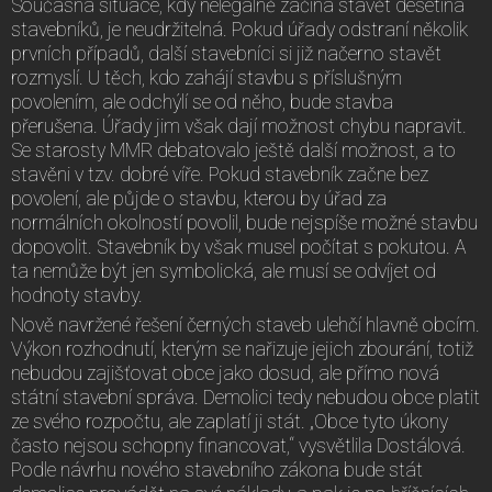
Současná situace, kdy nelegálně začíná stavět desetina
stavebníků, je neudržitelná. Pokud úřady odstraní několik
prvních případů, další stavebníci si již načerno stavět
rozmyslí. U těch, kdo zahájí stavbu s příslušným
povolením, ale odchýlí se od něho, bude stavba
přerušena. Úřady jim však dají možnost chybu napravit.
Se starosty MMR debatovalo ještě další možnost, a to
stavěni v tzv. dobré víře. Pokud stavebník začne bez
povolení, ale půjde o stavbu, kterou by úřad za
normálních okolností povolil, bude nejspíše možné stavbu
dopovolit. Stavebník by však musel počítat s pokutou. A
ta nemůže být jen symbolická, ale musí se odvíjet od
hodnoty stavby.
Nově navržené řešení černých staveb ulehčí hlavně obcím.
Výkon rozhodnutí, kterým se nařizuje jejich zbourání, totiž
nebudou zajišťovat obce jako dosud, ale přímo nová
státní stavební správa. Demolici tedy nebudou obce platit
ze svého rozpočtu, ale zaplatí ji stát. „Obce tyto úkony
často nejsou schopny financovat,“ vysvětlila Dostálová.
Podle návrhu nového stavebního zákona bude stát