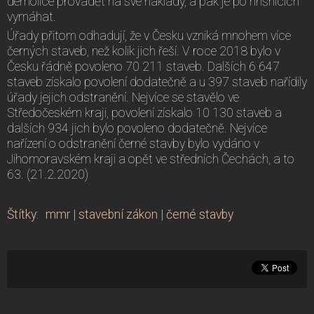
demolice provádět na své náklady, a pak je po hříšnících
vymáhat.
Úřady přitom odhadují, že v Česku vzniká mnohem více
černých staveb, než kolik jich řeší. V roce 2018 bylo v
Česku řádně povoleno 70 211 staveb. Dalších 6 647
staveb získalo povolení dodatečně a u 397 staveb nařídily
úřady jejich odstranění. Nejvíce se stavělo ve
Středočeském kraji, povolení získalo 10 130 staveb a
dalších 934 jich bylo povoleno dodatečně. Nejvíce
nařízení o odstranění černé stavby bylo vydáno v
Jihomoravském kraji a opět ve středních Čechách, a to
63. (21.2.2020)
Štítky
:
mmr
|
stavební zákon
|
černé stavby