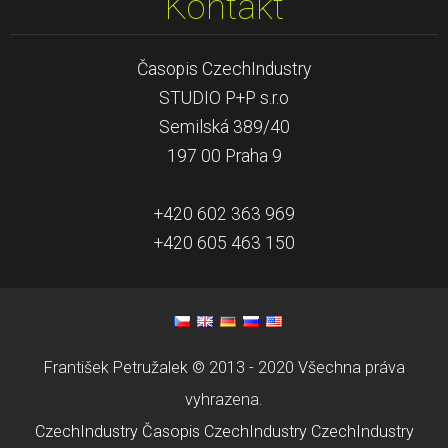
Kontakt
Časopis CzechIndustry
STUDIO P+P s.r.o
Semilská 389/40
197 00 Praha 9
+420 602 363 969
+420 605 463 150
František Petružalek © 2013 - 2020 Všechna práva
vyhrazena.
CzechIndustry
Časopis CzechIndustry
CzechIndustry