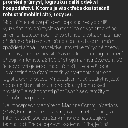
promění průmysl, logistiku i další odvětví
hospodářství. K tomu je však třeba dostatečně
robustní mobilní sítě, tedy 5G.
Mobilní internetové připojení doposud nebylo příliš
využíváno pro průmyslová řešení, to se však radikálně
změní s nástupem 5G. Tento standard totiž přináší nejen
přibližně o řád rychlejší přenos dat, ale také minimální
zpoždění signálu, respektive umožní velmi rychlé odezvy
jednotlivých zařízení v síti. Navíc tato technologie umožní
připojit k internetu až 100 přístrojů na metr čtvereční. 5G
je tedy první generací mobilních sítí, která je široce
uplatnitelná pro řízení rozsáhlých výrobních či třeba
logistických procesů. V neposlední řadě poskytne ještě
robustnější architekturu pro případy technických
problémů a schopnosti přizpůsobit se okamžitým
nárokům na provoz.
Na konceptech Machine-to-Machine Communications
(M2M, Komunikace mezi stroji) a Internet of Things (IoT,
Internet věcí) jsou založeny mnohé z nastupujících
technologií. Třeba dopravní systémy zítřka, jejichž