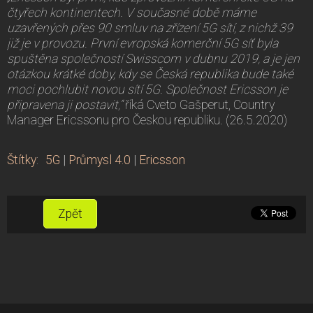
čtyřech kontinentech. V současné době máme
uzavřených přes 90 smluv na zřízení 5G sítí, z nichž 39
již je v provozu. První evropská komerční 5G síť byla
spuštěna společností Swisscom v dubnu 2019, a je jen
otázkou krátké doby, kdy se Česká republika bude také
moci pochlubit novou sítí 5G. Společnost Ericsson je
připravena ji postavit,“
říká Cveto Gašperut, Country
Manager Ericssonu pro Českou republiku. (26.5.2020)
Štítky
:
5G
|
Průmysl 4.0
|
Ericsson
Zpět