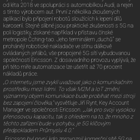
od léta 2018 ve spolupráci s automobilkou Audi, a nejen
s tímto výrobcem aut. První z několika zkoušených
aplikací bylo připojení robotů sloužících k lepení dílů
karoserií. Stejně slibné jsou praktické zkušenosti s 5G na
poli logistiky, získané například v přístavu čínské
metropole Čching-tao. Jeho terminálem „duchů“ se
prohánějí robotické nakladače ve stínu dálkově
ovládaných jeřábů, vše propojené 5G sítí vybudovanou
společností Ericsson. Z dosavadního provozu vyplývá, že
při této míře automatizace lze ušetřit až 70 procent
nákladů práce.
„O internetu jsme zvyklí uvažovat jako o komunikačním
prostředku mezi lidmi. To však M2M a IoT změní,
významný objem komunikace bude probíhat mezi stroji
bez zapojení člověka,“
vysvětluje Jiří Rynt, Key Account
Manager ve společnosti Ericsson.
„Jak pro svoji vysokou
přenosovou kapacitu, tak s ohledem na to, že mnoho z
těchto zařízení bude v pohybu, je 5G klíčovým
předpokladem Průmyslu 4.0.“
„Ericsson byl první, kdo zprovoznil komerční sítě 5G na