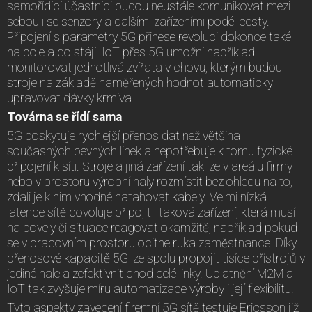
samořídící účastníci budou neustále komunikovat mezi
sebou i se senzory a dalšími zařízeními podél cesty.
Připojení s parametry 5G přinese revoluci dokonce také
na pole a do stájí. IoT přes 5G umožní například
monitorovat jednotlivá zvířata v chovu, kterým budou
stroje na základě naměřených hodnot automaticky
upravovat dávky krmiva.
Továrna se řídí sama
5G poskytuje rychlejší přenos dat než většina
současných pevných linek a nepotřebuje k tomu fyzické
připojení k síti. Stroje a jiná zařízení tak lze v areálu firmy
nebo v prostoru výrobní haly rozmístit bez ohledu na to,
zdali je k nim vhodné natahovat kabely. Velmi nízká
latence sítě dovoluje připojit i taková zařízení, která musí
na povely či situace reagovat okamžitě, například pokud
se v pracovním prostoru ocitne ruka zaměstnance. Díky
přenosové kapacitě 5G lze spolu propojit tisíce přístrojů v
jediné hale a zefektivnit chod celé linky. Uplatnění M2M a
IoT tak zvyšuje míru automatizace výroby i její flexibilitu.
Tyto aspekty zavedení firemní 5G sítě testuje Ericsson již