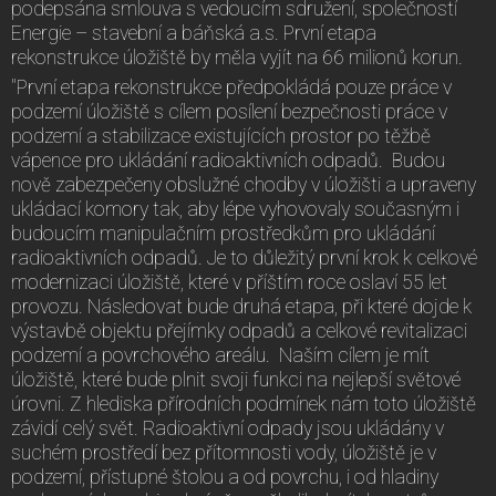
podepsána smlouva s vedoucím sdružení, společností
Energie – stavební a báňská a.s. První etapa
rekonstrukce úložiště by měla vyjít na 66 milionů korun.
"První etapa rekonstrukce předpokládá pouze práce v
podzemí úložiště s cílem posílení bezpečnosti práce v
podzemí a stabilizace existujících prostor po těžbě
vápence pro ukládání radioaktivních odpadů. Budou
nově zabezpečeny obslužné chodby v úložišti a upraveny
ukládací komory tak, aby lépe vyhovovaly současným i
budoucím manipulačním prostředkům pro ukládání
radioaktivních odpadů. Je to důležitý první krok k celkové
modernizaci úložiště, které v příštím roce oslaví 55 let
provozu. Následovat bude druhá etapa, při které dojde k
výstavbě objektu přejímky odpadů a celkové revitalizaci
podzemí a povrchového areálu. Naším cílem je mít
úložiště, které bude plnit svoji funkci na nejlepší světové
úrovni. Z hlediska přírodních podmínek nám toto úložiště
závidí celý svět. Radioaktivní odpady jsou ukládány v
suchém prostředí bez přítomnosti vody, úložiště je v
podzemí, přístupné štolou a od povrchu, i od hladiny