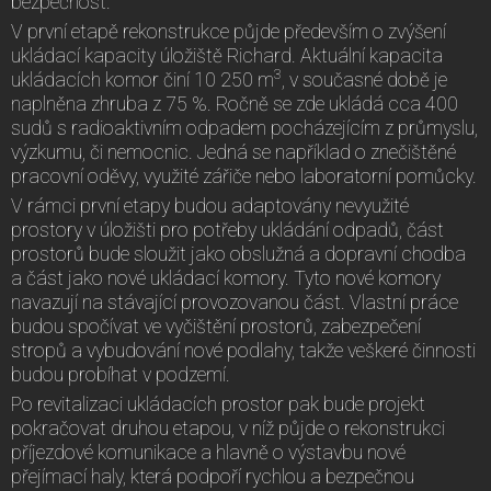
bezpečnost.
V první etapě rekonstrukce půjde především o zvýšení
ukládací kapacity úložiště Richard. Aktuální kapacita
3
ukládacích komor činí 10 250 m
, v současné době je
naplněna zhruba z 75 %. Ročně se zde ukládá cca 400
sudů s radioaktivním odpadem pocházejícím z průmyslu,
výzkumu, či nemocnic. Jedná se například o znečištěné
pracovní oděvy, využité zářiče nebo laboratorní pomůcky.
V rámci první etapy budou adaptovány nevyužité
prostory v úložišti pro potřeby ukládání odpadů, část
prostorů bude sloužit jako obslužná a dopravní chodba
a část jako nové ukládací komory. Tyto nové komory
navazují na stávající provozovanou část. Vlastní práce
budou spočívat ve vyčištění prostorů, zabezpečení
stropů a vybudování nové podlahy, takže veškeré činnosti
budou probíhat v podzemí.
Po revitalizaci ukládacích prostor pak bude projekt
pokračovat druhou etapou, v níž půjde o rekonstrukci
příjezdové komunikace a hlavně o výstavbu nové
přejímací haly, která podpoří rychlou a bezpečnou