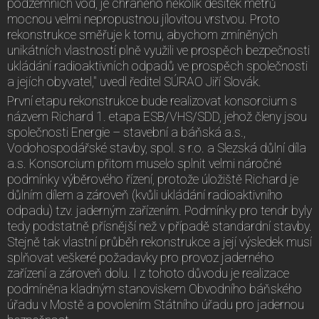
podzemních vod, je chráněno několik desítek metrů
mocnou velmi nepropustnou jílovitou vrstvou. Proto
rekonstrukce směřuje k tomu, abychom zmíněných
unikátních vlastností plně využili ve prospěch bezpečnosti
ukládání radioaktivních odpadů ve prospěch společnosti
a jejích obyvatel," uvedl ředitel SÚRAO Jiří Slovák.
První etapu rekonstrukce bude realizovat konsorcium s
názvem Richard 1. etapa ESB/VHS/SDD, jehož členy jsou
společnosti Energie – stavební a báňská a.s.,
Vodohospodářské stavby, spol. s r.o. a Slezská důlní díla
a.s. Konsorcium přitom muselo splnit velmi náročné
podmínky výběrového řízení, protože úložiště Richard je
důlním dílem a zároveň (kvůli ukládání radioaktivního
odpadu) tzv. jaderným zařízením. Podmínky pro tendr byly
tedy podstatně přísnější než v případě standardní stavby.
Stejně tak vlastní průběh rekonstrukce a její výsledek musí
splňovat veškeré požadavky pro provoz jaderného
zařízení a zároveň dolu. I z tohoto důvodu je realizace
podmíněna kladným stanoviskem Obvodního báňského
úřadu v Mostě a povolením Státního úřadu pro jadernou