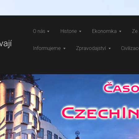
O nás
Historie
Ekonomika
Ze 
vají
Informujeme
Zpravodajství
Civiliza