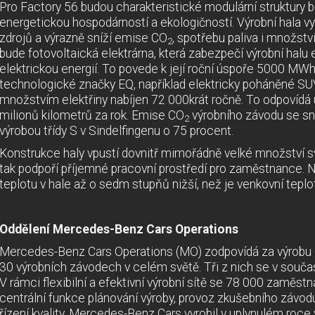
Pro Factory 56 budou charakteristické modulární struktury b
energetickou hospodárností a ekologičností. Výrobní hala vy
zdrojů a výrazně sníží emise CO
, spotřebu paliva i množst
2
bude fotovoltaická elektrárna, která zabezpečí výrobní halu
elektrickou energií. To povede k její roční úspoře 5000 MWh
technologické značky EQ, například elektricky poháněné SU
množstvím elektřiny nabíjen 72 000krát ročně. To odpovídá 
milionů kilometrů za rok. Emise CO
výrobního závodu se sn
2
výrobou třídy S v Sindelfingenu o 75 procent.
Konstrukce haly vpustí dovnitř mimořádně velké množství sv
tak podpoří příjemné pracovní prostředí pro zaměstnance. Na
teplotu v hale až o sedm stupňů nižší, než je venkovní teplo
Oddělení Mercedes-Benz Cars Operations
Mercedes-Benz Cars Operations (MO) zodpovídá za výrobu 
30 výrobních závodech v celém světě. Tři z nich se v souča
V rámci flexibilní a efektivní výrobní sítě se 78 000 zaměstn
centrální funkce plánování výroby, provoz zkušebního závod
řízení kvality. Mercedes-Benz Cars vyrobil v uplynulém roce 