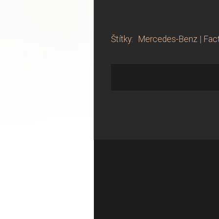
Štítky
:
Mercedes-Benz
|
Fac