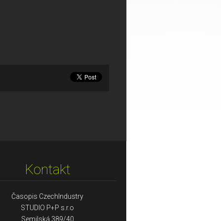
Kontakt
Časopis CzechIndustry
STUDIO P+P s.r.o
Semilská 389/40