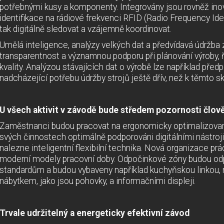
potřebnými kusy a komponenty. Integrovány jsou rovněž ino
identifikace na rádiové frekvenci RFID (Radio Frequency Ident
tak digitálně sledovat a vzájemně koordinovat.
Umělá inteligence, analýzy velkých dat a předvídavá údržba 
transparentnost a významnou podporu při plánování výroby, ří
kvality. Analýzou stávajících dat o výrobě lze například př
nadcházející potřebu údržby strojů ještě dřív, než k těmto 
U všech aktivit v závodě bude středem pozornosti člov
Zaměstnanci budou pracovat na ergonomicky optimalizovaný
svých činnostech optimálně podporováni digitálními nástroji
nalezne inteligentní flexibilní technika. Nová organizace prá
moderní modely pracovní doby. Odpočinkové zóny budou od
standardům a budou vybaveny například kuchyňskou linkou,
nábytkem, jako jsou pohovky, a informačními displeji.
Trvale udržitelný a energeticky efektivní závod