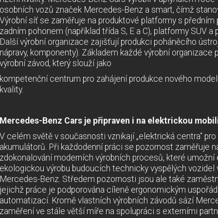
osobních vozů značek Mercedes-Benz a smart, čímž stanovi
Výrobní síť se zaměřuje na produktové platformy s přední
zadním pohonem (například třída S, E a C), platformy SUV a 
Další výrobní organizace zajišťují produkci poháněcího ústro
nápravy, komponenty). Základem každé výrobní organizace př
výrobní závod, který slouží jako
kompetenční centrum pro zahájení produkce nového modelu,
kvality.
Mercedes-Benz Cars je připraven i na elektrickou mobil
V celém světě v současnosti vznikají „elektrická centra“ pro
akumulátorů. Při každodenní práci se pozornost zaměřuje na
zdokonalování moderních výrobních procesů, které umožní efe
ekologickou výrobu budoucích technicky vyspělých vozidel v
Mercedes-Benz. Středem pozornosti jsou ale také zaměst
jejichž práce je podporována cíleně ergonomickým uspořádá
automatizací. Kromě vlastních výrobních závodů sází Merc
zaměření ve stále větší míře na spolupráci s externími partn