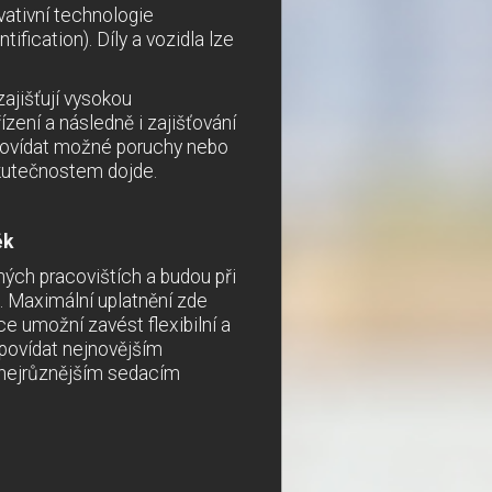
vativní technologie
ification). Díly a vozidla lze
zajišťují vysokou
zení a následně i zajišťování
edpovídat možné poruchy nebo
skutečnostem dojde.
ěk
ch pracovištích a budou při
. Maximální uplatnění zde
ce umožní zavést flexibilní a
povídat nejnovějším
 nejrůznějším sedacím