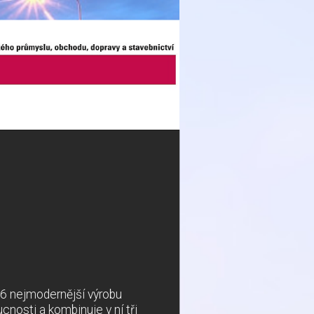
6 nejmodernější výrobu
nosti a kombinuje v ní tři