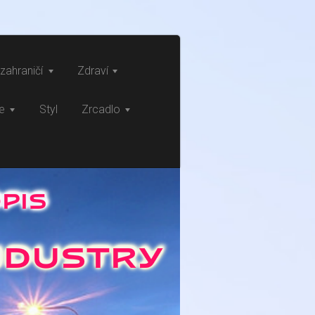
zahraničí
Zdraví
ce
Styl
Zrcadlo