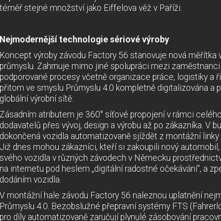
téměř stejné množství jako Eiffelova věž v Paříži.
Nejmodernější technologie sériové výroby
Koncept výroby závodu Factory 56 stanovuje nová měřítka
průmyslu. Zahrnuje mimo jiné spolupráci mezi zaměstnanci a s
podporované procesy včetně organizace práce, logistiky a ří
přitom ve smyslu Průmyslu 4.0 kompletně digitalizována a 
globální výrobní sítě.
Zásadním atributem je 360° síťové propojení v rámci celéh
dodavatelů přes vývoj, design a výrobu až po zákazníka. V b
dokončená vozidla automatizovaně sjíždět z montážní linky a
Již dnes mohou zákazníci, kteří si zakoupili nový automobil,
svého vozidla v různých závodech v Německu prostřednic
na internetu pod heslem „digitální radostné očekávání“, a zpe
dodáním vozidla.
V montážní hale závodu Factory 56 naleznou uplatnění nej
Průmyslu 4.0. Bezobslužné přepravní systémy FTS (Fahrerl
pro díly automatizovaně zaručují plynulé zásobování pracov