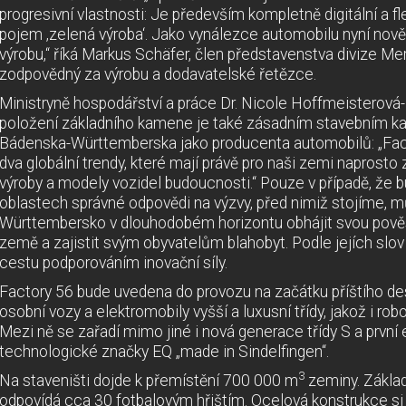
progresivní vlastnosti: Je především kompletně digitální a flex
pojem ‚zelená výroba‘. Jako vynálezce automobilu nyní nov
výrobu,“ říká Markus Schäfer, člen představenstva divize M
zodpovědný za výrobu a dodavatelské řetězce.
Ministryně hospodářství a práce Dr. Nicole Hoffmeisterová-
položení základního kamene je také zásadním stavebním 
Bádenska-Württemberska jako producenta automobilů: „Fac
dva globální trendy, které mají právě pro naši zemi naprosto 
výroby a modely vozidel budoucnosti.“ Pouze v případě, že 
oblastech správné odpovědi na výzvy, před nimiž stojíme,
Württembersko v dlouhodobém horizontu obhájit svou pov
země a zajistit svým obyvatelům blahobyt. Podle jejích slov
cestu podporováním inovační síly.
Factory 56 bude uvedena do provozu na začátku příštího dese
osobní vozy a elektromobily vyšší a luxusní třídy, jakož i rob
Mezi ně se zařadí mimo jiné i nová generace třídy S a první
technologické značky EQ „made in Sindelfingen“.
3
Na staveništi dojde k přemístění 700 000 m
zeminy. Základ
odpovídá cca 30 fotbalovým hřištím. Ocelová konstrukce si