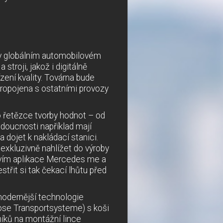
 v globálním automobilovém
troji, jakož i digitálně
zení kvality. Továrna bude
propojena s ostatními provozy
o řetězce tvorby hodnot – od
udoucnosti například mají
 dojet k nakládací stanici.
 exkluzivně nahlížet do výroby
tvím aplikace Mercedes me a
střit si tak čekací lhůtu před
modernější technologie
ose Transportsysteme) s koši
níků na montážní lince