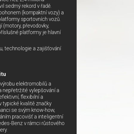
l sedmý rekord v řadě.
m pohonem (kompaktní vozy) a
platformy sportovních vozů.
jí (motory, převodovky,
íslušné platformy je hlavní
 technologie a zajišťování
itu
 výrobu elektromobilů a
 nepřetržité vylepšování a
ktivní, flexibilní a
 typické kvalitě značky
nanci se svým know-how,
ním pracovišť a inteligentní
edes-Benz v rámci růstového
ery.