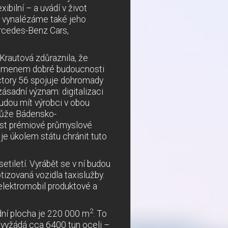
ibilní – a uvádí v život
ě vynalézáme také jeho
ercedes-Benz Cars,
Krautová zdůraznila, že
kamenem dobré budoucnosti
tory 56 spojuje dohromady
zásadní význam: digitalizaci
budou mít výrobci v obou
 může Bádensko-
ěst prémiové průmyslové
 je úkolem státu chránit tuto
tiletí. Vyrábět se v ní budou
otizovaná vozidla taxislužby.
 elektromobil produktové a
2
ní plocha je 220 000 m
. To
 vyžádá cca 6400 tun oceli –