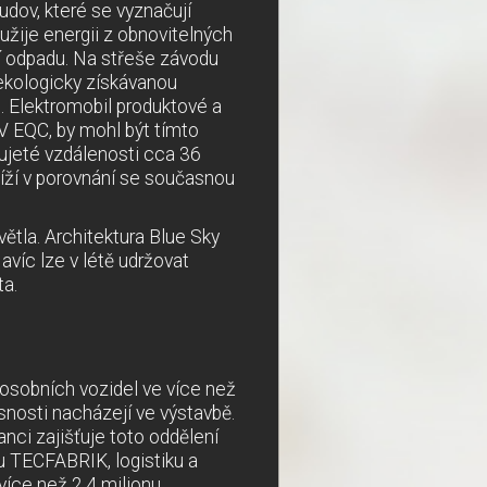
udov, které se vyznačují
užije energii z obnovitelných
ví odpadu. Na střeše závodu
 ekologicky získávanou
. Elektromobil produktové a
V EQC, by mohl být tímto
ujeté vzdálenosti cca 36
íží v porovnání se současnou
ětla. Architektura Blue Sky
víc lze v létě udržovat
ta.
osobních vozidel ve více než
snosti nacházejí ve výstavbě.
anci zajišťuje toto oddělení
u TECFABRIK, logistiku a
více než 2,4 milionu